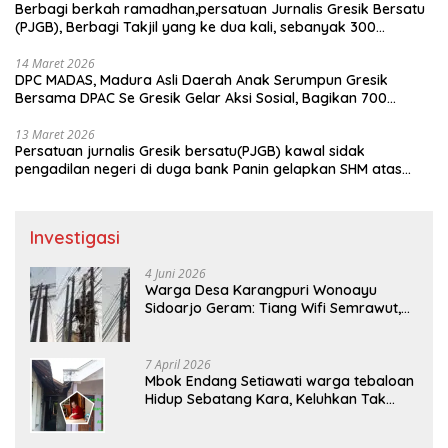
Berbagi berkah ramadhan,persatuan Jurnalis Gresik Bersatu
(PJGB), Berbagi Takjil yang ke dua kali, sebanyak 300
bungkus
14 Maret 2026
DPC MADAS, Madura Asli Daerah Anak Serumpun Gresik
Bersama DPAC Se Gresik Gelar Aksi Sosial, Bagikan 700
Bungkus Takjil di GOR Gelora Joko Samudro
13 Maret 2026
Persatuan jurnalis Gresik bersatu(PJGB) kawal sidak
pengadilan negeri di duga bank Panin gelapkan SHM atas
nama Molyo Cipto amin
Investigasi
4 Juni 2026
Warga Desa Karangpuri Wonoayu
Sidoarjo Geram: Tiang Wifi Semrawut,
Diduga Dipasang Sembarangan di
Pekarangan Tanpa Ijin Pemilik Tanah
7 April 2026
Mbok Endang Setiawati warga tebaloan
Hidup Sebatang Kara, Keluhkan Tak
Pernah Tersentuh Bantuan Pemerintah
kabupaten gresik