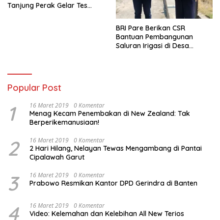
Tanjung Perak Gelar Tes
Urine Sopir Truck Antisipasi
Narkoba
BRI Pare Berikan CSR
Bantuan Pembangunan
Saluran Irigasi di Desa
Tegowangi Kediri
Popular Post
1
16 Maret 2019
0 Komentar
Menag Kecam Penembakan di New Zealand: Tak
Berperikemanusiaan!
2
16 Maret 2019
0 Komentar
2 Hari Hilang, Nelayan Tewas Mengambang di Pantai
Cipalawah Garut
3
16 Maret 2019
0 Komentar
Prabowo Resmikan Kantor DPD Gerindra di Banten
4
16 Maret 2019
0 Komentar
Video: Kelemahan dan Kelebihan All New Terios