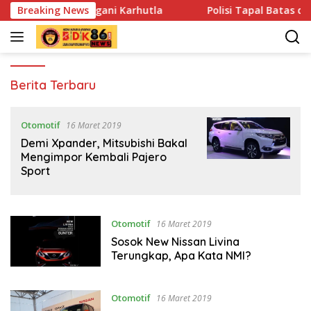
Langsung
an Tangani Karhutla
Breaking News
Polisi Tapal Batas dan Pedalaman 
ke
konten
bidik86.com
Berita Terbaru
Otomotif
16 Maret 2019
Demi Xpander, Mitsubishi Bakal
Mengimpor Kembali Pajero
Sport
Otomotif
16 Maret 2019
Sosok New Nissan Livina
Terungkap, Apa Kata NMI?
Otomotif
16 Maret 2019