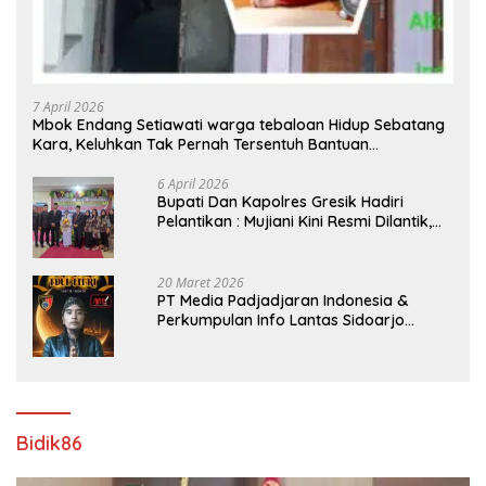
7 April 2026
Mbok Endang Setiawati warga tebaloan Hidup Sebatang
Kara, Keluhkan Tak Pernah Tersentuh Bantuan
Pemerintah kabupaten gresik
6 April 2026
​Bupati Dan Kapolres Gresik Hadiri
Pelantikan : Mujiani Kini Resmi Dilantik,
Rampungkan Proyek Pelebaran Jalan!
20 Maret 2026
PT Media Padjadjaran Indonesia &
Perkumpulan Info Lantas Sidoarjo
(NEWS ILS) Mengucapkan Selamat Hari
Raya Idul Fitri 1447 H – 2026 M
Bidik86