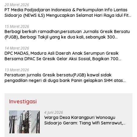
20 Maret 2026
PT Media Padjadjaran Indonesia & Perkumpulan Info Lantas
Sidoarjo (NEWS ILS) Mengucapkan Selamat Hari Raya Idul Fitri
1447 H – 2026 M
15 Maret 2026
Berbagi berkah ramadhan,persatuan Jurnalis Gresik Bersatu
(PJGB), Berbagi Takjil yang ke dua kali, sebanyak 300
bungkus
14 Maret 2026
DPC MADAS, Madura Asli Daerah Anak Serumpun Gresik
Bersama DPAC Se Gresik Gelar Aksi Sosial, Bagikan 700
Bungkus Takjil di GOR Gelora Joko Samudro
13 Maret 2026
Persatuan jurnalis Gresik bersatu(PJGB) kawal sidak
pengadilan negeri di duga bank Panin gelapkan SHM atas
nama Molyo Cipto amin
Investigasi
4 Juni 2026
Warga Desa Karangpuri Wonoayu
Sidoarjo Geram: Tiang Wifi Semrawut,
Diduga Dipasang Sembarangan di
Pekarangan Tanpa Ijin Pemilik Tanah