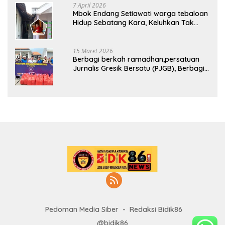
7 April 2026
Mbok Endang Setiawati warga tebaloan
Hidup Sebatang Kara, Keluhkan Tak
Pernah Tersentuh Bantuan Pemerintah
kabupaten gresik
15 Maret 2026
Berbagi berkah ramadhan,persatuan
Jurnalis Gresik Bersatu (PJGB), Berbagi
Takjil yang ke dua kali, sebanyak 300
bungkus
Pedoman Media Siber
Redaksi Bidik86
@bidik86