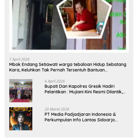
7 April 2026
Mbok Endang Setiawati warga tebaloan Hidup Sebatang
Kara, Keluhkan Tak Pernah Tersentuh Bantuan
Pemerintah kabupaten gresik
6 April 2026
​Bupati Dan Kapolres Gresik Hadiri
Pelantikan : Mujiani Kini Resmi Dilantik,
Rampungkan Proyek Pelebaran Jalan!
20 Maret 2026
PT Media Padjadjaran Indonesia &
Perkumpulan Info Lantas Sidoarjo
(NEWS ILS) Mengucapkan Selamat Hari
Raya Idul Fitri 1447 H – 2026 M