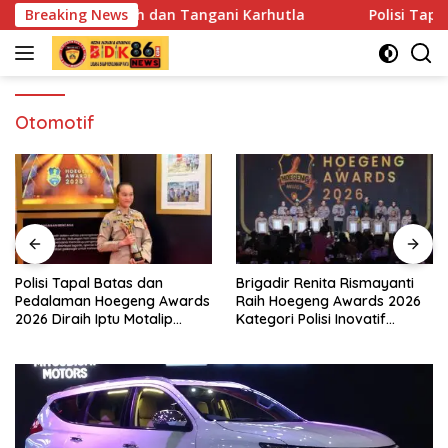
Langsung
a Cegah dan Tangani Karhutla
Breaking News
Polisi Tapal Batas dan 
ke
konten
Otomotif
Polisi Tapal Batas dan
Brigadir Renita Rismayanti
Pedalaman Hoegeng Awards
Raih Hoegeng Awards 2026
2026 Diraih Iptu Motalip
Kategori Polisi Inovatif
Litiloly, Bukti Pengabdian
Berkat Inovasi Digitalisasi
Humanis di Nduga
Data Kriminal Misi PBB