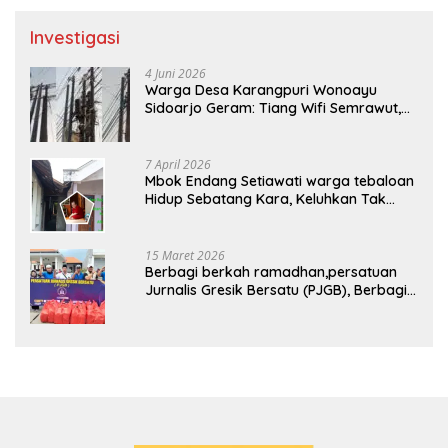
Investigasi
4 Juni 2026
Warga Desa Karangpuri Wonoayu
Sidoarjo Geram: Tiang Wifi Semrawut,
Diduga Dipasang Sembarangan di
Pekarangan Tanpa Ijin Pemilik Tanah
7 April 2026
Mbok Endang Setiawati warga tebaloan
Hidup Sebatang Kara, Keluhkan Tak
Pernah Tersentuh Bantuan Pemerintah
kabupaten gresik
15 Maret 2026
Berbagi berkah ramadhan,persatuan
Jurnalis Gresik Bersatu (PJGB), Berbagi
Takjil yang ke dua kali, sebanyak 300
bungkus