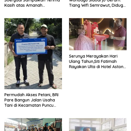
Soeryadi Sampaikan Terima
Wonoayu Sidoarjo Geram:
Kasih atas Amanah
Tiang Wifi Semrawut, Diduga
Memimpin Perumda Delta
Dipasang Sembarangan di
Pekarangan Tanpa Ijin
Pemilik Tanah
Serunya Merayakan Hari
Ulang Tahun,Siti Fatimah
Rayakan Ulta di Hotel Aston
Gresik
Permudah Akses Petani, BRI
Pare Bangun Jalan Usaha
Tani di Kecamatan Puncu
melalui Program CSR