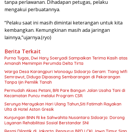
tanpa perlawanan. Dihadapan petugas, pelaku
mengakui perbuatannya.
“Pelaku saat ini masih dimintai keterangan untuk kita
kembangkan. Kemungkinan masih ada jaringan
lainnya,”ujarnya.(ryo)
Berita Terkait
Purna Tugas, Dwi Hary Soeryadi Sampaikan Terima Kasih atas
Warga Desa Karangpuri Wonoayu Sidoarjo Geram: Tiang Wifi
Semrawut, Diduga Dipasang Sembarangan di Pekarangan
Tanpa Ijin Pemilik Tanah
Permudah Akses Petani, BRI Pare Bangun Jalan Usaha Tani di
Kecamatan Puncu melalui Program CSR
Serunya Merayakan Hari Ulang Tahun,Siti Fatimah Rayakan
Ulta di Hotel Aston Gresik
Kunjungan BNN RI ke Sahwahita Nusantara Sidoarjo: Dorong
Layanan Rehabilitasi Sosial Berstandar SNI
Resmi Dilantik di Jakarta, Pengurus BPD LCKI Jawa Timur Siap