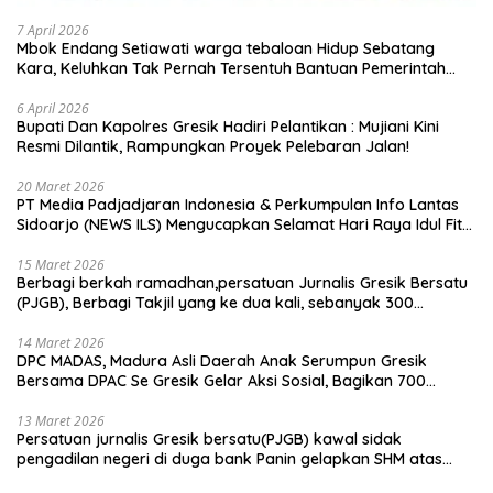
7 April 2026
Mbok Endang Setiawati warga tebaloan Hidup Sebatang
Kara, Keluhkan Tak Pernah Tersentuh Bantuan Pemerintah
kabupaten gresik
6 April 2026
​Bupati Dan Kapolres Gresik Hadiri Pelantikan : Mujiani Kini
Resmi Dilantik, Rampungkan Proyek Pelebaran Jalan!
20 Maret 2026
PT Media Padjadjaran Indonesia & Perkumpulan Info Lantas
Sidoarjo (NEWS ILS) Mengucapkan Selamat Hari Raya Idul Fitri
1447 H – 2026 M
15 Maret 2026
Berbagi berkah ramadhan,persatuan Jurnalis Gresik Bersatu
(PJGB), Berbagi Takjil yang ke dua kali, sebanyak 300
bungkus
14 Maret 2026
DPC MADAS, Madura Asli Daerah Anak Serumpun Gresik
Bersama DPAC Se Gresik Gelar Aksi Sosial, Bagikan 700
Bungkus Takjil di GOR Gelora Joko Samudro
13 Maret 2026
Persatuan jurnalis Gresik bersatu(PJGB) kawal sidak
pengadilan negeri di duga bank Panin gelapkan SHM atas
nama Molyo Cipto amin