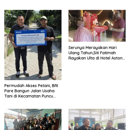
Memimpin Perumda Delta
Dipasang Sembarangan di
Pekarangan Tanpa Ijin
Pemilik Tanah
Serunya Merayakan Hari
Ulang Tahun,Siti Fatimah
Rayakan Ulta di Hotel Aston
Gresik
Permudah Akses Petani, BRI
Pare Bangun Jalan Usaha
Tani di Kecamatan Puncu
melalui Program CSR