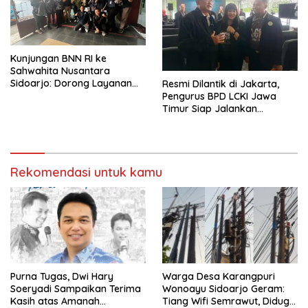
Kunjungan BNN RI ke
Sahwahita Nusantara
Sidoarjo: Dorong Layanan
Resmi Dilantik di Jakarta,
Rehabilitasi Sosial
Pengurus BPD LCKI Jawa
Berstandar SNI
Timur Siap Jalankan
Program Pencegahan
Kejahatan
Rekomendasi untuk kamu
Purna Tugas, Dwi Hary
Warga Desa Karangpuri
Soeryadi Sampaikan Terima
Wonoayu Sidoarjo Geram:
Kasih atas Amanah
Tiang Wifi Semrawut, Diduga