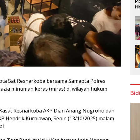
Mb
Hi
Te
gr
a Sat Resnarkoba bersama Samapta Polres
zia minuman keras (miras) di wilayah hukum
Bid
h Kasat Resnarkoba AKP Dian Anang Nugroho dan
P Hendrik Kurniawan, Senin (13/10/2025) malam
i.