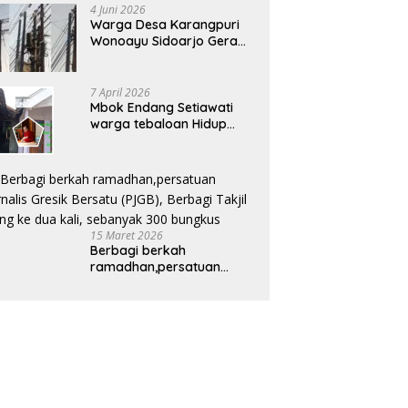
4 Juni 2026
Warga Desa Karangpuri
Wonoayu Sidoarjo Geram:
Tiang Wifi Semrawut,
Diduga Dipasang
Sembarangan di
7 April 2026
Pekarangan Tanpa Ijin
Mbok Endang Setiawati
Pemilik Tanah
warga tebaloan Hidup
Sebatang Kara, Keluhkan
Tak Pernah Tersentuh
Bantuan Pemerintah
kabupaten gresik
15 Maret 2026
Berbagi berkah
ramadhan,persatuan
Jurnalis Gresik Bersatu
(PJGB), Berbagi Takjil yang
ke dua kali, sebanyak 300
bungkus