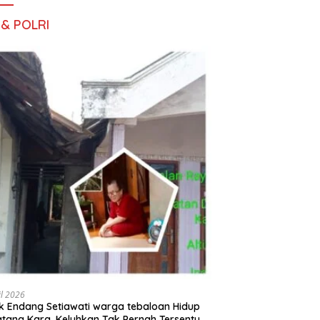
 & POLRI
il 2026
 Endang Setiawati warga tebaloan Hidup
tang Kara, Keluhkan Tak Pernah Tersentuh