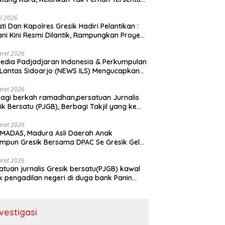
uan Pemerintah kabupaten gresik
il 2026
ati Dan Kapolres Gresik Hadiri Pelantikan :
ani Kini Resmi Dilantik, Rampungkan Proyek
baran Jalan!
aret 2026
edia Padjadjaran Indonesia & Perkumpulan
 Lantas Sidoarjo (NEWS ILS) Mengucapkan
mat Hari Raya Idul Fitri 1447 H – 2026 M
aret 2026
agi berkah ramadhan,persatuan Jurnalis
ik Bersatu (PJGB), Berbagi Takjil yang ke
kali, sebanyak 300 bungkus
aret 2026
MADAS, Madura Asli Daerah Anak
mpun Gresik Bersama DPAC Se Gresik Gelar
 Sosial, Bagikan 700 Bungkus Takjil di GOR
ora Joko Samudro
aret 2026
atuan jurnalis Gresik bersatu(PJGB) kawal
k pengadilan negeri di duga bank Panin
pkan SHM atas nama Molyo Cipto amin
nvestigasi