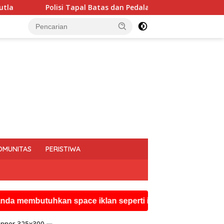
atas dan Pedalaman Hoegeng Awards 2026 Diraih Iptu Motalip Li
OMUNITAS
PERISTIWA
tuhkan space iklan seperti ini silahkan hubungi watsapp