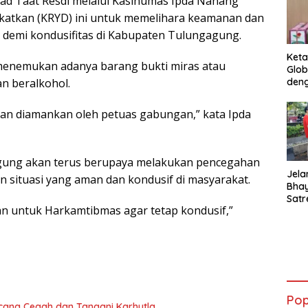
 Taat Resdi melalui Kasihumas Ipda Nanang
gkatkan (KRYD) ini untuk memelihara keamanan dan
 demi kondusifitas di Kabupaten Tulungagung.
Keta
 menemukan adanya barang bukti miras atau
Glob
deng
n beralkohol.
ian diamankan oleh petuas gabungan,” kata Ipda
gung akan terus berupaya melakukan pencegahan
Jela
situasi yang aman dan kondusif di masyarakat.
Bha
Satr
kan untuk Harkamtibmas agar tetap kondusif,”
Tanj
Tes 
Anti
Pop
ncana Cegah dan Tangani Karhutla