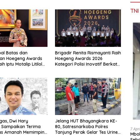
TNI
apal Batas dan
Brigadir Renita Rismayanti Raih
an Hoegeng Awards
Hoegeng Awards 2026
ih Iptu Motalip Litiloly,
Kategori Polisi Inovatif Berkat
ngabdian Humanis di
Inovasi Digitalisasi Data
Kriminal Misi PBB
gas, Dwi Hary
Jelang HUT Bhayangkara KE-
i Sampaikan Terima
80, Satresnarkoba Polres
7 Apr
tas Amanah Memimpin
Tanjung Perak Gelar Tes Urine
Mbok
Sopir Truck Antisipasi Narkoba
Seba