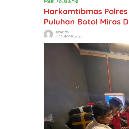
POLRI
,
POLRI & TNI
Harkamtibmas Polres 
Puluhan Botol Miras 
BIDIK 86
17 Oktober 2025