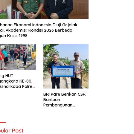
hanan Ekonomi Indonesia Diuji Gejolak
al, Akademisi: Kondisi 2026 Berbeda
an Krisis 1998
ng HUT
yangkara KE-80,
esnarkoba Polres
ung Perak Gelar
BRI Pare Berikan CSR
Urine Sopir Truck
Bantuan
sipasi Narkoba
Pembangunan
Saluran Irigasi di Desa
Tegowangi Kediri
ular Post