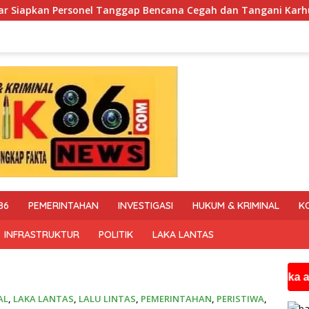
gap Bencana Cegah dan Tangani Karhutla
Polisi Tapal B
86
PEMERINTAHAN
INVESTIGASI
HUKUM & KRIMINAL
K
INFRASTRUKTUR
POLITIK
LAKA LANTAS
Jika anda membu
AL
,
LAKA LANTAS
,
LALU LINTAS
,
PEMERINTAHAN
,
PERISTIWA
,