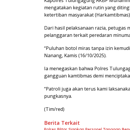
Kapolres Tulungagung AKBP Muhammad
mengatakan kegiatan rutin yang ditin
ketertiban masyarakat (Harkamtibmas)
Dari hasil pelaksanaan razia, petugas
pelanggaran terkait peredaran minuma
“Puluhan botol miras tanpa izin kemud
Nanang, Kamis (16/10/2025).
Ia menegaskan bahwa Polres Tulunga
gangguan kamtibmas demi menciptakan 
“Patroli juga akan terus kami laksana
pungkasnya.
(Tim/red)
Berita Terkait
Polres Blitar Siapkan Personel Tanggap Be