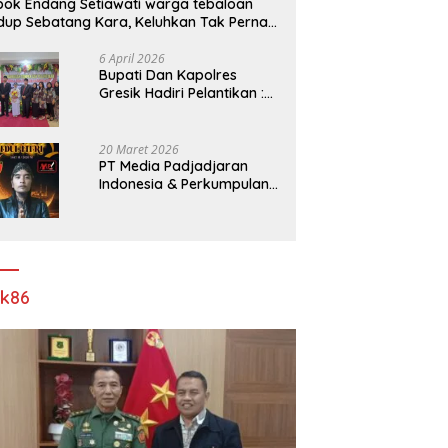
ok Endang Setiawati warga tebaloan
dup Sebatang Kara, Keluhkan Tak Pernah
rsentuh Bantuan Pemerintah kabupaten
esik
6 April 2026
​Bupati Dan Kapolres
Gresik Hadiri Pelantikan :
Mujiani Kini Resmi Dilantik,
Rampungkan Proyek
Pelebaran Jalan!
20 Maret 2026
PT Media Padjadjaran
Indonesia & Perkumpulan
Info Lantas Sidoarjo
(NEWS ILS) Mengucapkan
Selamat Hari Raya Idul Fitri
1447 H – 2026 M
ik86