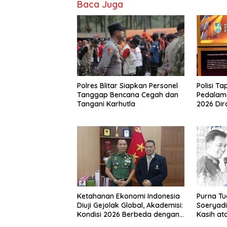
Baca Juga
Polres Blitar Siapkan Personel
Polisi T
Tanggap Bencana Cegah dan
Pedalam
Tangani Karhutla
2026 Dira
Bukti Pe
Nduga
Ketahanan Ekonomi Indonesia
Purna Tu
Diuji Gejolak Global, Akademisi:
Soeryad
Kondisi 2026 Berbeda dengan
Kasih a
Krisis 1998