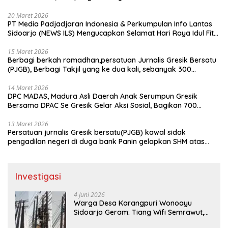
20 Maret 2026
PT Media Padjadjaran Indonesia & Perkumpulan Info Lantas
Sidoarjo (NEWS ILS) Mengucapkan Selamat Hari Raya Idul Fitri
1447 H – 2026 M
15 Maret 2026
Berbagi berkah ramadhan,persatuan Jurnalis Gresik Bersatu
(PJGB), Berbagi Takjil yang ke dua kali, sebanyak 300
bungkus
14 Maret 2026
DPC MADAS, Madura Asli Daerah Anak Serumpun Gresik
Bersama DPAC Se Gresik Gelar Aksi Sosial, Bagikan 700
Bungkus Takjil di GOR Gelora Joko Samudro
13 Maret 2026
Persatuan jurnalis Gresik bersatu(PJGB) kawal sidak
pengadilan negeri di duga bank Panin gelapkan SHM atas
nama Molyo Cipto amin
Investigasi
4 Juni 2026
Warga Desa Karangpuri Wonoayu
Sidoarjo Geram: Tiang Wifi Semrawut,
Diduga Dipasang Sembarangan di