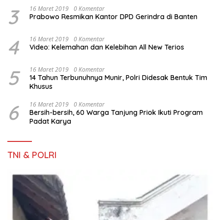
3
16 Maret 2019
0 Komentar
Prabowo Resmikan Kantor DPD Gerindra di Banten
4
16 Maret 2019
0 Komentar
Video: Kelemahan dan Kelebihan All New Terios
5
16 Maret 2019
0 Komentar
14 Tahun Terbunuhnya Munir, Polri Didesak Bentuk Tim
Khusus
6
16 Maret 2019
0 Komentar
Bersih-bersih, 60 Warga Tanjung Priok Ikuti Program
Padat Karya
TNI & POLRI