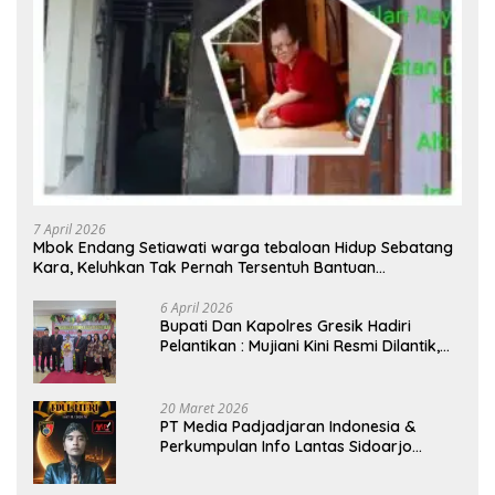
7 April 2026
Mbok Endang Setiawati warga tebaloan Hidup Sebatang
Kara, Keluhkan Tak Pernah Tersentuh Bantuan
Pemerintah kabupaten gresik
6 April 2026
​Bupati Dan Kapolres Gresik Hadiri
Pelantikan : Mujiani Kini Resmi Dilantik,
Rampungkan Proyek Pelebaran Jalan!
20 Maret 2026
PT Media Padjadjaran Indonesia &
Perkumpulan Info Lantas Sidoarjo
(NEWS ILS) Mengucapkan Selamat Hari
Raya Idul Fitri 1447 H – 2026 M