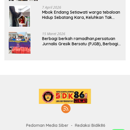
Pekarangan Tanpa Ijin Pemilik Tanah
7 April 2026
Mbok Endang Setiawati warga tebaloan
Hidup Sebatang Kara, Keluhkan Tak
Pernah Tersentuh Bantuan Pemerintah
kabupaten gresik
15 Maret 2026
Berbagi berkah ramadhan,persatuan
Jurnalis Gresik Bersatu (PJGB), Berbagi
Takjil yang ke dua kali, sebanyak 300
bungkus
Pedoman Media Siber
Redaksi Bidik86