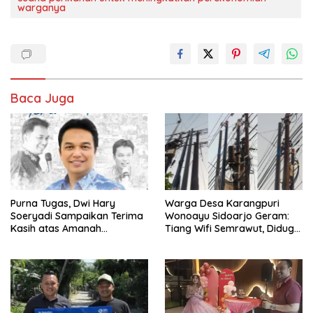
warganya
Baca Juga
Purna Tugas, Dwi Hary
Warga Desa Karangpuri
Soeryadi Sampaikan Terima
Wonoayu Sidoarjo Geram:
Kasih atas Amanah
Tiang Wifi Semrawut, Diduga
Memimpin Perumda Delta
Dipasang Sembarangan di
Pekarangan Tanpa Ijin
Pemilik Tanah