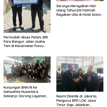
Serunya Merayakan Hari
Ulang Tahun,Siti Fatimah
Rayakan Ulta di Hotel Aston
Gresik
Permudah Akses Petani, BRI
Pare Bangun Jalan Usaha
Tani di Kecamatan Puncu
melalui Program CSR
Kunjungan BNN RI ke
Sahwahita Nusantara
Sidoarjo: Dorong Layanan
Resmi Dilantik di Jakarta,
Rehabilitasi Sosial
Pengurus BPD LCKI Jawa
Berstandar SNI
Timur Siap Jalankan