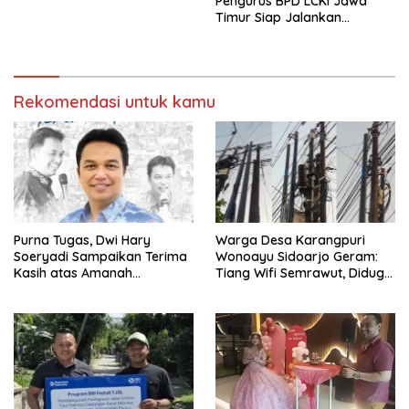
Rehabilitasi Sosial
Pengurus BPD LCKI Jawa
Berstandar SNI
Timur Siap Jalankan
Program Pencegahan
Kejahatan
Rekomendasi untuk kamu
Purna Tugas, Dwi Hary
Warga Desa Karangpuri
Soeryadi Sampaikan Terima
Wonoayu Sidoarjo Geram:
Kasih atas Amanah
Tiang Wifi Semrawut, Diduga
Memimpin Perumda Delta
Dipasang Sembarangan di
Pekarangan Tanpa Ijin
Pemilik Tanah