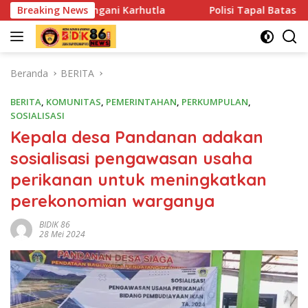
Langsung
ni Karhutla
Breaking News
Polisi Tapal Batas dan Pedalaman Hoegeng 
ke
konten
Beranda
BERITA
BERITA
,
KOMUNITAS
,
PEMERINTAHAN
,
PERKUMPULAN
,
SOSIALISASI
Kepala desa Pandanan adakan
sosialisasi pengawasan usaha
perikanan untuk meningkatkan
perekonomian warganya
BIDIK 86
28 Mei 2024