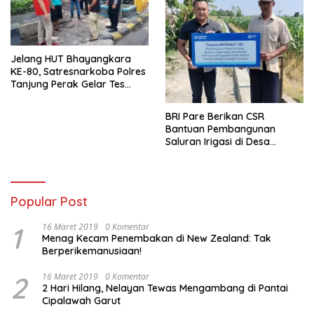
Jelang HUT Bhayangkara
KE-80, Satresnarkoba Polres
Tanjung Perak Gelar Tes
Urine Sopir Truck Antisipasi
Narkoba
BRI Pare Berikan CSR
Bantuan Pembangunan
Saluran Irigasi di Desa
Tegowangi Kediri
Popular Post
1
16 Maret 2019
0 Komentar
Menag Kecam Penembakan di New Zealand: Tak
Berperikemanusiaan!
2
16 Maret 2019
0 Komentar
2 Hari Hilang, Nelayan Tewas Mengambang di Pantai
Cipalawah Garut