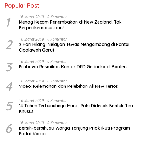
Popular Post
1
16 Maret 2019
0 Komentar
Menag Kecam Penembakan di New Zealand: Tak
Berperikemanusiaan!
2
16 Maret 2019
0 Komentar
2 Hari Hilang, Nelayan Tewas Mengambang di Pantai
Cipalawah Garut
3
16 Maret 2019
0 Komentar
Prabowo Resmikan Kantor DPD Gerindra di Banten
4
16 Maret 2019
0 Komentar
Video: Kelemahan dan Kelebihan All New Terios
5
16 Maret 2019
0 Komentar
14 Tahun Terbunuhnya Munir, Polri Didesak Bentuk Tim
Khusus
6
16 Maret 2019
0 Komentar
Bersih-bersih, 60 Warga Tanjung Priok Ikuti Program
Padat Karya