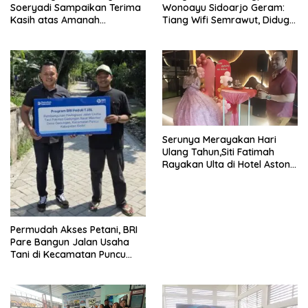
Soeryadi Sampaikan Terima
Wonoayu Sidoarjo Geram:
Kasih atas Amanah
Tiang Wifi Semrawut, Diduga
Memimpin Perumda Delta
Dipasang Sembarangan di
Pekarangan Tanpa Ijin
Pemilik Tanah
Serunya Merayakan Hari
Ulang Tahun,Siti Fatimah
Rayakan Ulta di Hotel Aston
Gresik
Permudah Akses Petani, BRI
Pare Bangun Jalan Usaha
Tani di Kecamatan Puncu
melalui Program CSR