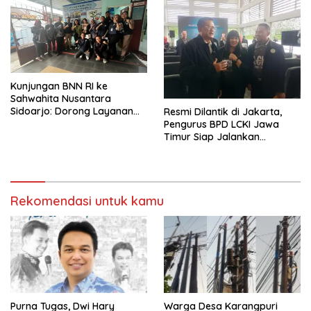
Kunjungan BNN RI ke
Sahwahita Nusantara
Sidoarjo: Dorong Layanan
Resmi Dilantik di Jakarta,
Rehabilitasi Sosial
Pengurus BPD LCKI Jawa
Berstandar SNI
Timur Siap Jalankan
Program Pencegahan
Kejahatan
Rekomendasi untuk kamu
Purna Tugas, Dwi Hary
Warga Desa Karangpuri