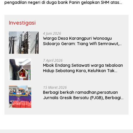
pengadilan negeri di duga bank Panin gelapkan SHM atas
nama Molyo Cipto amin
Investigasi
4 Juni 2026
Warga Desa Karangpuri Wonoayu
Sidoarjo Geram: Tiang Wifi Semrawut,
Diduga Dipasang Sembarangan di
Pekarangan Tanpa Ijin Pemilik Tanah
7 April 2026
Mbok Endang Setiawati warga tebaloan
Hidup Sebatang Kara, Keluhkan Tak
Pernah Tersentuh Bantuan Pemerintah
kabupaten gresik
15 Maret 2026
Berbagi berkah ramadhan,persatuan
Jurnalis Gresik Bersatu (PJGB), Berbagi
Takjil yang ke dua kali, sebanyak 300
bungkus