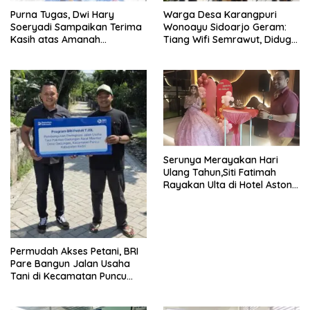
Purna Tugas, Dwi Hary
Warga Desa Karangpuri
Soeryadi Sampaikan Terima
Wonoayu Sidoarjo Geram:
Kasih atas Amanah
Tiang Wifi Semrawut, Diduga
Memimpin Perumda Delta
Dipasang Sembarangan di
Pekarangan Tanpa Ijin
Pemilik Tanah
Serunya Merayakan Hari
Ulang Tahun,Siti Fatimah
Rayakan Ulta di Hotel Aston
Gresik
Permudah Akses Petani, BRI
Pare Bangun Jalan Usaha
Tani di Kecamatan Puncu
melalui Program CSR