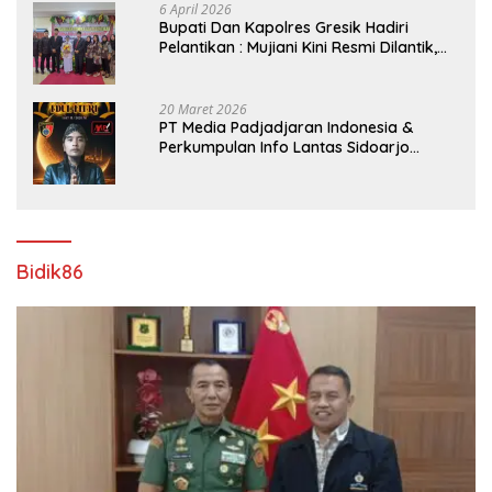
6 April 2026
​Bupati Dan Kapolres Gresik Hadiri
Pelantikan : Mujiani Kini Resmi Dilantik,
Rampungkan Proyek Pelebaran Jalan!
20 Maret 2026
PT Media Padjadjaran Indonesia &
Perkumpulan Info Lantas Sidoarjo
(NEWS ILS) Mengucapkan Selamat Hari
Raya Idul Fitri 1447 H – 2026 M
Bidik86