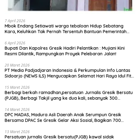
7 April 2026
Mbok Endang Setiawati warga tebaloan Hidup Sebatang
Kara, Keluhkan Tak Pernah Tersentuh Bantuan Pemerintah
kabupaten gresik
6 April 2026
​Bupati Dan Kapolres Gresik Hadiri Pelantikan : Mujiani Kini
Resmi Dilantik, Rampungkan Proyek Pelebaran Jalan!
20 Maret 2026
PT Media Padjadjaran Indonesia & Perkumpulan Info Lantas
Sidoarjo (NEWS ILS) Mengucapkan Selamat Hari Raya Idul Fitri
1447 H – 2026 M
15 Maret 2026
Berbagi berkah ramadhan,persatuan Jurnalis Gresik Bersatu
(PJGB), Berbagi Takjil yang ke dua kali, sebanyak 300
bungkus
14 Maret 2026
DPC MADAS, Madura Asli Daerah Anak Serumpun Gresik
Bersama DPAC Se Gresik Gelar Aksi Sosial, Bagikan 700
Bungkus Takjil di GOR Gelora Joko Samudro
13 Maret 2026
Persatuan jurnalis Gresik bersatu(PJGB) kawal sidak