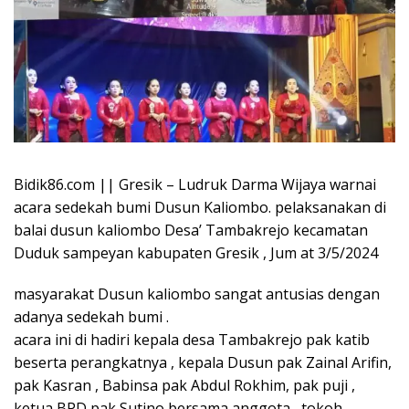
Bidik86.com || Gresik – Ludruk Darma Wijaya warnai
acara sedekah bumi Dusun Kaliombo. pelaksanakan di
balai dusun kaliombo Desa’ Tambakrejo kecamatan
Duduk sampeyan kabupaten Gresik , Jum at 3/5/2024
masyarakat Dusun kaliombo sangat antusias dengan
adanya sedekah bumi .
acara ini di hadiri kepala desa Tambakrejo pak katib
beserta perangkatnya , kepala Dusun pak Zainal Arifin,
pak Kasran , Babinsa pak Abdul Rokhim, pak puji ,
ketua BPD pak Sutino bersama anggota , tokoh