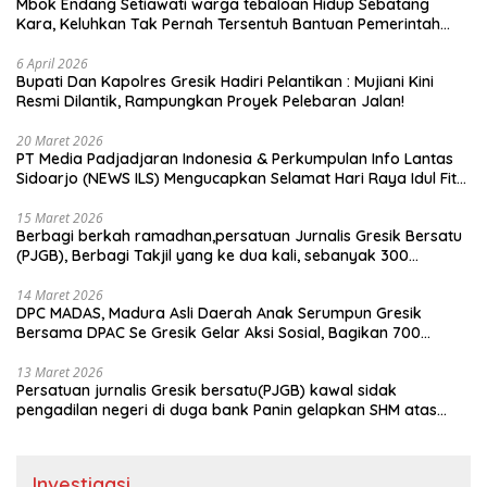
Mbok Endang Setiawati warga tebaloan Hidup Sebatang
Kara, Keluhkan Tak Pernah Tersentuh Bantuan Pemerintah
kabupaten gresik
6 April 2026
​Bupati Dan Kapolres Gresik Hadiri Pelantikan : Mujiani Kini
Resmi Dilantik, Rampungkan Proyek Pelebaran Jalan!
20 Maret 2026
PT Media Padjadjaran Indonesia & Perkumpulan Info Lantas
Sidoarjo (NEWS ILS) Mengucapkan Selamat Hari Raya Idul Fitri
1447 H – 2026 M
15 Maret 2026
Berbagi berkah ramadhan,persatuan Jurnalis Gresik Bersatu
(PJGB), Berbagi Takjil yang ke dua kali, sebanyak 300
bungkus
14 Maret 2026
DPC MADAS, Madura Asli Daerah Anak Serumpun Gresik
Bersama DPAC Se Gresik Gelar Aksi Sosial, Bagikan 700
Bungkus Takjil di GOR Gelora Joko Samudro
13 Maret 2026
Persatuan jurnalis Gresik bersatu(PJGB) kawal sidak
pengadilan negeri di duga bank Panin gelapkan SHM atas
nama Molyo Cipto amin
Investigasi