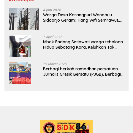
4 Juni 2026
Warga Desa Karangpuri Wonoayu
Sidoarjo Geram: Tiang Wifi Semrawut,
Diduga Dipasang Sembarangan di
Pekarangan Tanpa Ijin Pemilik Tanah
7 April 2026
Mbok Endang Setiawati warga tebaloan
Hidup Sebatang Kara, Keluhkan Tak
Pernah Tersentuh Bantuan Pemerintah
kabupaten gresik
15 Maret 2026
Berbagi berkah ramadhan,persatuan
Jurnalis Gresik Bersatu (PJGB), Berbagi
Takjil yang ke dua kali, sebanyak 300
bungkus