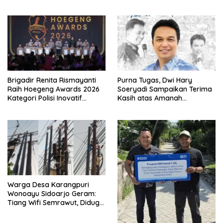
Litiloly, Bukti Pengabdian
Humanis di Nduga
Brigadir Renita Rismayanti
Purna Tugas, Dwi Hary
Raih Hoegeng Awards 2026
Soeryadi Sampaikan Terima
Kategori Polisi Inovatif
Kasih atas Amanah
Berkat Inovasi Digitalisasi
Memimpin Perumda Delta
Data Kriminal Misi PBB
Warga Desa Karangpuri
Wonoayu Sidoarjo Geram:
Tiang Wifi Semrawut, Diduga
Dipasang Sembarangan di
Pekarangan Tanpa Ijin