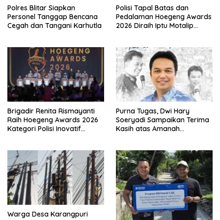
Polres Blitar Siapkan
Polisi Tapal Batas dan
Personel Tanggap Bencana
Pedalaman Hoegeng Awards
Cegah dan Tangani Karhutla
2026 Diraih Iptu Motalip
Litiloly, Bukti Pengabdian
Humanis di Nduga
Brigadir Renita Rismayanti
Purna Tugas, Dwi Hary
Raih Hoegeng Awards 2026
Soeryadi Sampaikan Terima
Kategori Polisi Inovatif
Kasih atas Amanah
Berkat Inovasi Digitalisasi
Memimpin Perumda Delta
Data Kriminal Misi PBB
Warga Desa Karangpuri