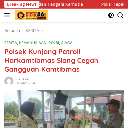
Langsung
dan Tangani Karhutla
Breaking News
Polisi Tapal Batas dan Pedalaman
ke
konten
Beranda
BERITA
BERITA
,
KEMANUSIAAN
,
POLRI
,
SIAGA
Polsek Kunjang Patroli
Harkamtibmas Siang Cegah
Gangguan Kamtibmas
BIDIK 86
10 Mei 2024