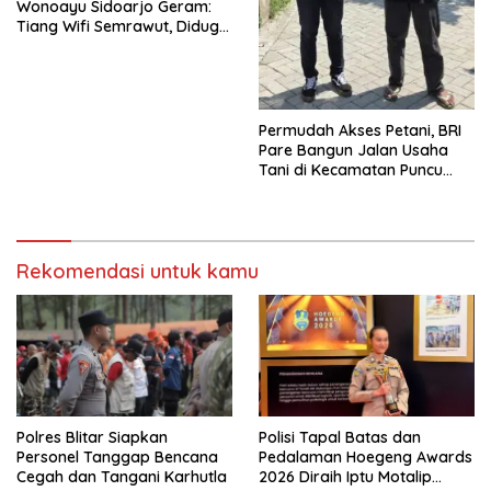
Wonoayu Sidoarjo Geram:
Tiang Wifi Semrawut, Diduga
Dipasang Sembarangan di
Pekarangan Tanpa Ijin
Pemilik Tanah
Permudah Akses Petani, BRI
Pare Bangun Jalan Usaha
Tani di Kecamatan Puncu
melalui Program CSR
Rekomendasi untuk kamu
Polres Blitar Siapkan
Polisi Tapal Batas dan
Personel Tanggap Bencana
Pedalaman Hoegeng Awards
Cegah dan Tangani Karhutla
2026 Diraih Iptu Motalip