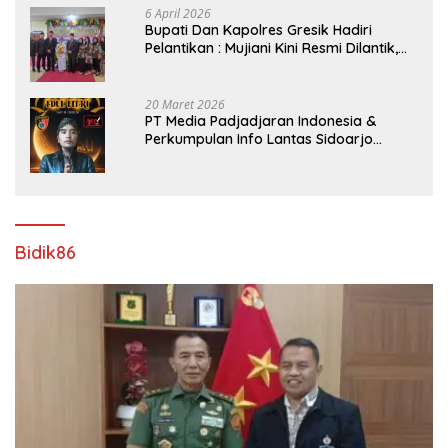
6 April 2026
​Bupati Dan Kapolres Gresik Hadiri
Pelantikan : Mujiani Kini Resmi Dilantik,
Rampungkan Proyek Pelebaran Jalan!
20 Maret 2026
PT Media Padjadjaran Indonesia &
Perkumpulan Info Lantas Sidoarjo
(NEWS ILS) Mengucapkan Selamat Hari
Raya Idul Fitri 1447 H – 2026 M
Bidik86