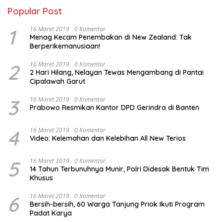
Popular Post
1
16 Maret 2019
0 Komentar
Menag Kecam Penembakan di New Zealand: Tak
Berperikemanusiaan!
2
16 Maret 2019
0 Komentar
2 Hari Hilang, Nelayan Tewas Mengambang di Pantai
Cipalawah Garut
3
16 Maret 2019
0 Komentar
Prabowo Resmikan Kantor DPD Gerindra di Banten
4
16 Maret 2019
0 Komentar
Video: Kelemahan dan Kelebihan All New Terios
5
16 Maret 2019
0 Komentar
14 Tahun Terbunuhnya Munir, Polri Didesak Bentuk Tim
Khusus
6
16 Maret 2019
0 Komentar
Bersih-bersih, 60 Warga Tanjung Priok Ikuti Program
Padat Karya