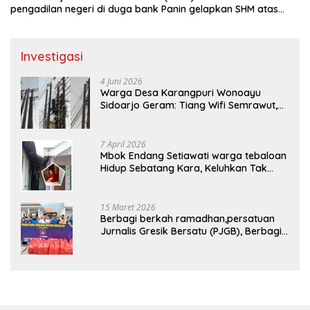
pengadilan negeri di duga bank Panin gelapkan SHM atas
nama Molyo Cipto amin
Investigasi
4 Juni 2026
Warga Desa Karangpuri Wonoayu
Sidoarjo Geram: Tiang Wifi Semrawut,
Diduga Dipasang Sembarangan di
Pekarangan Tanpa Ijin Pemilik Tanah
7 April 2026
Mbok Endang Setiawati warga tebaloan
Hidup Sebatang Kara, Keluhkan Tak
Pernah Tersentuh Bantuan Pemerintah
kabupaten gresik
15 Maret 2026
Berbagi berkah ramadhan,persatuan
Jurnalis Gresik Bersatu (PJGB), Berbagi
Takjil yang ke dua kali, sebanyak 300
bungkus