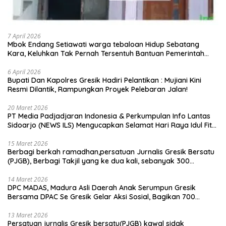
7 April 2026
Mbok Endang Setiawati warga tebaloan Hidup Sebatang
Kara, Keluhkan Tak Pernah Tersentuh Bantuan Pemerintah
kabupaten gresik
6 April 2026
​Bupati Dan Kapolres Gresik Hadiri Pelantikan : Mujiani Kini
Resmi Dilantik, Rampungkan Proyek Pelebaran Jalan!
20 Maret 2026
PT Media Padjadjaran Indonesia & Perkumpulan Info Lantas
Sidoarjo (NEWS ILS) Mengucapkan Selamat Hari Raya Idul Fitri
1447 H – 2026 M
15 Maret 2026
Berbagi berkah ramadhan,persatuan Jurnalis Gresik Bersatu
(PJGB), Berbagi Takjil yang ke dua kali, sebanyak 300
bungkus
14 Maret 2026
DPC MADAS, Madura Asli Daerah Anak Serumpun Gresik
Bersama DPAC Se Gresik Gelar Aksi Sosial, Bagikan 700
Bungkus Takjil di GOR Gelora Joko Samudro
13 Maret 2026
Persatuan jurnalis Gresik bersatu(PJGB) kawal sidak