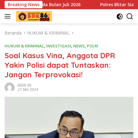
Langsung
a Bulan Juli 2026
Breaking News
Polres Blitar Siapkan Personel Tang
ke
konten
Beranda
HUKUM & KRIMINAL
HUKUM & KRIMINAL
,
INVESTIGASI
,
NEWS
,
POLRI
Soal Kasus Vina, Anggota DPR
Yakin Polisi dapat Tuntaskan:
Jangan Terprovokasi!
BIDIK 86
21 Mei 2024