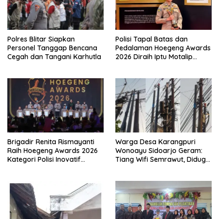
Polres Blitar Siapkan
Polisi Tapal Batas dan
Personel Tanggap Bencana
Pedalaman Hoegeng Awards
Cegah dan Tangani Karhutla
2026 Diraih Iptu Motalip
Litiloly, Bukti Pengabdian
Humanis di Nduga
Brigadir Renita Rismayanti
Warga Desa Karangpuri
Raih Hoegeng Awards 2026
Wonoayu Sidoarjo Geram:
Kategori Polisi Inovatif
Tiang Wifi Semrawut, Diduga
Berkat Inovasi Digitalisasi
Dipasang Sembarangan di
Data Kriminal Misi PBB
Pekarangan Tanpa Ijin
Pemilik Tanah