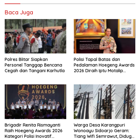
Baca Juga
Polres Blitar Siapkan
Polisi Tapal Batas dan
Personel Tanggap Bencana
Pedalaman Hoegeng Awards
Cegah dan Tangani Karhutla
2026 Diraih Iptu Motalip
Litiloly, Bukti Pengabdian
Humanis di Nduga
Brigadir Renita Rismayanti
Warga Desa Karangpuri
Raih Hoegeng Awards 2026
Wonoayu Sidoarjo Geram:
Kategori Polisi Inovatif
Tiang Wifi Semrawut, Diduga