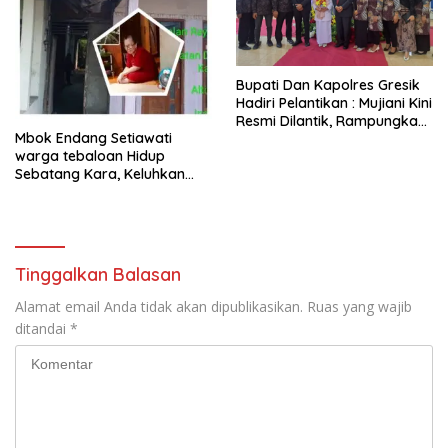
​Bupati Dan Kapolres Gresik
Hadiri Pelantikan : Mujiani Kini
Resmi Dilantik, Rampungkan
Mbok Endang Setiawati
Proyek Pelebaran Jalan!
warga tebaloan Hidup
Sebatang Kara, Keluhkan
Tak Pernah Tersentuh
Bantuan Pemerintah
kabupaten gresik
Tinggalkan Balasan
Alamat email Anda tidak akan dipublikasikan.
Ruas yang wajib
ditandai
*