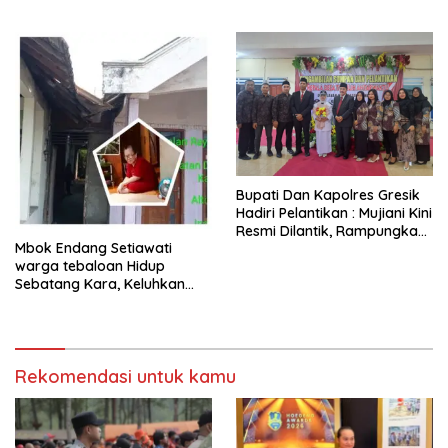
Berkat Inovasi Digitalisasi
Dipasang Sembarangan di
Data Kriminal Misi PBB
Pekarangan Tanpa Ijin
Pemilik Tanah
​Bupati Dan Kapolres Gresik
Hadiri Pelantikan : Mujiani Kini
Resmi Dilantik, Rampungkan
Mbok Endang Setiawati
Proyek Pelebaran Jalan!
warga tebaloan Hidup
Sebatang Kara, Keluhkan
Tak Pernah Tersentuh
Bantuan Pemerintah
kabupaten gresik
Rekomendasi untuk kamu