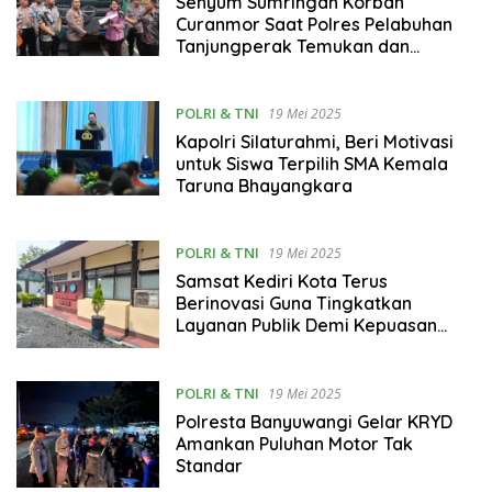
Senyum Sumringah Korban
Curanmor Saat Polres Pelabuhan
Tanjungperak Temukan dan
Kembalikan Kendaraan yang
Hilang
POLRI & TNI
19 Mei 2025
Kapolri Silaturahmi, Beri Motivasi
untuk Siswa Terpilih SMA Kemala
Taruna Bhayangkara
POLRI & TNI
19 Mei 2025
Samsat Kediri Kota Terus
Berinovasi Guna Tingkatkan
Layanan Publik Demi Kepuasan
Wajib Pajak
POLRI & TNI
19 Mei 2025
Polresta Banyuwangi Gelar KRYD
Amankan Puluhan Motor Tak
Standar