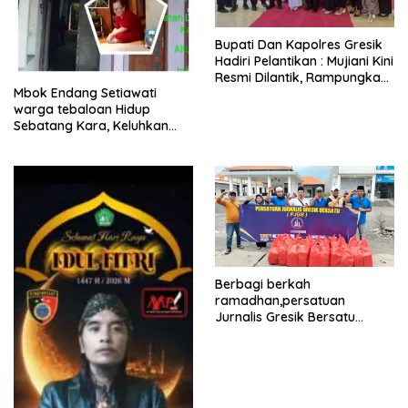
​Bupati Dan Kapolres Gresik
Hadiri Pelantikan : Mujiani Kini
Resmi Dilantik, Rampungkan
Mbok Endang Setiawati
Proyek Pelebaran Jalan!
warga tebaloan Hidup
Sebatang Kara, Keluhkan
Tak Pernah Tersentuh
Bantuan Pemerintah
kabupaten gresik
Berbagi berkah
ramadhan,persatuan
Jurnalis Gresik Bersatu
(PJGB), Berbagi Takjil yang
ke dua kali, sebanyak 300
bungkus