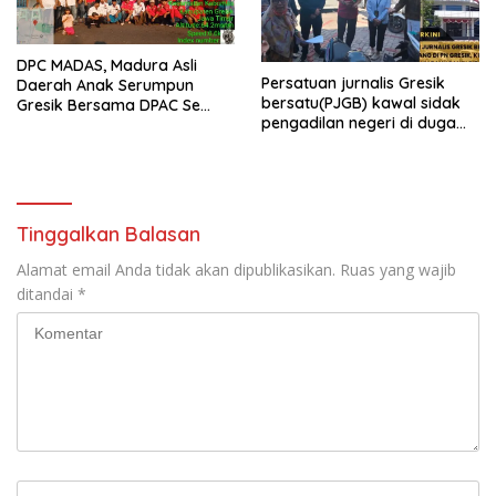
DPC MADAS, Madura Asli
Persatuan jurnalis Gresik
Daerah Anak Serumpun
bersatu(PJGB) kawal sidak
Gresik Bersama DPAC Se
pengadilan negeri di duga
Gresik Gelar Aksi Sosial,
bank Panin gelapkan SHM
Bagikan 700 Bungkus Takjil
atas nama Molyo Cipto amin
di GOR Gelora Joko
Samudro
Tinggalkan Balasan
Alamat email Anda tidak akan dipublikasikan.
Ruas yang wajib
ditandai
*