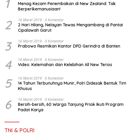
1
Menag Kecam Penembakan di New Zealand: Tak
Berperikemanusiaan!
2
16 Maret 2019
0 Komentar
2 Hari Hilang, Nelayan Tewas Mengambang di Pantai
Cipalawah Garut
3
16 Maret 2019
0 Komentar
Prabowo Resmikan Kantor DPD Gerindra di Banten
4
16 Maret 2019
0 Komentar
Video: Kelemahan dan Kelebihan All New Terios
5
16 Maret 2019
0 Komentar
14 Tahun Terbunuhnya Munir, Polri Didesak Bentuk Tim
Khusus
6
16 Maret 2019
0 Komentar
Bersih-bersih, 60 Warga Tanjung Priok Ikuti Program
Padat Karya
TNI & POLRI