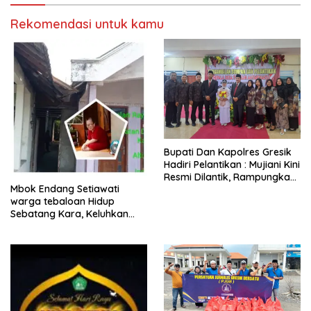
Rekomendasi untuk kamu
​Bupati Dan Kapolres Gresik
Hadiri Pelantikan : Mujiani Kini
Resmi Dilantik, Rampungkan
Mbok Endang Setiawati
Proyek Pelebaran Jalan!
warga tebaloan Hidup
Sebatang Kara, Keluhkan
Tak Pernah Tersentuh
Bantuan Pemerintah
kabupaten gresik