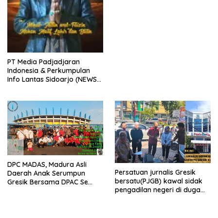
PT Media Padjadjaran
Indonesia & Perkumpulan
Info Lantas Sidoarjo (NEWS
ILS) Mengucapkan Selamat
Hari Raya Idul Fitri 1447 H –
2026 M
DPC MADAS, Madura Asli
Persatuan jurnalis Gresik
Daerah Anak Serumpun
bersatu(PJGB) kawal sidak
Gresik Bersama DPAC Se
pengadilan negeri di duga
Gresik Gelar Aksi Sosial,
bank Panin gelapkan SHM
Bagikan 700 Bungkus Takjil
atas nama Molyo Cipto amin
di GOR Gelora Joko
Samudro