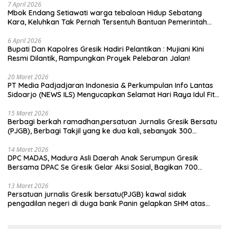
7 April 2026
Mbok Endang Setiawati warga tebaloan Hidup Sebatang
Kara, Keluhkan Tak Pernah Tersentuh Bantuan Pemerintah
kabupaten gresik
6 April 2026
​Bupati Dan Kapolres Gresik Hadiri Pelantikan : Mujiani Kini
Resmi Dilantik, Rampungkan Proyek Pelebaran Jalan!
20 Maret 2026
PT Media Padjadjaran Indonesia & Perkumpulan Info Lantas
Sidoarjo (NEWS ILS) Mengucapkan Selamat Hari Raya Idul Fitri
1447 H – 2026 M
15 Maret 2026
Berbagi berkah ramadhan,persatuan Jurnalis Gresik Bersatu
(PJGB), Berbagi Takjil yang ke dua kali, sebanyak 300
bungkus
14 Maret 2026
DPC MADAS, Madura Asli Daerah Anak Serumpun Gresik
Bersama DPAC Se Gresik Gelar Aksi Sosial, Bagikan 700
Bungkus Takjil di GOR Gelora Joko Samudro
13 Maret 2026
Persatuan jurnalis Gresik bersatu(PJGB) kawal sidak
pengadilan negeri di duga bank Panin gelapkan SHM atas
nama Molyo Cipto amin