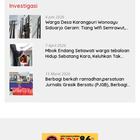
Investigasi
4 Juni 2026
Warga Desa Karangpuri Wonoayu
Sidoarjo Geram: Tiang Wifi Semrawut,
Diduga Dipasang Sembarangan di
Pekarangan Tanpa Ijin Pemilik Tanah
7 April 2026
Mbok Endang Setiawati warga tebaloan
Hidup Sebatang Kara, Keluhkan Tak
Pernah Tersentuh Bantuan Pemerintah
kabupaten gresik
15 Maret 2026
Berbagi berkah ramadhan,persatuan
Jurnalis Gresik Bersatu (PJGB), Berbagi
Takjil yang ke dua kali, sebanyak 300
bungkus