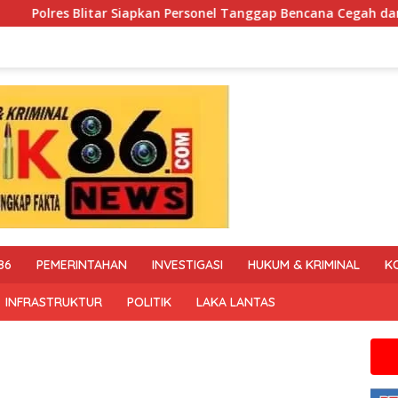
ersonel Tanggap Bencana Cegah dan Tangani Karhutla
Po
86
PEMERINTAHAN
INVESTIGASI
HUKUM & KRIMINAL
K
INFRASTRUKTUR
POLITIK
LAKA LANTAS
Jika anda m