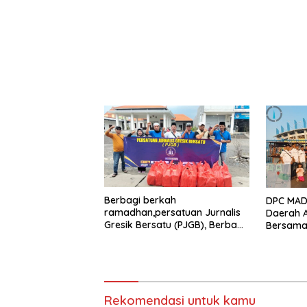
Berbagi berkah
DPC MADA
ramadhan,persatuan Jurnalis
Daerah 
Gresik Bersatu (PJGB), Berbagi
Bersama 
Takjil yang ke dua kali,
Aksi Sos
sebanyak 300 bungkus
Bungkus 
Joko Sa
Rekomendasi untuk kamu