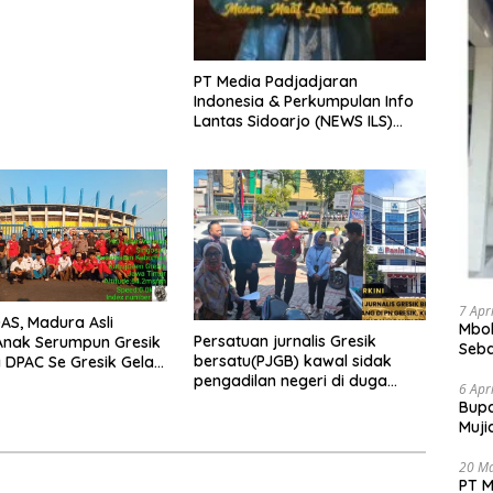
PT Media Padjadjaran
Indonesia & Perkumpulan Info
Lantas Sidoarjo (NEWS ILS)
Mengucapkan Selamat Hari
Raya Idul Fitri 1447 H – 2026 M
7 Apr
S, Madura Asli
Mbok
Persatuan jurnalis Gresik
Anak Serumpun Gresik
Seba
bersatu(PJGB) kawal sidak
DPAC Se Gresik Gelar
Bant
pengadilan negeri di duga
ial, Bagikan 700
6 Apr
bank Panin gelapkan SHM atas
Takjil di GOR Gelora
​Bup
nama Molyo Cipto amin
mudro
Muji
Pele
20 M
PT M