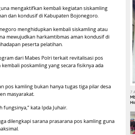
guna mengaktifkan kembali kegiatan siskamling
n dan kondusif di Kabupaten Bojonegoro.
jonegoro menghidupkan kembali siskamling atau
na mewujudkan harkamtibmas aman kondusif di
dihadapan peserta pelatihan.
gram dari Mabes Polri terkait revitalisasi pos
kembali poskamling yang secara fisiknya ada
n pos kamling bukan hanya tugas tiga pilar desa
7 
men masyarakat.
Mb
Hi
 fungsinya,” kata Ipda Juhair.
Te
gr
juga dilengkapi sarana prasarana pos kamling guna
aksimal.