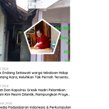
il 2026
 Endang Setiawati warga tebaloan Hidup
tang Kara, Keluhkan Tak Pernah Tersentuh
uan Pemerintah kabupaten gresik
il 2026
ati Dan Kapolres Gresik Hadiri Pelantikan :
ani Kini Resmi Dilantik, Rampungkan Proyek
baran Jalan!
aret 2026
edia Padjadjaran Indonesia & Perkumpulan