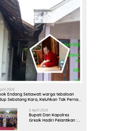
April 2026
ok Endang Setiawati warga tebaloan
dup Sebatang Kara, Keluhkan Tak Pernah
rsentuh Bantuan Pemerintah kabupaten
esik
6 April 2026
​Bupati Dan Kapolres
Gresik Hadiri Pelantikan :
Mujiani Kini Resmi Dilantik,
Rampungkan Proyek