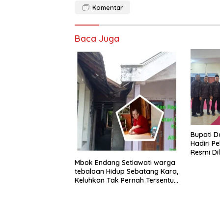
Komentar
Baca Juga
​Bupati 
Hadiri Pe
Resmi Di
Proyek P
Mbok Endang Setiawati warga
tebaloan Hidup Sebatang Kara,
Keluhkan Tak Pernah Tersentuh
Bantuan Pemerintah
kabupaten gresik