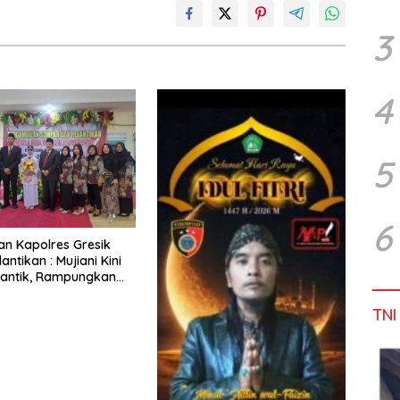
3
4
5
6
Dan Kapolres Gresik
lantikan : Mujiani Kini
lantik, Rampungkan
elebaran Jalan!
TNI