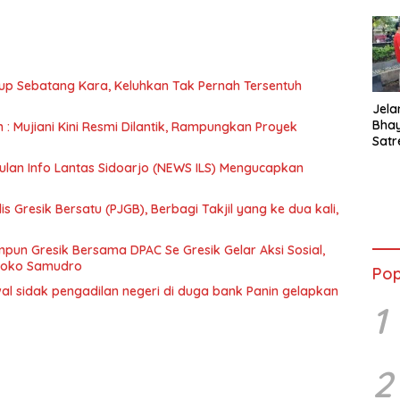
up Sebatang Kara, Keluhkan Tak Pernah Tersentuh
Jela
Bha
n : Mujiani Kini Resmi Dilantik, Rampungkan Proyek
Satr
Tanj
ulan Info Lantas Sidoarjo (NEWS ILS) Mengucapkan
Tes 
Anti
 Gresik Bersatu (PJGB), Berbagi Takjil yang ke dua kali,
un Gresik Bersama DPAC Se Gresik Gelar Aksi Sosial,
 Joko Samudro
Pop
wal sidak pengadilan negeri di duga bank Panin gelapkan
1
2