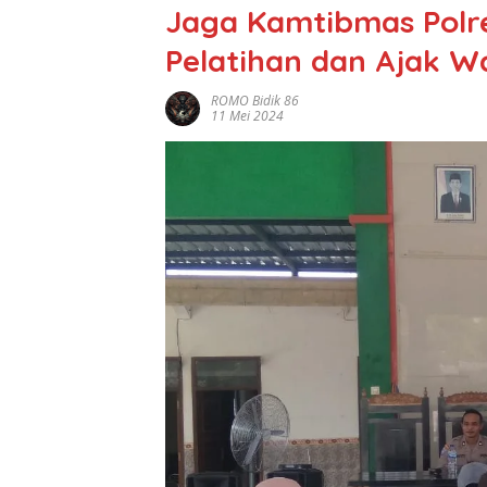
Jaga Kamtibmas Polre
Pelatihan dan Ajak W
ROMO Bidik 86
11 Mei 2024