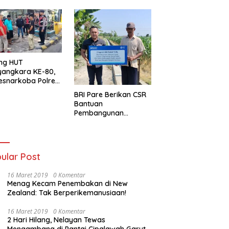
ng HUT
yangkara KE-80,
esnarkoba Polres
ung Perak Gelar
BRI Pare Berikan CSR
Urine Sopir Truck
Bantuan
sipasi Narkoba
Pembangunan
Saluran Irigasi di Desa
Tegowangi Kediri
ular Post
16 Maret 2019
0 Komentar
Menag Kecam Penembakan di New
Zealand: Tak Berperikemanusiaan!
16 Maret 2019
0 Komentar
2 Hari Hilang, Nelayan Tewas