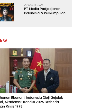
Pelebaran Jalan!
20 Maret 2026
PT Media Padjadjaran
Indonesia & Perkumpulan
Info Lantas Sidoarjo
(NEWS ILS) Mengucapkan
Selamat Hari Raya Idul Fitri
1447 H – 2026 M
ik86
hanan Ekonomi Indonesia Diuji Gejolak
al, Akademisi: Kondisi 2026 Berbeda
an Krisis 1998