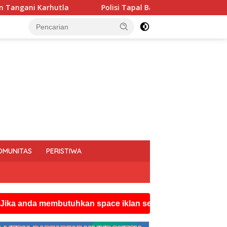
lisi Tapal Batas dan Pedalaman Hoegeng Awards 2026 Diraih Ipt
OMUNITAS
PERISTIWA
embutuhkan space iklan seperti ini silahkan hubungi wat