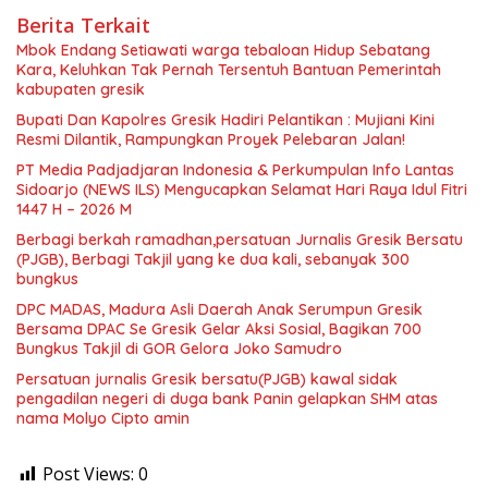
Berita Terkait
Mbok Endang Setiawati warga tebaloan Hidup Sebatang
Kara, Keluhkan Tak Pernah Tersentuh Bantuan Pemerintah
kabupaten gresik
​Bupati Dan Kapolres Gresik Hadiri Pelantikan : Mujiani Kini
Resmi Dilantik, Rampungkan Proyek Pelebaran Jalan!
PT Media Padjadjaran Indonesia & Perkumpulan Info Lantas
Sidoarjo (NEWS ILS) Mengucapkan Selamat Hari Raya Idul Fitri
1447 H – 2026 M
Berbagi berkah ramadhan,persatuan Jurnalis Gresik Bersatu
(PJGB), Berbagi Takjil yang ke dua kali, sebanyak 300
bungkus
DPC MADAS, Madura Asli Daerah Anak Serumpun Gresik
Bersama DPAC Se Gresik Gelar Aksi Sosial, Bagikan 700
Bungkus Takjil di GOR Gelora Joko Samudro
Persatuan jurnalis Gresik bersatu(PJGB) kawal sidak
pengadilan negeri di duga bank Panin gelapkan SHM atas
nama Molyo Cipto amin
Post Views:
0