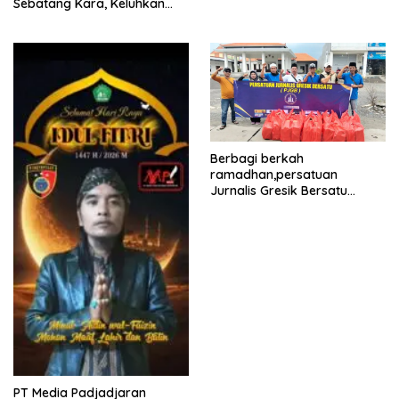
Sebatang Kara, Keluhkan
Tak Pernah Tersentuh
Bantuan Pemerintah
kabupaten gresik
Berbagi berkah
ramadhan,persatuan
Jurnalis Gresik Bersatu
(PJGB), Berbagi Takjil yang
ke dua kali, sebanyak 300
bungkus
PT Media Padjadjaran