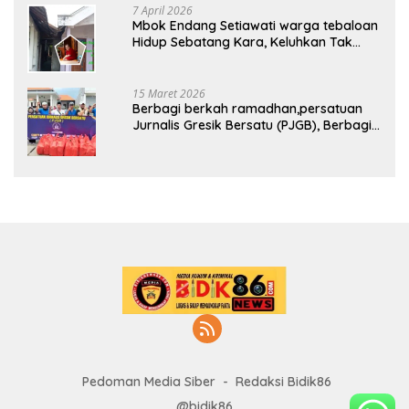
7 April 2026
Mbok Endang Setiawati warga tebaloan
Hidup Sebatang Kara, Keluhkan Tak
Pernah Tersentuh Bantuan Pemerintah
kabupaten gresik
15 Maret 2026
Berbagi berkah ramadhan,persatuan
Jurnalis Gresik Bersatu (PJGB), Berbagi
Takjil yang ke dua kali, sebanyak 300
bungkus
Pedoman Media Siber
Redaksi Bidik86
@bidik86