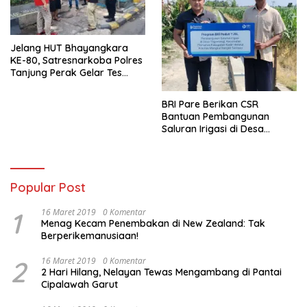
Jelang HUT Bhayangkara
KE-80, Satresnarkoba Polres
Tanjung Perak Gelar Tes
Urine Sopir Truck Antisipasi
Narkoba
BRI Pare Berikan CSR
Bantuan Pembangunan
Saluran Irigasi di Desa
Tegowangi Kediri
Popular Post
1
16 Maret 2019
0 Komentar
Menag Kecam Penembakan di New Zealand: Tak
Berperikemanusiaan!
2
16 Maret 2019
0 Komentar
2 Hari Hilang, Nelayan Tewas Mengambang di Pantai
Cipalawah Garut