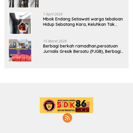
Diduga Dipasang Sembarangan di
Pekarangan Tanpa Ijin Pemilik Tanah
7 April 2026
Mbok Endang Setiawati warga tebaloan
Hidup Sebatang Kara, Keluhkan Tak
Pernah Tersentuh Bantuan Pemerintah
kabupaten gresik
15 Maret 2026
Berbagi berkah ramadhan,persatuan
Jurnalis Gresik Bersatu (PJGB), Berbagi
Takjil yang ke dua kali, sebanyak 300
bungkus