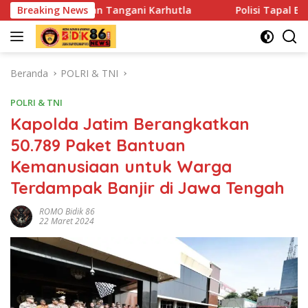
Langsung
 Tangani Karhutla
Breaking News
Polisi Tapal Batas dan Pedalaman Ho
ke
konten
Beranda
POLRI & TNI
POLRI & TNI
Kapolda Jatim Berangkatkan
50.789 Paket Bantuan
Kemanusiaan untuk Warga
Terdampak Banjir di Jawa Tengah
ROMO Bidik 86
22 Maret 2024