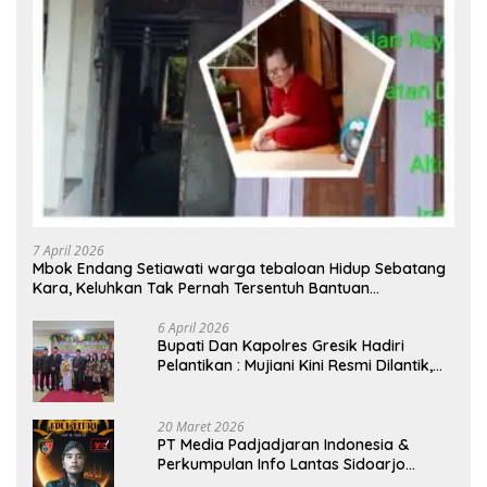
7 April 2026
Mbok Endang Setiawati warga tebaloan Hidup Sebatang
Kara, Keluhkan Tak Pernah Tersentuh Bantuan
Pemerintah kabupaten gresik
6 April 2026
​Bupati Dan Kapolres Gresik Hadiri
Pelantikan : Mujiani Kini Resmi Dilantik,
Rampungkan Proyek Pelebaran Jalan!
20 Maret 2026
PT Media Padjadjaran Indonesia &
Perkumpulan Info Lantas Sidoarjo
(NEWS ILS) Mengucapkan Selamat Hari