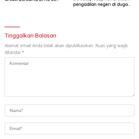
pengadilan negeri di duga
Gresik Gelar Aksi Sosial,
bank Panin gelapkan SHM
Bagikan 700 Bungkus Takjil
atas nama Molyo Cipto amin
di GOR Gelora Joko
Samudro
Tinggalkan Balasan
Alamat email Anda tidak akan dipublikasikan.
Ruas yang wajib
ditandai
*