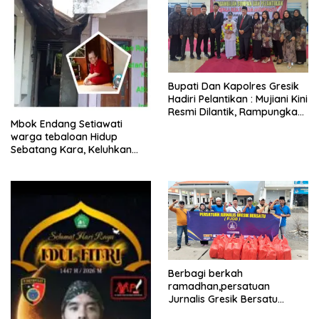
​Bupati Dan Kapolres Gresik
Hadiri Pelantikan : Mujiani Kini
Resmi Dilantik, Rampungkan
Mbok Endang Setiawati
Proyek Pelebaran Jalan!
warga tebaloan Hidup
Sebatang Kara, Keluhkan
Tak Pernah Tersentuh
Bantuan Pemerintah
kabupaten gresik
Berbagi berkah
ramadhan,persatuan
Jurnalis Gresik Bersatu
(PJGB), Berbagi Takjil yang