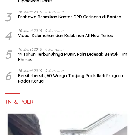
Cipalawah Garut
3
16 Maret 2019
0 Komentar
Prabowo Resmikan Kantor DPD Gerindra di Banten
4
16 Maret 2019
0 Komentar
Video: Kelemahan dan Kelebihan All New Terios
5
16 Maret 2019
0 Komentar
14 Tahun Terbunuhnya Munir, Polri Didesak Bentuk Tim
Khusus
6
16 Maret 2019
0 Komentar
Bersih-bersih, 60 Warga Tanjung Priok Ikuti Program
Padat Karya
TNI & POLRI