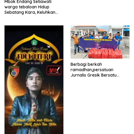
Mbok Endang Setiawati
Proyek Pelebaran Jalan!
warga tebaloan Hidup
Sebatang Kara, Keluhkan
Tak Pernah Tersentuh
Bantuan Pemerintah
kabupaten gresik
Berbagi berkah
ramadhan,persatuan
Jurnalis Gresik Bersatu
(PJGB), Berbagi Takjil yang
ke dua kali, sebanyak 300
bungkus