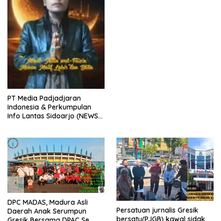
ke dua kali, sebanyak 300
bungkus
PT Media Padjadjaran
Indonesia & Perkumpulan
Info Lantas Sidoarjo (NEWS
ILS) Mengucapkan Selamat
Hari Raya Idul Fitri 1447 H –
2026 M
DPC MADAS, Madura Asli
Persatuan jurnalis Gresik
Daerah Anak Serumpun
bersatu(PJGB) kawal sidak
Gresik Bersama DPAC Se