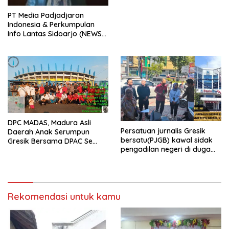
PT Media Padjadjaran
Indonesia & Perkumpulan
Info Lantas Sidoarjo (NEWS
ILS) Mengucapkan Selamat
Hari Raya Idul Fitri 1447 H –
2026 M
DPC MADAS, Madura Asli
Persatuan jurnalis Gresik
Daerah Anak Serumpun
bersatu(PJGB) kawal sidak
Gresik Bersama DPAC Se
pengadilan negeri di duga
Gresik Gelar Aksi Sosial,
bank Panin gelapkan SHM
Bagikan 700 Bungkus Takjil
atas nama Molyo Cipto amin
di GOR Gelora Joko
Samudro
Rekomendasi untuk kamu