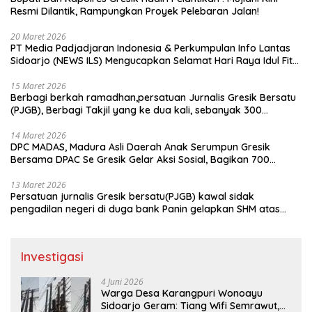
Resmi Dilantik, Rampungkan Proyek Pelebaran Jalan!
20 Maret 2026
PT Media Padjadjaran Indonesia & Perkumpulan Info Lantas
Sidoarjo (NEWS ILS) Mengucapkan Selamat Hari Raya Idul Fitri
1447 H – 2026 M
15 Maret 2026
Berbagi berkah ramadhan,persatuan Jurnalis Gresik Bersatu
(PJGB), Berbagi Takjil yang ke dua kali, sebanyak 300
bungkus
14 Maret 2026
DPC MADAS, Madura Asli Daerah Anak Serumpun Gresik
Bersama DPAC Se Gresik Gelar Aksi Sosial, Bagikan 700
Bungkus Takjil di GOR Gelora Joko Samudro
13 Maret 2026
Persatuan jurnalis Gresik bersatu(PJGB) kawal sidak
pengadilan negeri di duga bank Panin gelapkan SHM atas
nama Molyo Cipto amin
Investigasi
4 Juni 2026
Warga Desa Karangpuri Wonoayu
Sidoarjo Geram: Tiang Wifi Semrawut,