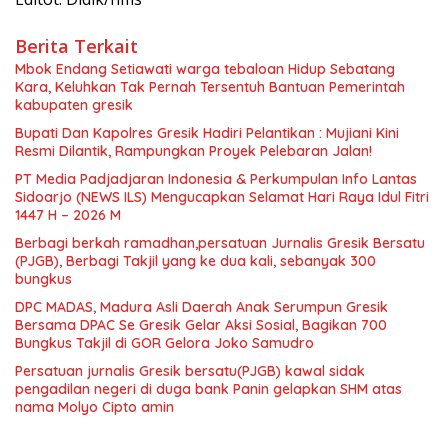
Berita Terkait
Mbok Endang Setiawati warga tebaloan Hidup Sebatang
Kara, Keluhkan Tak Pernah Tersentuh Bantuan Pemerintah
kabupaten gresik
​Bupati Dan Kapolres Gresik Hadiri Pelantikan : Mujiani Kini
Resmi Dilantik, Rampungkan Proyek Pelebaran Jalan!
PT Media Padjadjaran Indonesia & Perkumpulan Info Lantas
Sidoarjo (NEWS ILS) Mengucapkan Selamat Hari Raya Idul Fitri
1447 H – 2026 M
Berbagi berkah ramadhan,persatuan Jurnalis Gresik Bersatu
(PJGB), Berbagi Takjil yang ke dua kali, sebanyak 300
bungkus
DPC MADAS, Madura Asli Daerah Anak Serumpun Gresik
Bersama DPAC Se Gresik Gelar Aksi Sosial, Bagikan 700
Bungkus Takjil di GOR Gelora Joko Samudro
Persatuan jurnalis Gresik bersatu(PJGB) kawal sidak
pengadilan negeri di duga bank Panin gelapkan SHM atas
nama Molyo Cipto amin