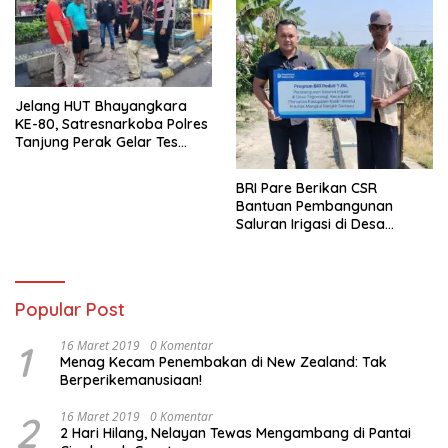
Jelang HUT Bhayangkara
KE-80, Satresnarkoba Polres
Tanjung Perak Gelar Tes
Urine Sopir Truck Antisipasi
Narkoba
BRI Pare Berikan CSR
Bantuan Pembangunan
Saluran Irigasi di Desa
Tegowangi Kediri
Popular Post
1
16 Maret 2019
0 Komentar
Menag Kecam Penembakan di New Zealand: Tak
Berperikemanusiaan!
2
16 Maret 2019
0 Komentar
2 Hari Hilang, Nelayan Tewas Mengambang di Pantai