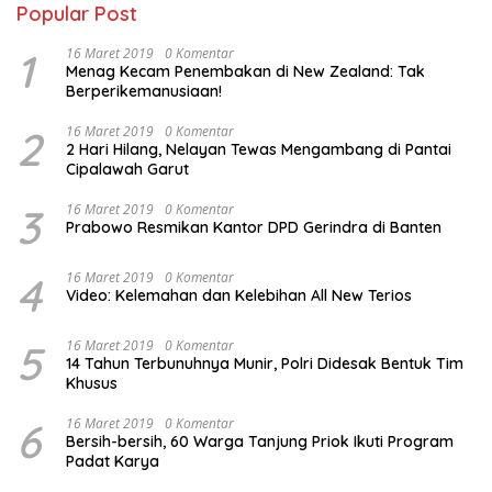
Popular Post
1
16 Maret 2019
0 Komentar
Menag Kecam Penembakan di New Zealand: Tak
Berperikemanusiaan!
2
16 Maret 2019
0 Komentar
2 Hari Hilang, Nelayan Tewas Mengambang di Pantai
Cipalawah Garut
3
16 Maret 2019
0 Komentar
Prabowo Resmikan Kantor DPD Gerindra di Banten
4
16 Maret 2019
0 Komentar
Video: Kelemahan dan Kelebihan All New Terios
5
16 Maret 2019
0 Komentar
14 Tahun Terbunuhnya Munir, Polri Didesak Bentuk Tim
Khusus
6
16 Maret 2019
0 Komentar
Bersih-bersih, 60 Warga Tanjung Priok Ikuti Program
Padat Karya