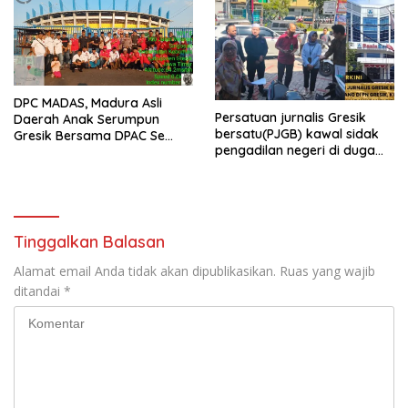
DPC MADAS, Madura Asli
Persatuan jurnalis Gresik
Daerah Anak Serumpun
bersatu(PJGB) kawal sidak
Gresik Bersama DPAC Se
pengadilan negeri di duga
Gresik Gelar Aksi Sosial,
bank Panin gelapkan SHM
Bagikan 700 Bungkus Takjil
atas nama Molyo Cipto amin
di GOR Gelora Joko
Samudro
Tinggalkan Balasan
Alamat email Anda tidak akan dipublikasikan.
Ruas yang wajib
ditandai
*