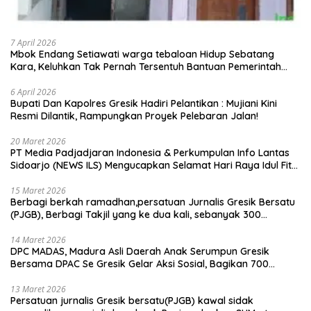
7 April 2026
Mbok Endang Setiawati warga tebaloan Hidup Sebatang
Kara, Keluhkan Tak Pernah Tersentuh Bantuan Pemerintah
kabupaten gresik
6 April 2026
​Bupati Dan Kapolres Gresik Hadiri Pelantikan : Mujiani Kini
Resmi Dilantik, Rampungkan Proyek Pelebaran Jalan!
20 Maret 2026
PT Media Padjadjaran Indonesia & Perkumpulan Info Lantas
Sidoarjo (NEWS ILS) Mengucapkan Selamat Hari Raya Idul Fitri
1447 H – 2026 M
15 Maret 2026
Berbagi berkah ramadhan,persatuan Jurnalis Gresik Bersatu
(PJGB), Berbagi Takjil yang ke dua kali, sebanyak 300
bungkus
14 Maret 2026
DPC MADAS, Madura Asli Daerah Anak Serumpun Gresik
Bersama DPAC Se Gresik Gelar Aksi Sosial, Bagikan 700
Bungkus Takjil di GOR Gelora Joko Samudro
13 Maret 2026
Persatuan jurnalis Gresik bersatu(PJGB) kawal sidak