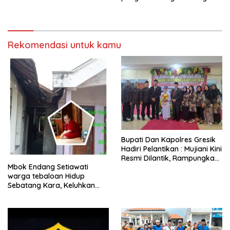
bank Panin gelapkan SHM
Bagikan 700 Bungkus Takjil
atas nama Molyo Cipto amin
di GOR Gelora Joko
Samudro
Rekomendasi untuk kamu
​Bupati Dan Kapolres Gresik
Hadiri Pelantikan : Mujiani Kini
Resmi Dilantik, Rampungkan
Mbok Endang Setiawati
Proyek Pelebaran Jalan!
warga tebaloan Hidup
Sebatang Kara, Keluhkan
Tak Pernah Tersentuh
Bantuan Pemerintah
kabupaten gresik