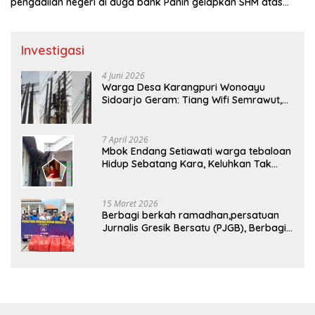
pengadilan negeri di duga bank Panin gelapkan SHM atas
nama Molyo Cipto amin
Investigasi
4 Juni 2026
Warga Desa Karangpuri Wonoayu
Sidoarjo Geram: Tiang Wifi Semrawut,
Diduga Dipasang Sembarangan di
Pekarangan Tanpa Ijin Pemilik Tanah
7 April 2026
Mbok Endang Setiawati warga tebaloan
Hidup Sebatang Kara, Keluhkan Tak
Pernah Tersentuh Bantuan Pemerintah
kabupaten gresik
15 Maret 2026
Berbagi berkah ramadhan,persatuan
Jurnalis Gresik Bersatu (PJGB), Berbagi
Takjil yang ke dua kali, sebanyak 300
bungkus