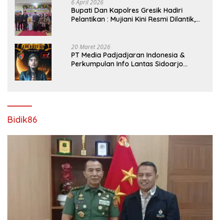
6 April 2026
​Bupati Dan Kapolres Gresik Hadiri
Pelantikan : Mujiani Kini Resmi Dilantik,
Rampungkan Proyek Pelebaran Jalan!
20 Maret 2026
PT Media Padjadjaran Indonesia &
Perkumpulan Info Lantas Sidoarjo
(NEWS ILS) Mengucapkan Selamat Hari
Raya Idul Fitri 1447 H – 2026 M
Bidik86