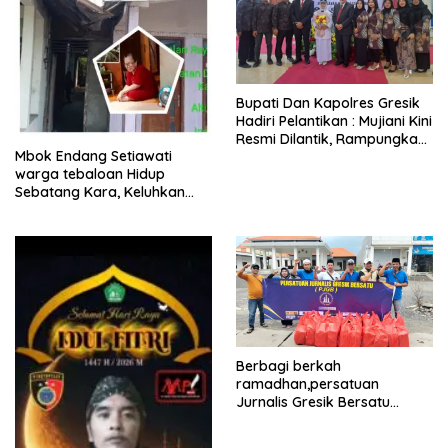
​Bupati Dan Kapolres Gresik
Hadiri Pelantikan : Mujiani Kini
Resmi Dilantik, Rampungkan
Mbok Endang Setiawati
Proyek Pelebaran Jalan!
warga tebaloan Hidup
Sebatang Kara, Keluhkan
Tak Pernah Tersentuh
Bantuan Pemerintah
kabupaten gresik
Berbagi berkah
ramadhan,persatuan
Jurnalis Gresik Bersatu
(PJGB), Berbagi Takjil yang
ke dua kali, sebanyak 300