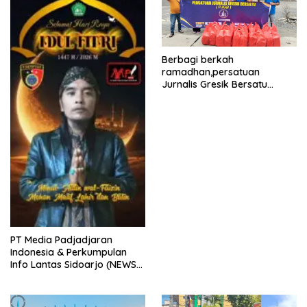
Berbagi berkah
ramadhan,persatuan
Jurnalis Gresik Bersatu
(PJGB), Berbagi Takjil yang
ke dua kali, sebanyak 300
bungkus
PT Media Padjadjaran
Indonesia & Perkumpulan
Info Lantas Sidoarjo (NEWS
ILS) Mengucapkan Selamat
Hari Raya Idul Fitri 1447 H –
2026 M