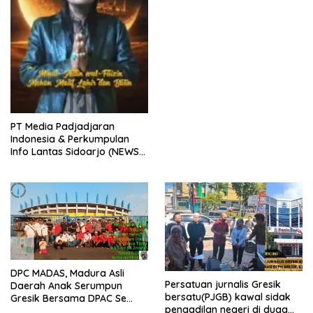
bungkus
PT Media Padjadjaran
Indonesia & Perkumpulan
Info Lantas Sidoarjo (NEWS
ILS) Mengucapkan Selamat
Hari Raya Idul Fitri 1447 H –
2026 M
DPC MADAS, Madura Asli
Persatuan jurnalis Gresik
Daerah Anak Serumpun
bersatu(PJGB) kawal sidak
Gresik Bersama DPAC Se
pengadilan negeri di duga
Gresik Gelar Aksi Sosial,