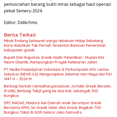
pemusnahan barang bukti miras sebagai hasil operasi
pekat Semeru 2024.
Editor: Didik/hms
Berita Terkait
Mbok Endang Setiawati warga tebaloan Hidup Sebatang
Kara, Keluhkan Tak Pernah Tersentuh Bantuan Pemerintah
kabupaten gresik
​Bupati Dan Kapolres Gresik Hadiri Pelantikan : Mujiani Kini
Resmi Dilantik, Rampungkan Proyek Pelebaran Jalan!
PT Media Padjadjaran Indonesia & Perkumpulan Info Lantas
Sidoarjo (NEWS ILS) Mengucapkan Selamat Hari Raya Idul Fitri
1447 H – 2026 M
Berbagi berkah ramadhan,persatuan Jurnalis Gresik Bersatu
(PJGB), Berbagi Takjil yang ke dua kali, sebanyak 300
bungkus
DPC MADAS, Madura Asli Daerah Anak Serumpun Gresik
Bersama DPAC Se Gresik Gelar Aksi Sosial, Bagikan 700
Bungkus Takjil di GOR Gelora Joko Samudro