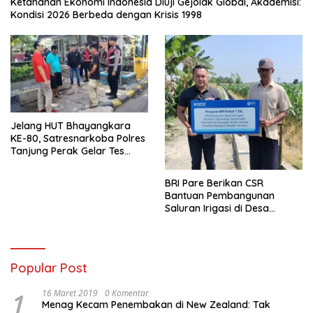
Ketahanan Ekonomi Indonesia Diuji Gejolak Global, Akademisi:
Kondisi 2026 Berbeda dengan Krisis 1998
Jelang HUT Bhayangkara
KE-80, Satresnarkoba Polres
Tanjung Perak Gelar Tes
Urine Sopir Truck Antisipasi
Narkoba
BRI Pare Berikan CSR
Bantuan Pembangunan
Saluran Irigasi di Desa
Tegowangi Kediri
Popular Post
1
16 Maret 2019
0 Komentar
Menag Kecam Penembakan di New Zealand: Tak