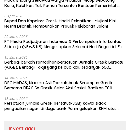
Mbok Endang Setiawati warga tebaloan Hidup Sebatang
Kara, Keluhkan Tak Pernah Tersentuh Bantuan Pemerintah
kabupaten gresik
6 April 2026
​Bupati Dan Kapolres Gresik Hadiri Pelantikan : Mujiani Kini
Resmi Dilantik, Rampungkan Proyek Pelebaran Jalan!
20 Maret 2026
PT Media Padjadjaran Indonesia & Perkumpulan Info Lantas
Sidoarjo (NEWS ILS) Mengucapkan Selamat Hari Raya Idul Fitri
1447 H – 2026 M
15 Maret 2026
Berbagi berkah ramadhan,persatuan Jurnalis Gresik Bersatu
(PJGB), Berbagi Takjil yang ke dua kali, sebanyak 300
bungkus
14 Maret 2026
DPC MADAS, Madura Asli Daerah Anak Serumpun Gresik
Bersama DPAC Se Gresik Gelar Aksi Sosial, Bagikan 700
Bungkus Takjil di GOR Gelora Joko Samudro
13 Maret 2026
Persatuan jurnalis Gresik bersatu(PJGB) kawal sidak
pengadilan negeri di duga bank Panin gelapkan SHM atas
nama Molyo Cipto amin
Investigasi