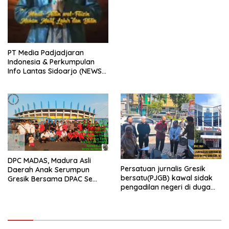
PT Media Padjadjaran
Indonesia & Perkumpulan
Info Lantas Sidoarjo (NEWS
ILS) Mengucapkan Selamat
Hari Raya Idul Fitri 1447 H –
2026 M
DPC MADAS, Madura Asli
Persatuan jurnalis Gresik
Daerah Anak Serumpun
bersatu(PJGB) kawal sidak
Gresik Bersama DPAC Se
pengadilan negeri di duga
Gresik Gelar Aksi Sosial,
bank Panin gelapkan SHM
Bagikan 700 Bungkus Takjil
atas nama Molyo Cipto amin
di GOR Gelora Joko
Samudro