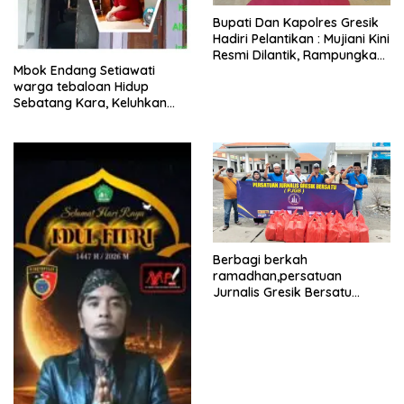
​Bupati Dan Kapolres Gresik
Hadiri Pelantikan : Mujiani Kini
Resmi Dilantik, Rampungkan
Mbok Endang Setiawati
Proyek Pelebaran Jalan!
warga tebaloan Hidup
Sebatang Kara, Keluhkan
Tak Pernah Tersentuh
Bantuan Pemerintah
kabupaten gresik
Berbagi berkah
ramadhan,persatuan
Jurnalis Gresik Bersatu
(PJGB), Berbagi Takjil yang
ke dua kali, sebanyak 300
bungkus