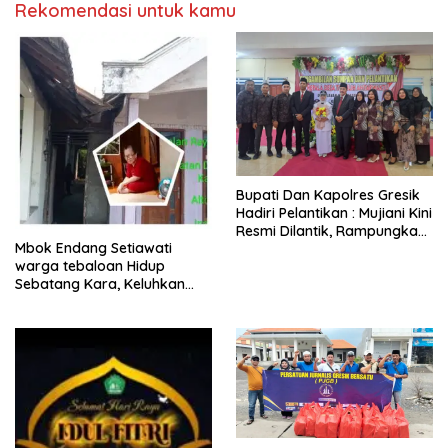
Rekomendasi untuk kamu
​Bupati Dan Kapolres Gresik
Hadiri Pelantikan : Mujiani Kini
Resmi Dilantik, Rampungkan
Mbok Endang Setiawati
Proyek Pelebaran Jalan!
warga tebaloan Hidup
Sebatang Kara, Keluhkan
Tak Pernah Tersentuh
Bantuan Pemerintah
kabupaten gresik