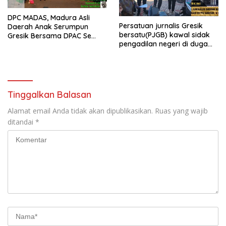
DPC MADAS, Madura Asli
Persatuan jurnalis Gresik
Daerah Anak Serumpun
bersatu(PJGB) kawal sidak
Gresik Bersama DPAC Se
pengadilan negeri di duga
Gresik Gelar Aksi Sosial,
bank Panin gelapkan SHM
Bagikan 700 Bungkus Takjil
atas nama Molyo Cipto amin
di GOR Gelora Joko
Samudro
Tinggalkan Balasan
Alamat email Anda tidak akan dipublikasikan.
Ruas yang wajib
ditandai
*