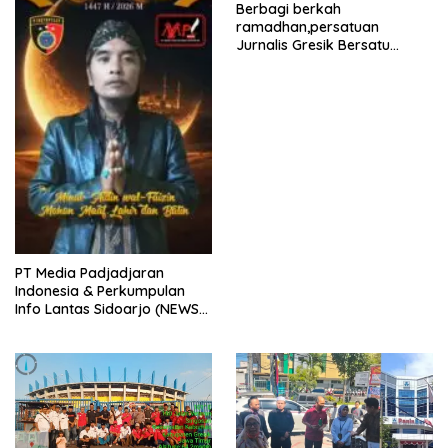
Berbagi berkah
ramadhan,persatuan
Jurnalis Gresik Bersatu
(PJGB), Berbagi Takjil yang
ke dua kali, sebanyak 300
bungkus
PT Media Padjadjaran
Indonesia & Perkumpulan
Info Lantas Sidoarjo (NEWS
ILS) Mengucapkan Selamat
Hari Raya Idul Fitri 1447 H –
2026 M