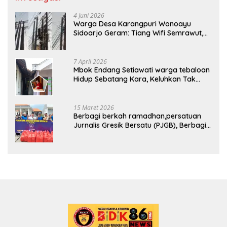
4 Juni 2026
Warga Desa Karangpuri Wonoayu
Sidoarjo Geram: Tiang Wifi Semrawut,
Diduga Dipasang Sembarangan di
Pekarangan Tanpa Ijin Pemilik Tanah
7 April 2026
Mbok Endang Setiawati warga tebaloan
Hidup Sebatang Kara, Keluhkan Tak
Pernah Tersentuh Bantuan Pemerintah
kabupaten gresik
15 Maret 2026
Berbagi berkah ramadhan,persatuan
Jurnalis Gresik Bersatu (PJGB), Berbagi
Takjil yang ke dua kali, sebanyak 300
bungkus