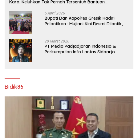
Kara, Keluhkan Tak Pernah Tersentuh Bantuan
Pemerintah kabupaten gresik
6 April 2026
​Bupati Dan Kapolres Gresik Hadiri
Pelantikan : Mujiani Kini Resmi Dilantik,
Rampungkan Proyek Pelebaran Jalan!
20 Maret 2026
PT Media Padjadjaran Indonesia &
Perkumpulan Info Lantas Sidoarjo
(NEWS ILS) Mengucapkan Selamat Hari
Raya Idul Fitri 1447 H – 2026 M
Bidik86