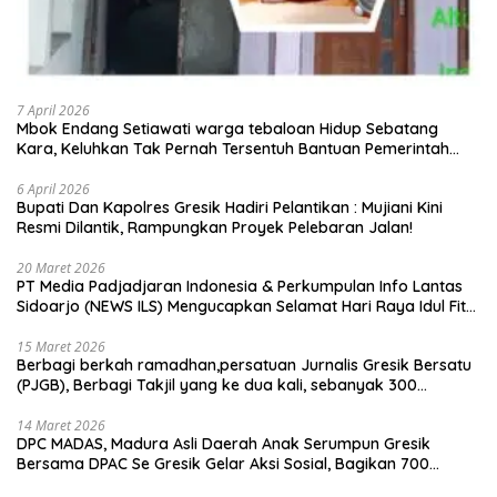
7 April 2026
Mbok Endang Setiawati warga tebaloan Hidup Sebatang
Kara, Keluhkan Tak Pernah Tersentuh Bantuan Pemerintah
kabupaten gresik
6 April 2026
​Bupati Dan Kapolres Gresik Hadiri Pelantikan : Mujiani Kini
Resmi Dilantik, Rampungkan Proyek Pelebaran Jalan!
20 Maret 2026
PT Media Padjadjaran Indonesia & Perkumpulan Info Lantas
Sidoarjo (NEWS ILS) Mengucapkan Selamat Hari Raya Idul Fitri
1447 H – 2026 M
15 Maret 2026
Berbagi berkah ramadhan,persatuan Jurnalis Gresik Bersatu
(PJGB), Berbagi Takjil yang ke dua kali, sebanyak 300
bungkus
14 Maret 2026
DPC MADAS, Madura Asli Daerah Anak Serumpun Gresik
Bersama DPAC Se Gresik Gelar Aksi Sosial, Bagikan 700
Bungkus Takjil di GOR Gelora Joko Samudro