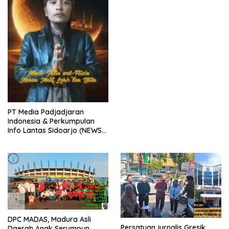
(PJGB), Berbagi Takjil yang
ke dua kali, sebanyak 300
bungkus
PT Media Padjadjaran
Indonesia & Perkumpulan
Info Lantas Sidoarjo (NEWS
ILS) Mengucapkan Selamat
Hari Raya Idul Fitri 1447 H –
2026 M
DPC MADAS, Madura Asli
Persatuan jurnalis Gresik
Daerah Anak Serumpun