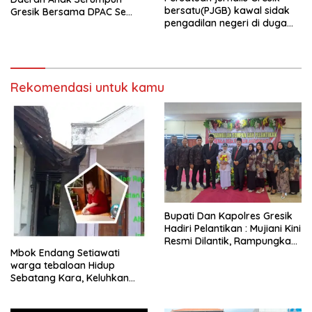
bersatu(PJGB) kawal sidak
Gresik Bersama DPAC Se
pengadilan negeri di duga
Gresik Gelar Aksi Sosial,
bank Panin gelapkan SHM
Bagikan 700 Bungkus Takjil
atas nama Molyo Cipto amin
di GOR Gelora Joko
Samudro
Rekomendasi untuk kamu
​Bupati Dan Kapolres Gresik
Hadiri Pelantikan : Mujiani Kini
Resmi Dilantik, Rampungkan
Mbok Endang Setiawati
Proyek Pelebaran Jalan!
warga tebaloan Hidup
Sebatang Kara, Keluhkan
Tak Pernah Tersentuh
Bantuan Pemerintah