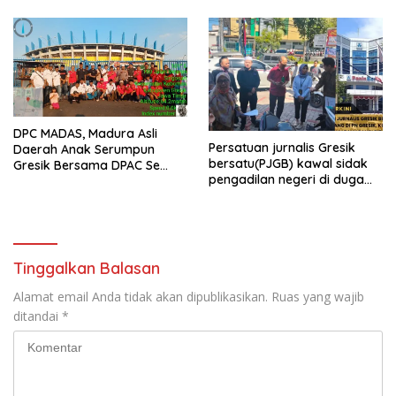
Hari Raya Idul Fitri 1447 H –
2026 M
DPC MADAS, Madura Asli
Persatuan jurnalis Gresik
Daerah Anak Serumpun
bersatu(PJGB) kawal sidak
Gresik Bersama DPAC Se
pengadilan negeri di duga
Gresik Gelar Aksi Sosial,
bank Panin gelapkan SHM
Bagikan 700 Bungkus Takjil
atas nama Molyo Cipto amin
di GOR Gelora Joko
Samudro
Tinggalkan Balasan
Alamat email Anda tidak akan dipublikasikan.
Ruas yang wajib
ditandai
*