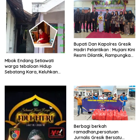
​Bupati Dan Kapolres Gresik
Hadiri Pelantikan : Mujiani Kini
Resmi Dilantik, Rampungkan
Mbok Endang Setiawati
Proyek Pelebaran Jalan!
warga tebaloan Hidup
Sebatang Kara, Keluhkan
Tak Pernah Tersentuh
Bantuan Pemerintah
kabupaten gresik
Berbagi berkah
ramadhan,persatuan
Jurnalis Gresik Bersatu