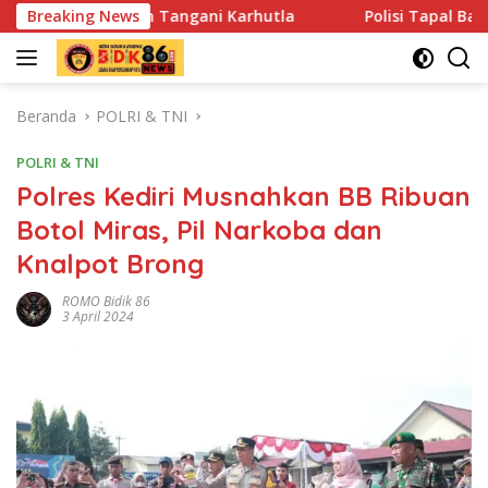
Langsung
 Tangani Karhutla
Breaking News
Polisi Tapal Batas dan Pedalaman Ho
ke
konten
Beranda
POLRI & TNI
POLRI & TNI
Polres Kediri Musnahkan BB Ribuan
Botol Miras, Pil Narkoba dan
Knalpot Brong
ROMO Bidik 86
3 April 2024