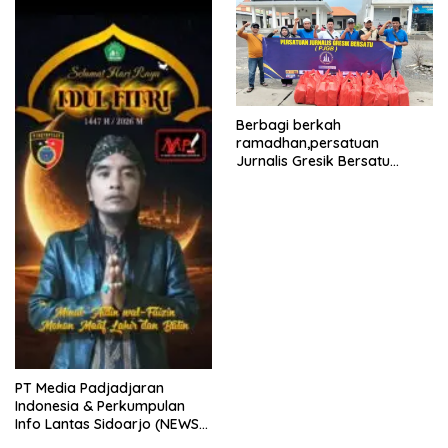
kabupaten gresik
Berbagi berkah
ramadhan,persatuan
Jurnalis Gresik Bersatu
(PJGB), Berbagi Takjil yang
ke dua kali, sebanyak 300
bungkus
PT Media Padjadjaran
Indonesia & Perkumpulan
Info Lantas Sidoarjo (NEWS
ILS) Mengucapkan Selamat