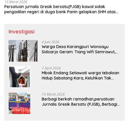
13 Maret 2026
Persatuan jurnalis Gresik bersatu(PJGB) kawal sidak
pengadilan negeri di duga bank Panin gelapkan SHM atas
nama Molyo Cipto amin
Investigasi
4 Juni 2026
Warga Desa Karangpuri Wonoayu
Sidoarjo Geram: Tiang Wifi Semrawut,
Diduga Dipasang Sembarangan di
Pekarangan Tanpa Ijin Pemilik Tanah
7 April 2026
Mbok Endang Setiawati warga tebaloan
Hidup Sebatang Kara, Keluhkan Tak
Pernah Tersentuh Bantuan Pemerintah
kabupaten gresik
15 Maret 2026
Berbagi berkah ramadhan,persatuan
Jurnalis Gresik Bersatu (PJGB), Berbagi
Takjil yang ke dua kali, sebanyak 300
bungkus