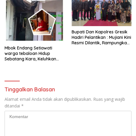
​Bupati Dan Kapolres Gresik
Hadiri Pelantikan : Mujiani Kini
Resmi Dilantik, Rampungkan
Mbok Endang Setiawati
Proyek Pelebaran Jalan!
warga tebaloan Hidup
Sebatang Kara, Keluhkan
Tak Pernah Tersentuh
Bantuan Pemerintah
kabupaten gresik
Tinggalkan Balasan
Alamat email Anda tidak akan dipublikasikan.
Ruas yang wajib
ditandai
*