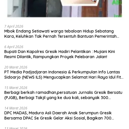
7 April 2026
Mbok Endang Setiawati warga tebaloan Hidup Sebatang
Kara, Keluhkan Tak Pernah Tersentuh Bantuan Pemerintah
kabupaten gresik
6 April 2026
​Bupati Dan Kapolres Gresik Hadiri Pelantikan : Mujiani Kini
Resmi Dilantik, Rampungkan Proyek Pelebaran Jalan!
20 Maret 2026
PT Media Padjadjaran Indonesia & Perkumpulan Info Lantas
Sidoarjo (NEWS ILS) Mengucapkan Selamat Hari Raya Idul Fitri
1447 H – 2026 M
15 Maret 2026
Berbagi berkah ramadhan,persatuan Jurnalis Gresik Bersatu
(PJGB), Berbagi Takjil yang ke dua kali, sebanyak 300
bungkus
14 Maret 2026
DPC MADAS, Madura Asli Daerah Anak Serumpun Gresik
Bersama DPAC Se Gresik Gelar Aksi Sosial, Bagikan 700
Bungkus Takjil di GOR Gelora Joko Samudro
13 Maret 2026