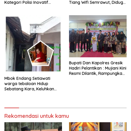
Kategori Polisi Inovatif
Tiang Wifi Semrawut, Diduga
Berkat Inovasi Digitalisasi
Dipasang Sembarangan di
Data Kriminal Misi PBB
Pekarangan Tanpa Ijin
Pemilik Tanah
​Bupati Dan Kapolres Gresik
Hadiri Pelantikan : Mujiani Kini
Resmi Dilantik, Rampungkan
Mbok Endang Setiawati
Proyek Pelebaran Jalan!
warga tebaloan Hidup
Sebatang Kara, Keluhkan
Tak Pernah Tersentuh
Bantuan Pemerintah
kabupaten gresik
Rekomendasi untuk kamu