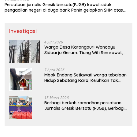
Persatuan jurnalis Gresik bersatu(PJGB) kawal sidak
pengadilan negeri di duga bank Panin gelapkan SHM atas
nama Molyo Cipto amin
Investigasi
4 Juni 2026
Warga Desa Karangpuri Wonoayu
Sidoarjo Geram: Tiang Wifi Semrawut,
Diduga Dipasang Sembarangan di
Pekarangan Tanpa Ijin Pemilik Tanah
7 April 2026
Mbok Endang Setiawati warga tebaloan
Hidup Sebatang Kara, Keluhkan Tak
Pernah Tersentuh Bantuan Pemerintah
kabupaten gresik
15 Maret 2026
Berbagi berkah ramadhan,persatuan
Jurnalis Gresik Bersatu (PJGB), Berbagi
Takjil yang ke dua kali, sebanyak 300
bungkus