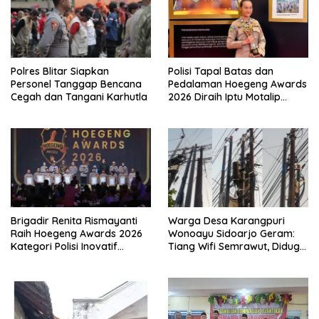
Polres Blitar Siapkan
Polisi Tapal Batas dan
Personel Tanggap Bencana
Pedalaman Hoegeng Awards
Cegah dan Tangani Karhutla
2026 Diraih Iptu Motalip
Litiloly, Bukti Pengabdian
Humanis di Nduga
Brigadir Renita Rismayanti
Warga Desa Karangpuri
Raih Hoegeng Awards 2026
Wonoayu Sidoarjo Geram:
Kategori Polisi Inovatif
Tiang Wifi Semrawut, Diduga
Berkat Inovasi Digitalisasi
Dipasang Sembarangan di
Data Kriminal Misi PBB
Pekarangan Tanpa Ijin
Pemilik Tanah