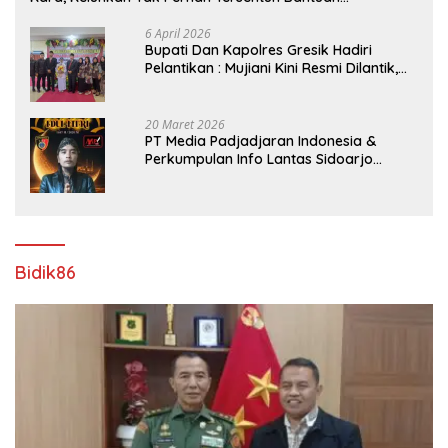
Pemerintah kabupaten gresik
6 April 2026
​Bupati Dan Kapolres Gresik Hadiri
Pelantikan : Mujiani Kini Resmi Dilantik,
Rampungkan Proyek Pelebaran Jalan!
20 Maret 2026
PT Media Padjadjaran Indonesia &
Perkumpulan Info Lantas Sidoarjo
(NEWS ILS) Mengucapkan Selamat Hari
Raya Idul Fitri 1447 H – 2026 M
Bidik86