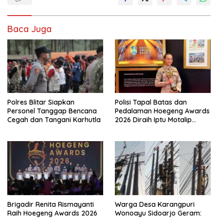
Baca Juga
Polres Blitar Siapkan
Polisi Tapal Batas dan
Personel Tanggap Bencana
Pedalaman Hoegeng Awards
Cegah dan Tangani Karhutla
2026 Diraih Iptu Motalip
Litiloly, Bukti Pengabdian
Humanis di Nduga
Brigadir Renita Rismayanti
Warga Desa Karangpuri
Raih Hoegeng Awards 2026
Wonoayu Sidoarjo Geram: