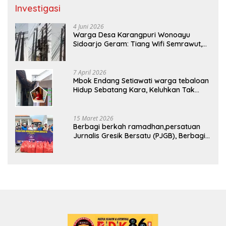
Investigasi
4 Juni 2026
Warga Desa Karangpuri Wonoayu
Sidoarjo Geram: Tiang Wifi Semrawut,
Diduga Dipasang Sembarangan di
Pekarangan Tanpa Ijin Pemilik Tanah
7 April 2026
Mbok Endang Setiawati warga tebaloan
Hidup Sebatang Kara, Keluhkan Tak
Pernah Tersentuh Bantuan Pemerintah
kabupaten gresik
15 Maret 2026
Berbagi berkah ramadhan,persatuan
Jurnalis Gresik Bersatu (PJGB), Berbagi
Takjil yang ke dua kali, sebanyak 300
bungkus