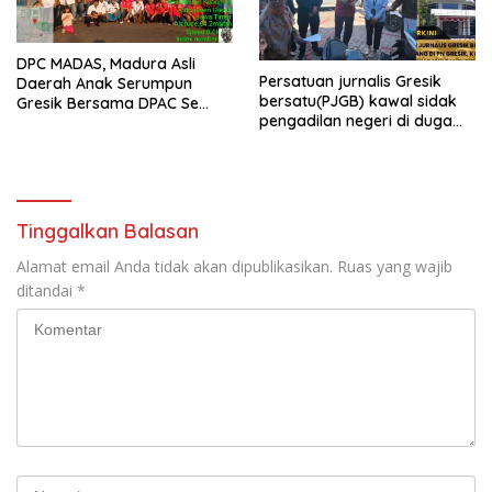
DPC MADAS, Madura Asli
Persatuan jurnalis Gresik
Daerah Anak Serumpun
bersatu(PJGB) kawal sidak
Gresik Bersama DPAC Se
pengadilan negeri di duga
Gresik Gelar Aksi Sosial,
bank Panin gelapkan SHM
Bagikan 700 Bungkus Takjil
atas nama Molyo Cipto amin
di GOR Gelora Joko
Samudro
Tinggalkan Balasan
Alamat email Anda tidak akan dipublikasikan.
Ruas yang wajib
ditandai
*