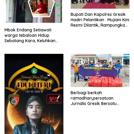
​Bupati Dan Kapolres Gresik
Hadiri Pelantikan : Mujiani Kini
Resmi Dilantik, Rampungkan
Mbok Endang Setiawati
Proyek Pelebaran Jalan!
warga tebaloan Hidup
Sebatang Kara, Keluhkan
Tak Pernah Tersentuh
Bantuan Pemerintah
kabupaten gresik
Berbagi berkah
ramadhan,persatuan
Jurnalis Gresik Bersatu
(PJGB), Berbagi Takjil yang
ke dua kali, sebanyak 300
bungkus