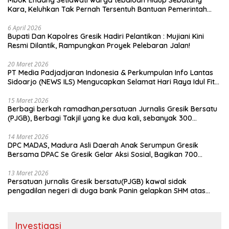
Mbok Endang Setiawati warga tebaloan Hidup Sebatang
Kara, Keluhkan Tak Pernah Tersentuh Bantuan Pemerintah
kabupaten gresik
6 April 2026
​Bupati Dan Kapolres Gresik Hadiri Pelantikan : Mujiani Kini
Resmi Dilantik, Rampungkan Proyek Pelebaran Jalan!
20 Maret 2026
PT Media Padjadjaran Indonesia & Perkumpulan Info Lantas
Sidoarjo (NEWS ILS) Mengucapkan Selamat Hari Raya Idul Fitri
1447 H – 2026 M
15 Maret 2026
Berbagi berkah ramadhan,persatuan Jurnalis Gresik Bersatu
(PJGB), Berbagi Takjil yang ke dua kali, sebanyak 300
bungkus
14 Maret 2026
DPC MADAS, Madura Asli Daerah Anak Serumpun Gresik
Bersama DPAC Se Gresik Gelar Aksi Sosial, Bagikan 700
Bungkus Takjil di GOR Gelora Joko Samudro
13 Maret 2026
Persatuan jurnalis Gresik bersatu(PJGB) kawal sidak
pengadilan negeri di duga bank Panin gelapkan SHM atas
nama Molyo Cipto amin
Investigasi