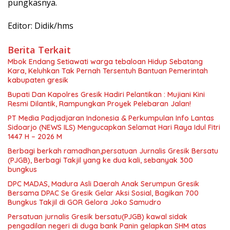
pungkasnya.
Editor: Didik/hms
Berita Terkait
Mbok Endang Setiawati warga tebaloan Hidup Sebatang
Kara, Keluhkan Tak Pernah Tersentuh Bantuan Pemerintah
kabupaten gresik
​Bupati Dan Kapolres Gresik Hadiri Pelantikan : Mujiani Kini
Resmi Dilantik, Rampungkan Proyek Pelebaran Jalan!
PT Media Padjadjaran Indonesia & Perkumpulan Info Lantas
Sidoarjo (NEWS ILS) Mengucapkan Selamat Hari Raya Idul Fitri
1447 H – 2026 M
Berbagi berkah ramadhan,persatuan Jurnalis Gresik Bersatu
(PJGB), Berbagi Takjil yang ke dua kali, sebanyak 300
bungkus
DPC MADAS, Madura Asli Daerah Anak Serumpun Gresik
Bersama DPAC Se Gresik Gelar Aksi Sosial, Bagikan 700
Bungkus Takjil di GOR Gelora Joko Samudro
Persatuan jurnalis Gresik bersatu(PJGB) kawal sidak
pengadilan negeri di duga bank Panin gelapkan SHM atas