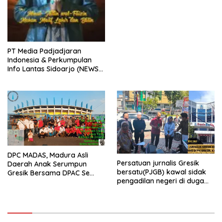
PT Media Padjadjaran
Indonesia & Perkumpulan
Info Lantas Sidoarjo (NEWS
ILS) Mengucapkan Selamat
Hari Raya Idul Fitri 1447 H –
2026 M
DPC MADAS, Madura Asli
Persatuan jurnalis Gresik
Daerah Anak Serumpun
bersatu(PJGB) kawal sidak
Gresik Bersama DPAC Se
pengadilan negeri di duga
Gresik Gelar Aksi Sosial,
bank Panin gelapkan SHM
Bagikan 700 Bungkus Takjil
atas nama Molyo Cipto amin
di GOR Gelora Joko
Samudro