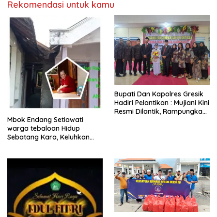
Rekomendasi untuk kamu
​Bupati Dan Kapolres Gresik
Hadiri Pelantikan : Mujiani Kini
Resmi Dilantik, Rampungkan
Mbok Endang Setiawati
Proyek Pelebaran Jalan!
warga tebaloan Hidup
Sebatang Kara, Keluhkan
Tak Pernah Tersentuh
Bantuan Pemerintah
kabupaten gresik