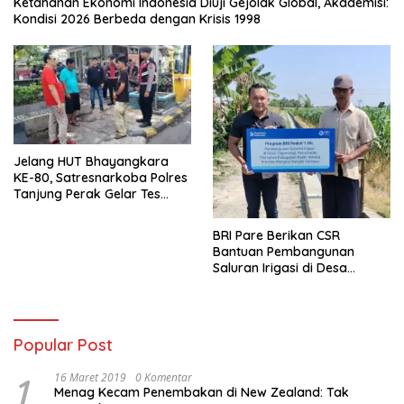
Ketahanan Ekonomi Indonesia Diuji Gejolak Global, Akademisi:
Kondisi 2026 Berbeda dengan Krisis 1998
Jelang HUT Bhayangkara
KE-80, Satresnarkoba Polres
Tanjung Perak Gelar Tes
Urine Sopir Truck Antisipasi
Narkoba
BRI Pare Berikan CSR
Bantuan Pembangunan
Saluran Irigasi di Desa
Tegowangi Kediri
Popular Post
1
16 Maret 2019
0 Komentar
Menag Kecam Penembakan di New Zealand: Tak