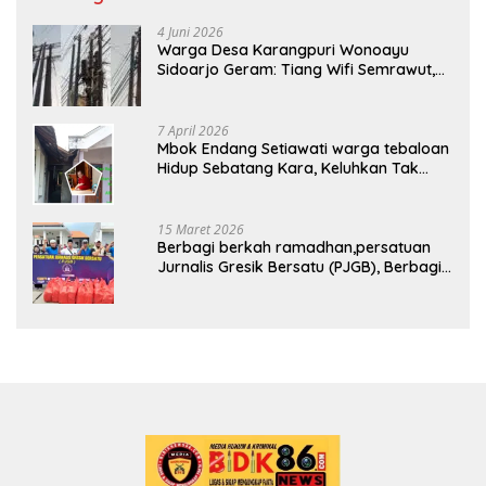
4 Juni 2026
Warga Desa Karangpuri Wonoayu
Sidoarjo Geram: Tiang Wifi Semrawut,
Diduga Dipasang Sembarangan di
Pekarangan Tanpa Ijin Pemilik Tanah
7 April 2026
Mbok Endang Setiawati warga tebaloan
Hidup Sebatang Kara, Keluhkan Tak
Pernah Tersentuh Bantuan Pemerintah
kabupaten gresik
15 Maret 2026
Berbagi berkah ramadhan,persatuan
Jurnalis Gresik Bersatu (PJGB), Berbagi
Takjil yang ke dua kali, sebanyak 300
bungkus