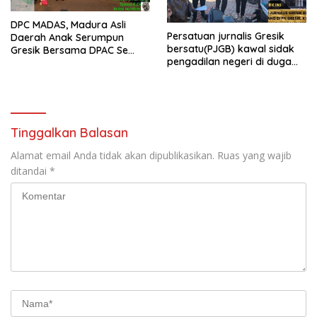
DPC MADAS, Madura Asli
Persatuan jurnalis Gresik
Daerah Anak Serumpun
bersatu(PJGB) kawal sidak
Gresik Bersama DPAC Se
pengadilan negeri di duga
Gresik Gelar Aksi Sosial,
bank Panin gelapkan SHM
Bagikan 700 Bungkus Takjil
atas nama Molyo Cipto amin
di GOR Gelora Joko
Samudro
Tinggalkan Balasan
Alamat email Anda tidak akan dipublikasikan.
Ruas yang wajib
ditandai
*