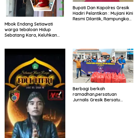
​Bupati Dan Kapolres Gresik
Hadiri Pelantikan : Mujiani Kini
Resmi Dilantik, Rampungkan
Mbok Endang Setiawati
Proyek Pelebaran Jalan!
warga tebaloan Hidup
Sebatang Kara, Keluhkan
Tak Pernah Tersentuh
Bantuan Pemerintah
kabupaten gresik
Berbagi berkah
ramadhan,persatuan
Jurnalis Gresik Bersatu
(PJGB), Berbagi Takjil yang
ke dua kali, sebanyak 300
bungkus