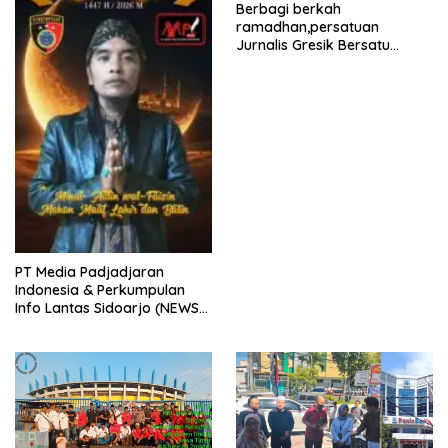
Berbagi berkah
ramadhan,persatuan
Jurnalis Gresik Bersatu
(PJGB), Berbagi Takjil yang
ke dua kali, sebanyak 300
bungkus
PT Media Padjadjaran
Indonesia & Perkumpulan
Info Lantas Sidoarjo (NEWS
ILS) Mengucapkan Selamat
Hari Raya Idul Fitri 1447 H –
2026 M