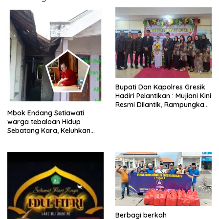
​Bupati Dan Kapolres Gresik
Hadiri Pelantikan : Mujiani Kini
Resmi Dilantik, Rampungkan
Mbok Endang Setiawati
Proyek Pelebaran Jalan!
warga tebaloan Hidup
Sebatang Kara, Keluhkan
Tak Pernah Tersentuh
Bantuan Pemerintah
kabupaten gresik
Berbagi berkah