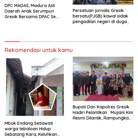
DPC MADAS, Madura Asli
Persatuan jurnalis Gresik
Daerah Anak Serumpun
bersatu(PJGB) kawal sidak
Gresik Bersama DPAC Se
pengadilan negeri di duga
Gresik Gelar Aksi Sosial,
bank Panin gelapkan SHM
Bagikan 700 Bungkus Takjil
atas nama Molyo Cipto amin
di GOR Gelora Joko
Samudro
Rekomendasi untuk kamu
​Bupati Dan Kapolres Gresik
Hadiri Pelantikan : Mujiani Kini
Resmi Dilantik, Rampungkan
Mbok Endang Setiawati
Proyek Pelebaran Jalan!
warga tebaloan Hidup
Sebatang Kara, Keluhkan