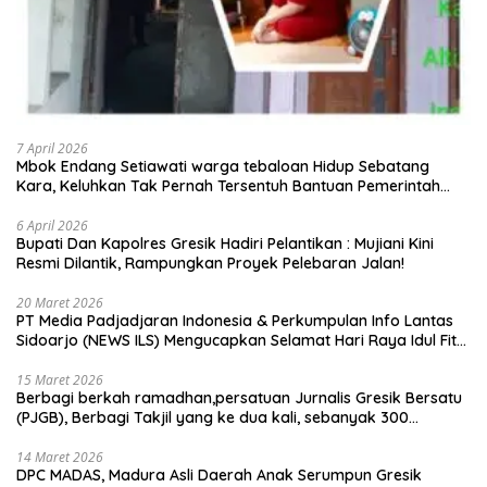
7 April 2026
Mbok Endang Setiawati warga tebaloan Hidup Sebatang
Kara, Keluhkan Tak Pernah Tersentuh Bantuan Pemerintah
kabupaten gresik
6 April 2026
​Bupati Dan Kapolres Gresik Hadiri Pelantikan : Mujiani Kini
Resmi Dilantik, Rampungkan Proyek Pelebaran Jalan!
20 Maret 2026
PT Media Padjadjaran Indonesia & Perkumpulan Info Lantas
Sidoarjo (NEWS ILS) Mengucapkan Selamat Hari Raya Idul Fitri
1447 H – 2026 M
15 Maret 2026
Berbagi berkah ramadhan,persatuan Jurnalis Gresik Bersatu
(PJGB), Berbagi Takjil yang ke dua kali, sebanyak 300
bungkus
14 Maret 2026
DPC MADAS, Madura Asli Daerah Anak Serumpun Gresik