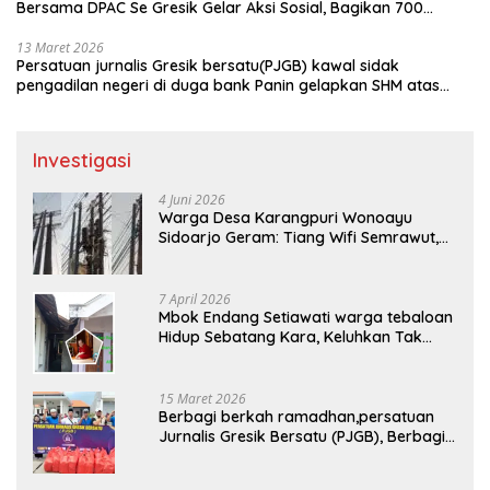
Bersama DPAC Se Gresik Gelar Aksi Sosial, Bagikan 700
Bungkus Takjil di GOR Gelora Joko Samudro
13 Maret 2026
Persatuan jurnalis Gresik bersatu(PJGB) kawal sidak
pengadilan negeri di duga bank Panin gelapkan SHM atas
nama Molyo Cipto amin
Investigasi
4 Juni 2026
Warga Desa Karangpuri Wonoayu
Sidoarjo Geram: Tiang Wifi Semrawut,
Diduga Dipasang Sembarangan di
Pekarangan Tanpa Ijin Pemilik Tanah
7 April 2026
Mbok Endang Setiawati warga tebaloan
Hidup Sebatang Kara, Keluhkan Tak
Pernah Tersentuh Bantuan Pemerintah
kabupaten gresik
15 Maret 2026
Berbagi berkah ramadhan,persatuan
Jurnalis Gresik Bersatu (PJGB), Berbagi
Takjil yang ke dua kali, sebanyak 300
bungkus