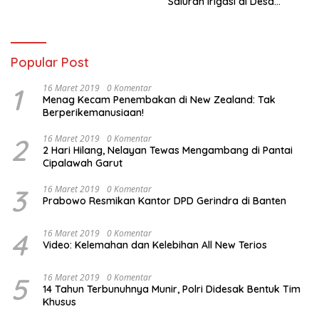
Saluran Irigasi di Desa
Tegowangi Kediri
Popular Post
1
16 Maret 2019
0 Komentar
Menag Kecam Penembakan di New Zealand: Tak
Berperikemanusiaan!
2
16 Maret 2019
0 Komentar
2 Hari Hilang, Nelayan Tewas Mengambang di Pantai
Cipalawah Garut
3
16 Maret 2019
0 Komentar
Prabowo Resmikan Kantor DPD Gerindra di Banten
4
16 Maret 2019
0 Komentar
Video: Kelemahan dan Kelebihan All New Terios
5
16 Maret 2019
0 Komentar
14 Tahun Terbunuhnya Munir, Polri Didesak Bentuk Tim
Khusus