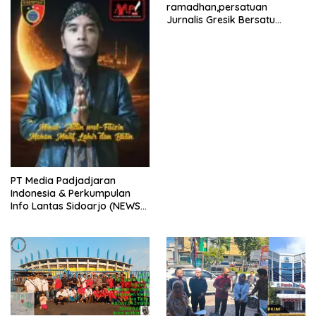
ramadhan,persatuan
Jurnalis Gresik Bersatu
(PJGB), Berbagi Takjil yang
ke dua kali, sebanyak 300
bungkus
PT Media Padjadjaran
Indonesia & Perkumpulan
Info Lantas Sidoarjo (NEWS
ILS) Mengucapkan Selamat
Hari Raya Idul Fitri 1447 H –
2026 M