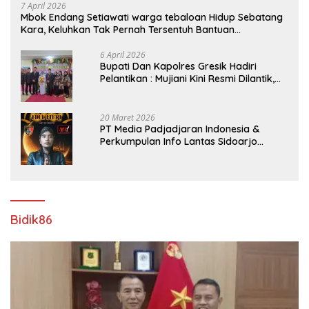
7 April 2026
Mbok Endang Setiawati warga tebaloan Hidup Sebatang
Kara, Keluhkan Tak Pernah Tersentuh Bantuan
Pemerintah kabupaten gresik
6 April 2026
​Bupati Dan Kapolres Gresik Hadiri
Pelantikan : Mujiani Kini Resmi Dilantik,
Rampungkan Proyek Pelebaran Jalan!
20 Maret 2026
PT Media Padjadjaran Indonesia &
Perkumpulan Info Lantas Sidoarjo
(NEWS ILS) Mengucapkan Selamat Hari
Raya Idul Fitri 1447 H – 2026 M
Bidik86