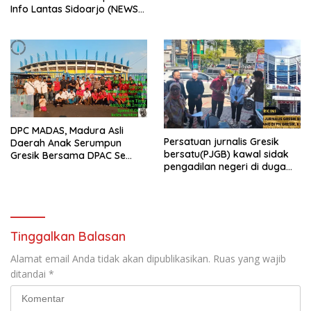
Info Lantas Sidoarjo (NEWS
ILS) Mengucapkan Selamat
Hari Raya Idul Fitri 1447 H –
2026 M
DPC MADAS, Madura Asli
Persatuan jurnalis Gresik
Daerah Anak Serumpun
bersatu(PJGB) kawal sidak
Gresik Bersama DPAC Se
pengadilan negeri di duga
Gresik Gelar Aksi Sosial,
bank Panin gelapkan SHM
Bagikan 700 Bungkus Takjil
atas nama Molyo Cipto amin
di GOR Gelora Joko
Samudro
Tinggalkan Balasan
Alamat email Anda tidak akan dipublikasikan.
Ruas yang wajib
ditandai
*