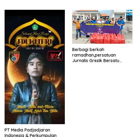
Tak Pernah Tersentuh
Bantuan Pemerintah
kabupaten gresik
Berbagi berkah
ramadhan,persatuan
Jurnalis Gresik Bersatu
(PJGB), Berbagi Takjil yang
ke dua kali, sebanyak 300
bungkus
PT Media Padjadjaran
Indonesia & Perkumpulan