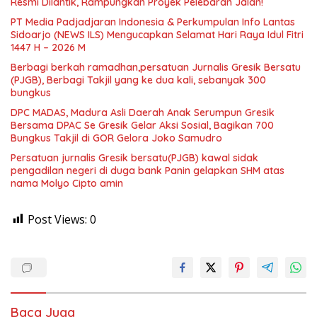
Resmi Dilantik, Rampungkan Proyek Pelebaran Jalan!
PT Media Padjadjaran Indonesia & Perkumpulan Info Lantas
Sidoarjo (NEWS ILS) Mengucapkan Selamat Hari Raya Idul Fitri
1447 H – 2026 M
Berbagi berkah ramadhan,persatuan Jurnalis Gresik Bersatu
(PJGB), Berbagi Takjil yang ke dua kali, sebanyak 300
bungkus
DPC MADAS, Madura Asli Daerah Anak Serumpun Gresik
Bersama DPAC Se Gresik Gelar Aksi Sosial, Bagikan 700
Bungkus Takjil di GOR Gelora Joko Samudro
Persatuan jurnalis Gresik bersatu(PJGB) kawal sidak
pengadilan negeri di duga bank Panin gelapkan SHM atas
nama Molyo Cipto amin
Post Views:
0
Baca Juga