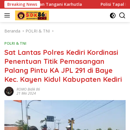
Langsung
n Tangani Karhutla
Breaking News
Polisi Tapal Batas dan Pedalaman H
ke
konten
Beranda
POLRI & TNI
POLRI & TNI
Sat Lantas Polres Kediri Kordinasi
Penentuan Titik Pemasangan
Palang Pintu KA JPL 291 di Baye
Kec. Kayen Kidul Kabupaten Kediri
ROMO Bidik 86
21 Mei 2024