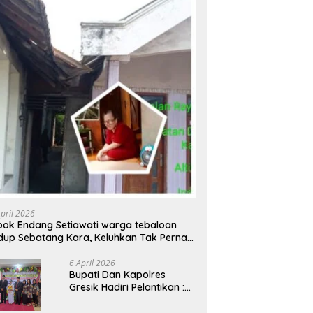
April 2026
ok Endang Setiawati warga tebaloan
dup Sebatang Kara, Keluhkan Tak Pernah
rsentuh Bantuan Pemerintah kabupaten
esik
6 April 2026
​Bupati Dan Kapolres
Gresik Hadiri Pelantikan :
Mujiani Kini Resmi Dilantik,
Rampungkan Proyek