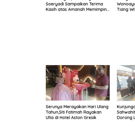
Soeryadi Sampaikan Terima
Wonoayu
Kasih atas Amanah Memimpin
Tiang Wi
Dipasan
Pekarang
Tanah
Kunjunga
Serunya Merayakan Hari Ulang
Sahwahit
Tahun,Siti Fatimah Rayakan
Dorong L
Ulta di Hotel Aston Gresik
Sosial B