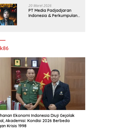
Pelebaran Jalan!
20 Maret 2026
PT Media Padjadjaran
Indonesia & Perkumpulan
Info Lantas Sidoarjo
(NEWS ILS) Mengucapkan
Selamat Hari Raya Idul Fitri
1447 H – 2026 M
ik86
hanan Ekonomi Indonesia Diuji Gejolak
al, Akademisi: Kondisi 2026 Berbeda
an Krisis 1998