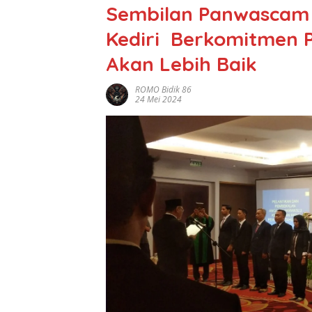
Sembilan Panwascam D
Kediri Berkomitmen P
Akan Lebih Baik
ROMO Bidik 86
24 Mei 2024