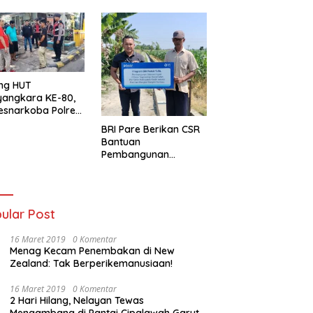
ng HUT
yangkara KE-80,
esnarkoba Polres
ung Perak Gelar
BRI Pare Berikan CSR
Urine Sopir Truck
Bantuan
sipasi Narkoba
Pembangunan
Saluran Irigasi di Desa
Tegowangi Kediri
ular Post
16 Maret 2019
0 Komentar
Menag Kecam Penembakan di New
Zealand: Tak Berperikemanusiaan!
16 Maret 2019
0 Komentar
2 Hari Hilang, Nelayan Tewas