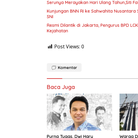
Serunya Merayakan Hari Ulang Tahun,Siti Fa
Kunjungan BNN RI ke Sahwahita Nusantara S
SNI
Resmi Dilantik di Jakarta, Pengurus BPD L
Kejahatan
Post Views:
0
Komentar
Baca Juga
Purna Tugas, Dwi Hary
Warga D