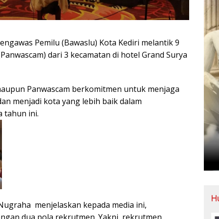
ngawas Pemilu (Bawaslu) Kota Kediri melantik 9
Panwascam) dari 3 kecamatan di hotel Grand Surya
lu maupun Panwascam berkomitmen untuk menjaga
dan menjadi kota yang lebih baik dalam
 tahun ini.
H
 Nugraha menjelaskan kepada media ini,
gan dua pola rekrutmen. Yakni, rekrutmen