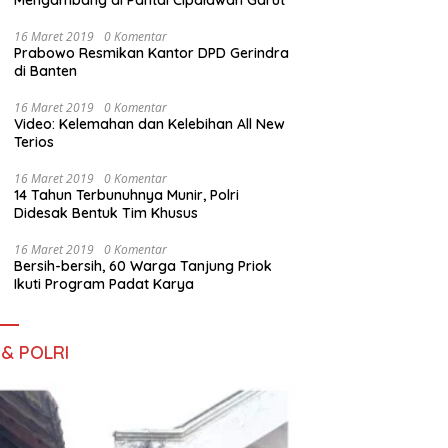
Mengambang di Pantai Cipalawah Garut
16 Maret 2019
0 Komentar
Prabowo Resmikan Kantor DPD Gerindra
di Banten
16 Maret 2019
0 Komentar
Video: Kelemahan dan Kelebihan All New
Terios
16 Maret 2019
0 Komentar
14 Tahun Terbunuhnya Munir, Polri
Didesak Bentuk Tim Khusus
16 Maret 2019
0 Komentar
Bersih-bersih, 60 Warga Tanjung Priok
Ikuti Program Padat Karya
 & POLRI