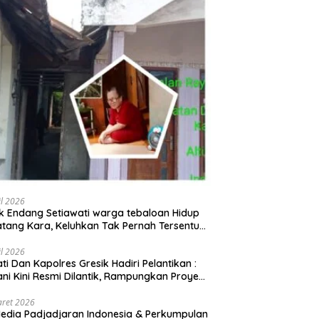
il 2026
 Endang Setiawati warga tebaloan Hidup
tang Kara, Keluhkan Tak Pernah Tersentuh
uan Pemerintah kabupaten gresik
il 2026
ati Dan Kapolres Gresik Hadiri Pelantikan :
ani Kini Resmi Dilantik, Rampungkan Proyek
baran Jalan!
aret 2026
edia Padjadjaran Indonesia & Perkumpulan