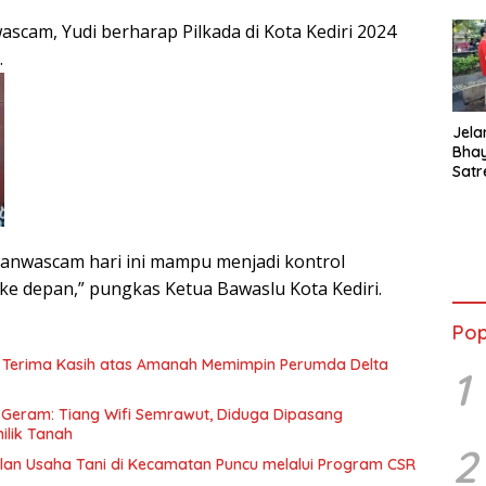
scam, Yudi berharap Pilkada di Kota Kediri 2024
.
Jela
Bha
Satr
Tanj
Tes 
Anti
anwascam hari ini mampu menjadi kontrol
e depan,” pungkas Ketua Bawaslu Kota Kediri.
Pop
n Terima Kasih atas Amanah Memimpin Perumda Delta
1
Geram: Tiang Wifi Semrawut, Diduga Dipasang
ilik Tanah
2
alan Usaha Tani di Kecamatan Puncu melalui Program CSR