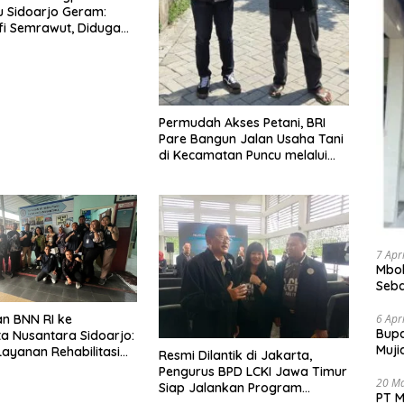
 Sidoarjo Geram:
fi Semrawut, Diduga
g Sembarangan di
an Tanpa Ijin Pemilik
Permudah Akses Petani, BRI
Pare Bangun Jalan Usaha Tani
di Kecamatan Puncu melalui
Program CSR
7 Apr
Mbok
Seba
Bant
6 Apr
n BNN RI ke
​Bup
a Nusantara Sidoarjo:
Muji
ayanan Rehabilitasi
Resmi Dilantik di Jakarta,
Pele
erstandar SNI
Pengurus BPD LCKI Jawa Timur
20 M
Siap Jalankan Program
PT M
Pencegahan Kejahatan