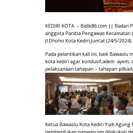
KEDIRI KOTA – Bidik86.com || Badan Pe
anggota Panitia Pengawas Kecamatan (
Jl.Dhoho Kota Kediri,Jum’at (24/5/2024).
Pada pelantikan kali ini, baik Bawas
kota kediri agar kondusif,adem ayem, 
pelaksanaan tahapan – tahapan pilkada
Ketua Bawaslu Kota Kediri Yudi Agung
pembentukan panwascam dilakukan den