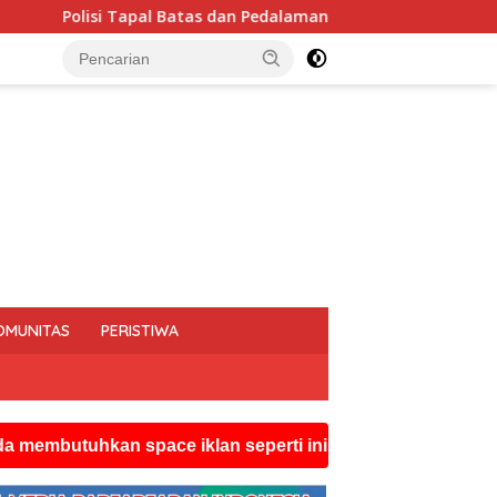
n Pedalaman Hoegeng Awards 2026 Diraih Iptu Motalip Litiloly,
OMUNITAS
PERISTIWA
kan space iklan seperti ini silahkan hubungi watsapp re