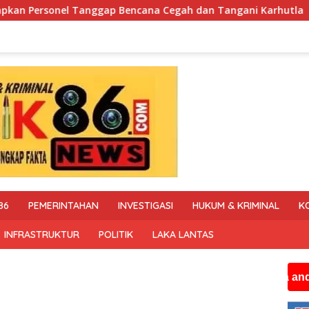
ana Cegah dan Tangani Karhutla
Polisi Tapal Batas da
86
PEMERINTAHAN
INVESTIGASI
HUKUM & KRIMINAL
K
INFRASTRUKTUR
POLITIK
LAKA LANTAS
Jika anda membutuh