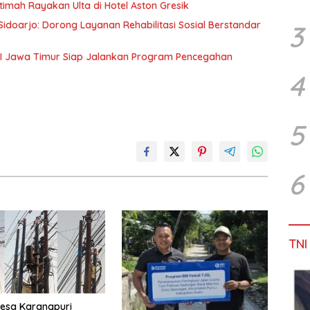
timah Rayakan Ulta di Hotel Aston Gresik
idoarjo: Dorong Layanan Rehabilitasi Sosial Berstandar
3
CKI Jawa Timur Siap Jalankan Program Pencegahan
4
5
6
TNI
esa Karangpuri