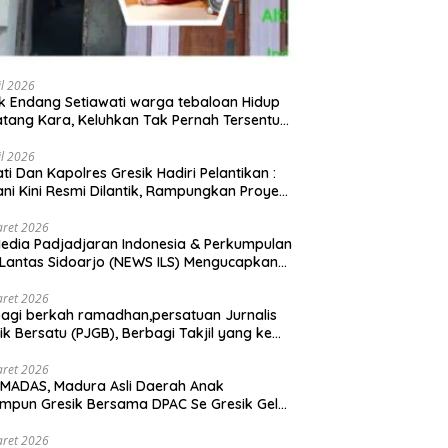
il 2026
 Endang Setiawati warga tebaloan Hidup
tang Kara, Keluhkan Tak Pernah Tersentuh
uan Pemerintah kabupaten gresik
il 2026
ati Dan Kapolres Gresik Hadiri Pelantikan :
ani Kini Resmi Dilantik, Rampungkan Proyek
baran Jalan!
aret 2026
edia Padjadjaran Indonesia & Perkumpulan
 Lantas Sidoarjo (NEWS ILS) Mengucapkan
mat Hari Raya Idul Fitri 1447 H – 2026 M
aret 2026
agi berkah ramadhan,persatuan Jurnalis
ik Bersatu (PJGB), Berbagi Takjil yang ke
kali, sebanyak 300 bungkus
aret 2026
MADAS, Madura Asli Daerah Anak
mpun Gresik Bersama DPAC Se Gresik Gelar
 Sosial, Bagikan 700 Bungkus Takjil di GOR
ora Joko Samudro
aret 2026