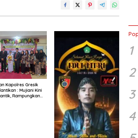
Anti
Pop
1
2
Dan Kapolres Gresik
3
lantikan : Mujiani Kini
lantik, Rampungkan
elebaran Jalan!
4
5