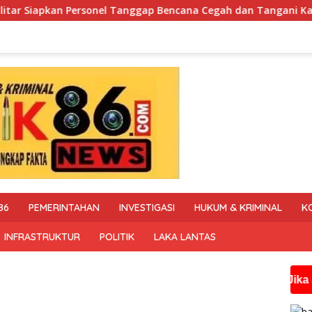
gap Bencana Cegah dan Tangani Karhutla
Polisi Tapal B
86
PEMERINTAHAN
INVESTIGASI
HUKUM & KRIMINAL
K
INFRASTRUKTUR
POLITIK
LAKA LANTAS
Jika anda membu