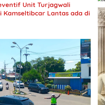
eventif Unit Turjagwali
ri Kamseltibcar Lantas ada di