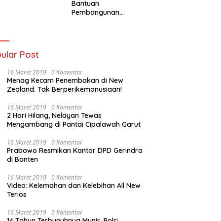
Bantuan
sipasi Narkoba
Pembangunan
Saluran Irigasi di Desa
Tegowangi Kediri
ular Post
16 Maret 2019
0 Komentar
Menag Kecam Penembakan di New
Zealand: Tak Berperikemanusiaan!
16 Maret 2019
0 Komentar
2 Hari Hilang, Nelayan Tewas
Mengambang di Pantai Cipalawah Garut
16 Maret 2019
0 Komentar
Prabowo Resmikan Kantor DPD Gerindra
di Banten
16 Maret 2019
0 Komentar
Video: Kelemahan dan Kelebihan All New
Terios
16 Maret 2019
0 Komentar
14 Tahun Terbunuhnya Munir, Polri