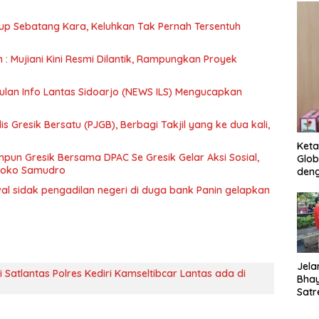
up Sebatang Kara, Keluhkan Tak Pernah Tersentuh
n : Mujiani Kini Resmi Dilantik, Rampungkan Proyek
ulan Info Lantas Sidoarjo (NEWS ILS) Mengucapkan
 Gresik Bersatu (PJGB), Berbagi Takjil yang ke dua kali,
Keta
un Gresik Bersama DPAC Se Gresik Gelar Aksi Sosial,
Glob
 Joko Samudro
deng
wal sidak pengadilan negeri di duga bank Panin gelapkan
Jela
i Satlantas Polres Kediri Kamseltibcar Lantas ada di
Bha
Satr
Tanj
Tes 