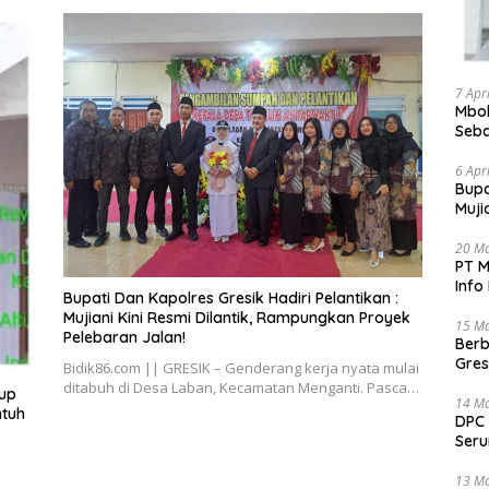
7 Apr
Mbok
Seba
Bant
6 Apr
​Bup
Muji
Pele
20 M
PT M
Info
​Bupati Dan Kapolres Gresik Hadiri Pelantikan :
Sela
Mujiani Kini Resmi Dilantik, Rampungkan Proyek
15 M
Pelebaran Jalan!
Berb
Gres
Bidik86.com || GRESIK – Genderang kerja nyata mulai
dua 
ditabuh di Desa Laban, Kecamatan Menganti. Pasca…
dup
14 M
ntuh
DPC 
Seru
Aksi
Gel
13 M