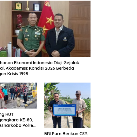
hanan Ekonomi Indonesia Diuji Gejolak
al, Akademisi: Kondisi 2026 Berbeda
an Krisis 1998
ng HUT
yangkara KE-80,
esnarkoba Polres
ung Perak Gelar
BRI Pare Berikan CSR
Urine Sopir Truck