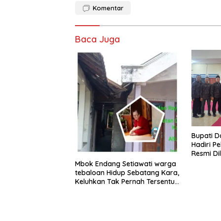
Komentar
Baca Juga
​Bupati 
Hadiri Pe
Resmi Di
Proyek P
Mbok Endang Setiawati warga
tebaloan Hidup Sebatang Kara,
Keluhkan Tak Pernah Tersentuh
Bantuan Pemerintah
kabupaten gresik