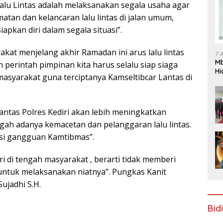
Lalu Lintas adalah melaksanakan segala usaha agar
atan dan kelancaran lalu lintas di jalan umum,
apkan diri dalam segala situasi”.
akat menjelang akhir Ramadan ini arus lalu lintas
7 
Mb
perintah pimpinan kita harus selalu siap siaga
Hi
syarakat guna terciptanya Kamseltibcar Lantas di
Te
gr
tlantas Polres Kediri akan lebih meningkatkan
egah adanya kemacetan dan pelanggaran lalu lintas.
pasi gangguan Kamtibmas”.
 di tengah masyarakat , berarti tidak memberi
ntuk melaksanakan niatnya”. Pungkas Kanit
Sujadhi S.H.
Bid