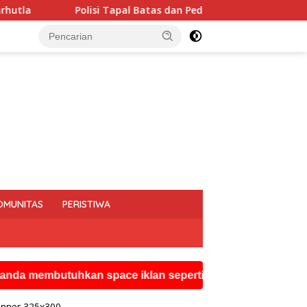
atas dan Pedalaman Hoegeng Awards 2026 Diraih Iptu Motalip Li
OMUNITAS
PERISTIWA
tuhkan space iklan seperti ini silahkan hubungi watsapp