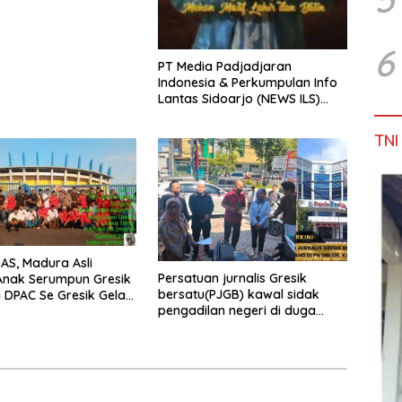
6
PT Media Padjadjaran
Indonesia & Perkumpulan Info
Lantas Sidoarjo (NEWS ILS)
Mengucapkan Selamat Hari
Raya Idul Fitri 1447 H – 2026 M
TNI
S, Madura Asli
Persatuan jurnalis Gresik
Anak Serumpun Gresik
bersatu(PJGB) kawal sidak
DPAC Se Gresik Gelar
pengadilan negeri di duga
ial, Bagikan 700
bank Panin gelapkan SHM atas
Takjil di GOR Gelora
nama Molyo Cipto amin
mudro