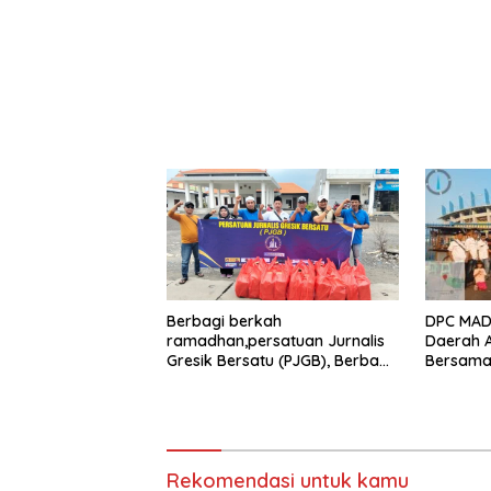
Berbagi berkah
DPC MADA
ramadhan,persatuan Jurnalis
Daerah 
Gresik Bersatu (PJGB), Berbagi
Bersama 
Takjil yang ke dua kali,
Aksi Sos
sebanyak 300 bungkus
Bungkus 
Joko Sa
Rekomendasi untuk kamu