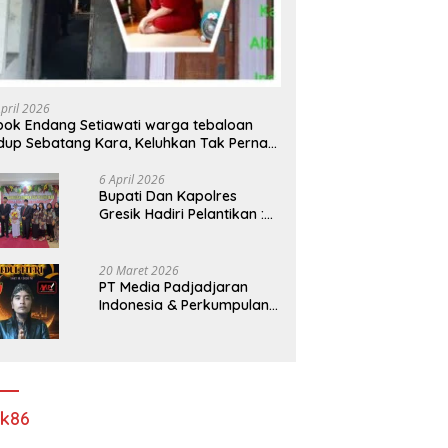
April 2026
ok Endang Setiawati warga tebaloan
dup Sebatang Kara, Keluhkan Tak Pernah
rsentuh Bantuan Pemerintah kabupaten
esik
6 April 2026
​Bupati Dan Kapolres
Gresik Hadiri Pelantikan :
Mujiani Kini Resmi Dilantik,
Rampungkan Proyek
Pelebaran Jalan!
20 Maret 2026
PT Media Padjadjaran
Indonesia & Perkumpulan
Info Lantas Sidoarjo
(NEWS ILS) Mengucapkan
Selamat Hari Raya Idul Fitri
1447 H – 2026 M
ik86