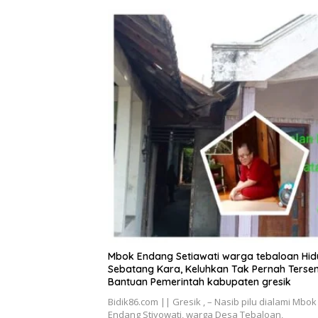
Mbok Endang Setiawati warga tebaloan Hi
Sebatang Kara, Keluhkan Tak Pernah Terse
Bantuan Pemerintah kabupaten gresik
Bidik86.com || Gresik , – Nasib pilu dialami Mbok
Endang Stiyowati, warga Desa Tebaloan,