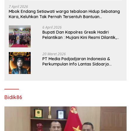
7 April 2026
Mbok Endang Setiawati warga tebaloan Hidup Sebatang
Kara, Keluhkan Tak Pernah Tersentuh Bantuan
Pemerintah kabupaten gresik
6 April 2026
​Bupati Dan Kapolres Gresik Hadiri
Pelantikan : Mujiani Kini Resmi Dilantik,
Rampungkan Proyek Pelebaran Jalan!
20 Maret 2026
PT Media Padjadjaran Indonesia &
Perkumpulan Info Lantas Sidoarjo
(NEWS ILS) Mengucapkan Selamat Hari
Raya Idul Fitri 1447 H – 2026 M
Bidik86