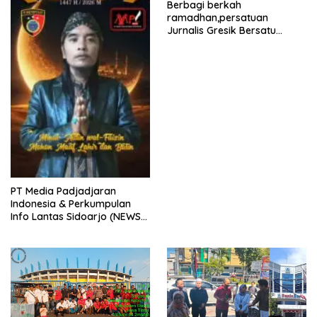
Berbagi berkah
ramadhan,persatuan
Jurnalis Gresik Bersatu
(PJGB), Berbagi Takjil yang
ke dua kali, sebanyak 300
bungkus
PT Media Padjadjaran
Indonesia & Perkumpulan
Info Lantas Sidoarjo (NEWS
ILS) Mengucapkan Selamat
Hari Raya Idul Fitri 1447 H –
2026 M