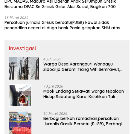
DPC MADAS, Madura Asli Daerah Anak Serumpun Gresik
Bersama DPAC Se Gresik Gelar Aksi Sosial, Bagikan 700
Bungkus Takjil di GOR Gelora Joko Samudro
13 Maret 2026
Persatuan jurnalis Gresik bersatu(PJGB) kawal sidak
pengadilan negeri di duga bank Panin gelapkan SHM atas
nama Molyo Cipto amin
Investigasi
4 Juni 2026
Warga Desa Karangpuri Wonoayu
Sidoarjo Geram: Tiang Wifi Semrawut,
Diduga Dipasang Sembarangan di
Pekarangan Tanpa Ijin Pemilik Tanah
7 April 2026
Mbok Endang Setiawati warga tebaloan
Hidup Sebatang Kara, Keluhkan Tak
Pernah Tersentuh Bantuan Pemerintah
kabupaten gresik
15 Maret 2026
Berbagi berkah ramadhan,persatuan
Jurnalis Gresik Bersatu (PJGB), Berbagi
Takjil yang ke dua kali, sebanyak 300