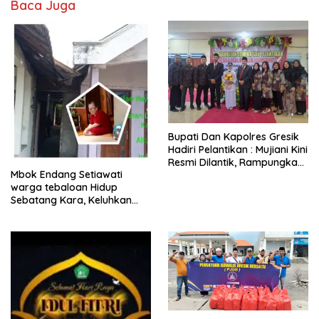
Baca Juga
​Bupati Dan Kapolres Gresik
Hadiri Pelantikan : Mujiani Kini
Resmi Dilantik, Rampungkan
Mbok Endang Setiawati
Proyek Pelebaran Jalan!
warga tebaloan Hidup
Sebatang Kara, Keluhkan
Tak Pernah Tersentuh
Bantuan Pemerintah
kabupaten gresik