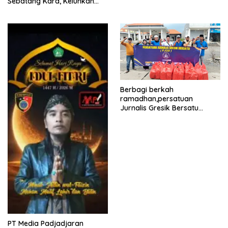
Sebatang Kara, Keluhkan
Tak Pernah Tersentuh
Bantuan Pemerintah
kabupaten gresik
Berbagi berkah
ramadhan,persatuan
Jurnalis Gresik Bersatu
(PJGB), Berbagi Takjil yang
ke dua kali, sebanyak 300
bungkus
PT Media Padjadjaran