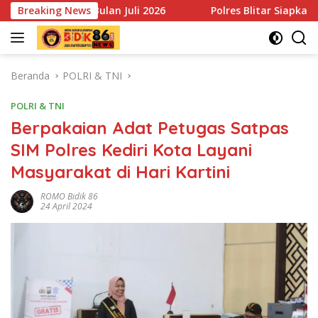
Langsung
n Juli 2026
Breaking News
Polres Blitar Siapkan Personel Tanggap B
ke
konten
Beranda
POLRI & TNI
POLRI & TNI
Berpakaian Adat Petugas Satpas
SIM Polres Kediri Kota Layani
Masyarakat di Hari Kartini
ROMO Bidik 86
24 April 2024