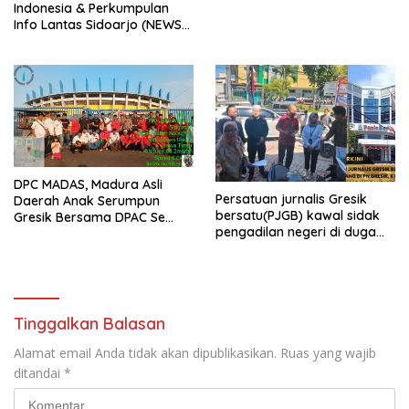
Indonesia & Perkumpulan
Info Lantas Sidoarjo (NEWS
ILS) Mengucapkan Selamat
Hari Raya Idul Fitri 1447 H –
2026 M
DPC MADAS, Madura Asli
Persatuan jurnalis Gresik
Daerah Anak Serumpun
bersatu(PJGB) kawal sidak
Gresik Bersama DPAC Se
pengadilan negeri di duga
Gresik Gelar Aksi Sosial,
bank Panin gelapkan SHM
Bagikan 700 Bungkus Takjil
atas nama Molyo Cipto amin
di GOR Gelora Joko
Samudro
Tinggalkan Balasan
Alamat email Anda tidak akan dipublikasikan.
Ruas yang wajib
ditandai
*