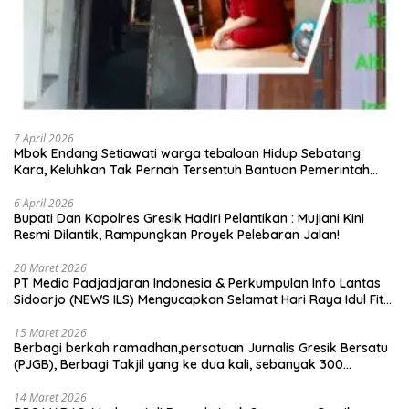
7 April 2026
Mbok Endang Setiawati warga tebaloan Hidup Sebatang
Kara, Keluhkan Tak Pernah Tersentuh Bantuan Pemerintah
kabupaten gresik
6 April 2026
​Bupati Dan Kapolres Gresik Hadiri Pelantikan : Mujiani Kini
Resmi Dilantik, Rampungkan Proyek Pelebaran Jalan!
20 Maret 2026
PT Media Padjadjaran Indonesia & Perkumpulan Info Lantas
Sidoarjo (NEWS ILS) Mengucapkan Selamat Hari Raya Idul Fitri
1447 H – 2026 M
15 Maret 2026
Berbagi berkah ramadhan,persatuan Jurnalis Gresik Bersatu
(PJGB), Berbagi Takjil yang ke dua kali, sebanyak 300
bungkus
14 Maret 2026