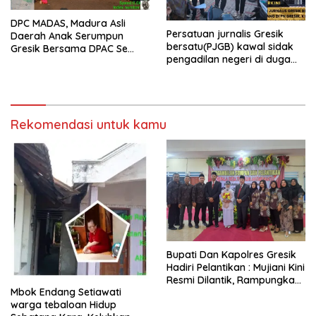
DPC MADAS, Madura Asli
Persatuan jurnalis Gresik
Daerah Anak Serumpun
bersatu(PJGB) kawal sidak
Gresik Bersama DPAC Se
pengadilan negeri di duga
Gresik Gelar Aksi Sosial,
bank Panin gelapkan SHM
Bagikan 700 Bungkus Takjil
atas nama Molyo Cipto amin
di GOR Gelora Joko
Samudro
Rekomendasi untuk kamu
​Bupati Dan Kapolres Gresik
Hadiri Pelantikan : Mujiani Kini
Resmi Dilantik, Rampungkan
Mbok Endang Setiawati
Proyek Pelebaran Jalan!
warga tebaloan Hidup