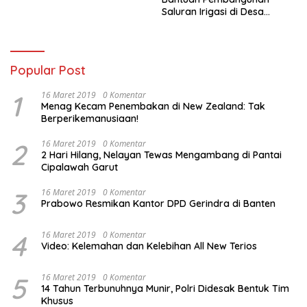
Saluran Irigasi di Desa
Tegowangi Kediri
Popular Post
1
16 Maret 2019
0 Komentar
Menag Kecam Penembakan di New Zealand: Tak
Berperikemanusiaan!
2
16 Maret 2019
0 Komentar
2 Hari Hilang, Nelayan Tewas Mengambang di Pantai
Cipalawah Garut
3
16 Maret 2019
0 Komentar
Prabowo Resmikan Kantor DPD Gerindra di Banten
4
16 Maret 2019
0 Komentar
Video: Kelemahan dan Kelebihan All New Terios
5
16 Maret 2019
0 Komentar
14 Tahun Terbunuhnya Munir, Polri Didesak Bentuk Tim
Khusus