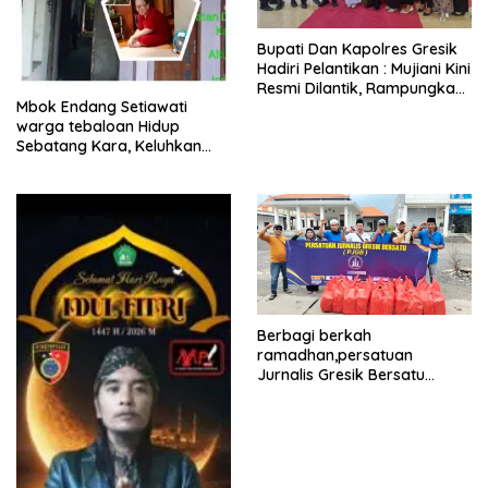
​Bupati Dan Kapolres Gresik
Hadiri Pelantikan : Mujiani Kini
Resmi Dilantik, Rampungkan
Mbok Endang Setiawati
Proyek Pelebaran Jalan!
warga tebaloan Hidup
Sebatang Kara, Keluhkan
Tak Pernah Tersentuh
Bantuan Pemerintah
kabupaten gresik
Berbagi berkah
ramadhan,persatuan
Jurnalis Gresik Bersatu
(PJGB), Berbagi Takjil yang
ke dua kali, sebanyak 300
bungkus