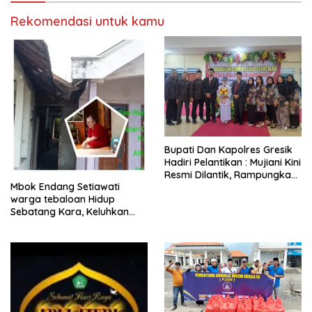
Rekomendasi untuk kamu
​Bupati Dan Kapolres Gresik
Hadiri Pelantikan : Mujiani Kini
Resmi Dilantik, Rampungkan
Mbok Endang Setiawati
Proyek Pelebaran Jalan!
warga tebaloan Hidup
Sebatang Kara, Keluhkan
Tak Pernah Tersentuh
Bantuan Pemerintah
kabupaten gresik