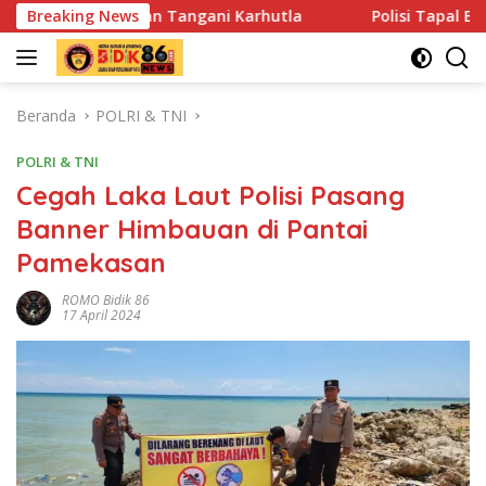
Langsung
 Tangani Karhutla
Breaking News
Polisi Tapal Batas dan Pedalaman Ho
ke
konten
Beranda
POLRI & TNI
POLRI & TNI
Cegah Laka Laut Polisi Pasang
Banner Himbauan di Pantai
Pamekasan
ROMO Bidik 86
17 April 2024