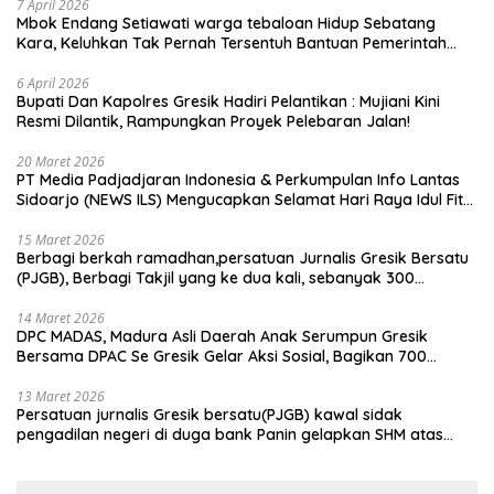
7 April 2026
Mbok Endang Setiawati warga tebaloan Hidup Sebatang
Kara, Keluhkan Tak Pernah Tersentuh Bantuan Pemerintah
kabupaten gresik
6 April 2026
​Bupati Dan Kapolres Gresik Hadiri Pelantikan : Mujiani Kini
Resmi Dilantik, Rampungkan Proyek Pelebaran Jalan!
20 Maret 2026
PT Media Padjadjaran Indonesia & Perkumpulan Info Lantas
Sidoarjo (NEWS ILS) Mengucapkan Selamat Hari Raya Idul Fitri
1447 H – 2026 M
15 Maret 2026
Berbagi berkah ramadhan,persatuan Jurnalis Gresik Bersatu
(PJGB), Berbagi Takjil yang ke dua kali, sebanyak 300
bungkus
14 Maret 2026
DPC MADAS, Madura Asli Daerah Anak Serumpun Gresik
Bersama DPAC Se Gresik Gelar Aksi Sosial, Bagikan 700
Bungkus Takjil di GOR Gelora Joko Samudro
13 Maret 2026
Persatuan jurnalis Gresik bersatu(PJGB) kawal sidak
pengadilan negeri di duga bank Panin gelapkan SHM atas
nama Molyo Cipto amin