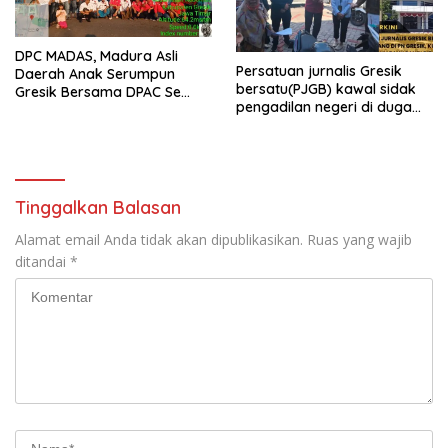
DPC MADAS, Madura Asli
Persatuan jurnalis Gresik
Daerah Anak Serumpun
bersatu(PJGB) kawal sidak
Gresik Bersama DPAC Se
pengadilan negeri di duga
Gresik Gelar Aksi Sosial,
bank Panin gelapkan SHM
Bagikan 700 Bungkus Takjil
atas nama Molyo Cipto amin
di GOR Gelora Joko
Samudro
Tinggalkan Balasan
Alamat email Anda tidak akan dipublikasikan.
Ruas yang wajib
ditandai
*