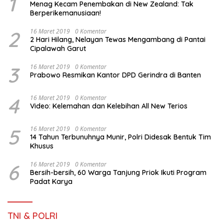
1
Menag Kecam Penembakan di New Zealand: Tak
Berperikemanusiaan!
2
16 Maret 2019
0 Komentar
2 Hari Hilang, Nelayan Tewas Mengambang di Pantai
Cipalawah Garut
3
16 Maret 2019
0 Komentar
Prabowo Resmikan Kantor DPD Gerindra di Banten
4
16 Maret 2019
0 Komentar
Video: Kelemahan dan Kelebihan All New Terios
5
16 Maret 2019
0 Komentar
14 Tahun Terbunuhnya Munir, Polri Didesak Bentuk Tim
Khusus
6
16 Maret 2019
0 Komentar
Bersih-bersih, 60 Warga Tanjung Priok Ikuti Program
Padat Karya
TNI & POLRI