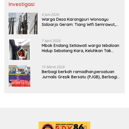
Investigasi
4 Juni 2026
Warga Desa Karangpuri Wonoayu
Sidoarjo Geram: Tiang Wifi Semrawut,
Diduga Dipasang Sembarangan di
Pekarangan Tanpa Ijin Pemilik Tanah
7 April 2026
Mbok Endang Setiawati warga tebaloan
Hidup Sebatang Kara, Keluhkan Tak
Pernah Tersentuh Bantuan Pemerintah
kabupaten gresik
15 Maret 2026
Berbagi berkah ramadhan,persatuan
Jurnalis Gresik Bersatu (PJGB), Berbagi
Takjil yang ke dua kali, sebanyak 300
bungkus