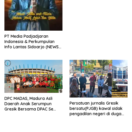
PT Media Padjadjaran
Indonesia & Perkumpulan
Info Lantas Sidoarjo (NEWS
ILS) Mengucapkan Selamat
Hari Raya Idul Fitri 1447 H –
2026 M
DPC MADAS, Madura Asli
Persatuan jurnalis Gresik
Daerah Anak Serumpun
bersatu(PJGB) kawal sidak
Gresik Bersama DPAC Se
pengadilan negeri di duga
Gresik Gelar Aksi Sosial,
bank Panin gelapkan SHM
Bagikan 700 Bungkus Takjil
atas nama Molyo Cipto amin
di GOR Gelora Joko
Samudro