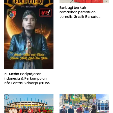
Berbagi berkah
ramadhan,persatuan
Jurnalis Gresik Bersatu
(PJGB), Berbagi Takjil yang
ke dua kali, sebanyak 300
bungkus
PT Media Padjadjaran
Indonesia & Perkumpulan
Info Lantas Sidoarjo (NEWS
ILS) Mengucapkan Selamat
Hari Raya Idul Fitri 1447 H –
2026 M