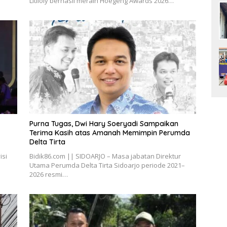
Litiloly berhasil meraih Hoegeng Awards 2026…
Purna Tugas, Dwi Hary Soeryadi Sampaikan
Terima Kasih atas Amanah Memimpin Perumda
isi
Bidik86.com || ‎SIDOARJO – Masa jabatan Direktur
Utama Perumda Delta Tirta Sidoarjo periode 2021–
2026 resmi…