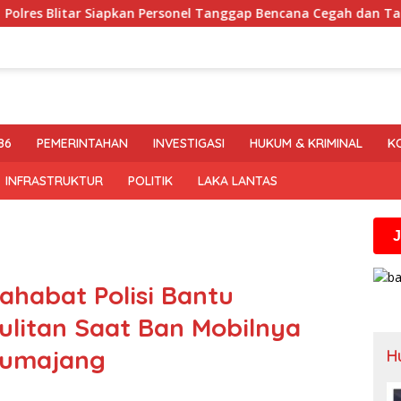
sonel Tanggap Bencana Cegah dan Tangani Karhutla
Pol
86
PEMERINTAHAN
INVESTIGASI
HUKUM & KRIMINAL
K
INFRASTRUKTUR
POLITIK
LAKA LANTAS
Jika anda m
ahabat Polisi Bantu
litan Saat Ban Mobilnya
Lumajang
H