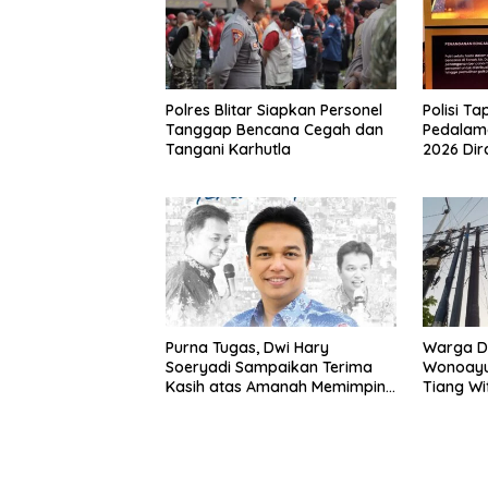
Polres Blitar Siapkan Personel
Polisi T
Tanggap Bencana Cegah dan
Pedalam
Tangani Karhutla
2026 Dira
Bukti Pe
Nduga
Purna Tugas, Dwi Hary
Warga D
Soeryadi Sampaikan Terima
Wonoayu
Kasih atas Amanah Memimpin
Tiang Wi
Dipasan
Pekarang
Tanah