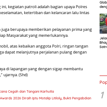
Glob
ni, kegiatan patroli adalah bagian upaya Polres
deng
selamatan, ketertiban dan kelancaran lalu lintas
nya juga berupaya memberikan pelayanan prima yang
tiap Masyarakat yang memerlukannya.
Jela
Bha
obil, atas kebaikan anggota Polri, ringan tangan
Satr
Tanj
ga dapat melanjutnya perjalanan pulang dengan
Tes 
Anti
saya di lapangan yang dengan sigap membantu
 ujarnya. (Shd)
Pop
1
ncana Cegah dan Tangani Karhutla
ards 2026 Diraih Iptu Motalip Litiloly, Bukti Pengabdian