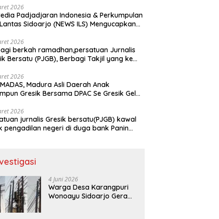
aret 2026
edia Padjadjaran Indonesia & Perkumpulan
 Lantas Sidoarjo (NEWS ILS) Mengucapkan
mat Hari Raya Idul Fitri 1447 H – 2026 M
aret 2026
agi berkah ramadhan,persatuan Jurnalis
ik Bersatu (PJGB), Berbagi Takjil yang ke
kali, sebanyak 300 bungkus
aret 2026
MADAS, Madura Asli Daerah Anak
mpun Gresik Bersama DPAC Se Gresik Gelar
 Sosial, Bagikan 700 Bungkus Takjil di GOR
ora Joko Samudro
aret 2026
atuan jurnalis Gresik bersatu(PJGB) kawal
k pengadilan negeri di duga bank Panin
pkan SHM atas nama Molyo Cipto amin
nvestigasi
4 Juni 2026
Warga Desa Karangpuri
Wonoayu Sidoarjo Geram:
Tiang Wifi Semrawut,
Diduga Dipasang