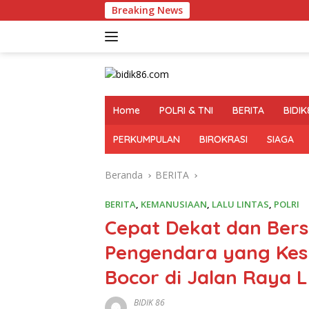
Langsung
Breaking News
Polres Blitar Siapkan Per
ke
konten
Home
POLRI & TNI
BERITA
BIDIK
PERKUMPULAN
BIROKRASI
SIAGA
Beranda
BERITA
BERITA
,
KEMANUSIAAN
,
LALU LINTAS
,
POLRI
Cepat Dekat dan Bers
Pengendara yang Kesu
Bocor di Jalan Raya 
BIDIK 86