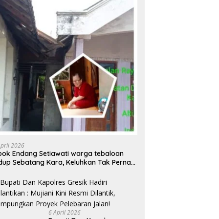
April 2026
ok Endang Setiawati warga tebaloan
dup Sebatang Kara, Keluhkan Tak Pernah
rsentuh Bantuan Pemerintah kabupaten
esik
6 April 2026