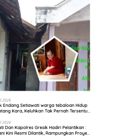
il 2026
 Endang Setiawati warga tebaloan Hidup
tang Kara, Keluhkan Tak Pernah Tersentuh
uan Pemerintah kabupaten gresik
il 2026
ati Dan Kapolres Gresik Hadiri Pelantikan :
ani Kini Resmi Dilantik, Rampungkan Proyek
baran Jalan!