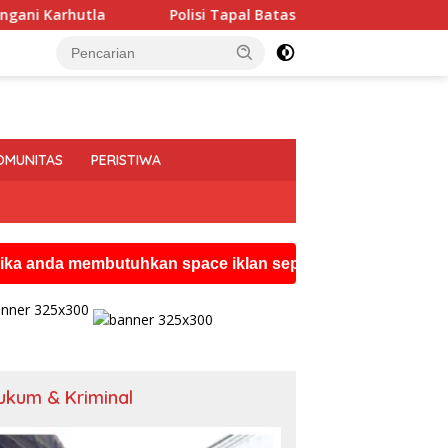
isi Tapal Batas dan Pedalaman Hoegeng Awards 2026 Diraih Iptu
OMUNITAS
PERISTIWA
embutuhkan space iklan seperti ini silahkan hubungi wat
ukum & Kriminal