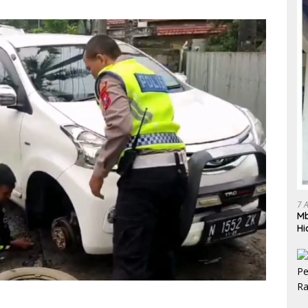
7 
Mb
Hi
Te
gr