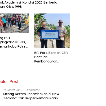
al, Akademisi: Kondisi 2026 Berbeda
an Krisis 1998
ng HUT
yangkara KE-80,
esnarkoba Polres
ung Perak Gelar
BRI Pare Berikan CSR
Urine Sopir Truck
Bantuan
sipasi Narkoba
Pembangunan
Saluran Irigasi di Desa
Tegowangi Kediri
ular Post
16 Maret 2019
0 Komentar
Menag Kecam Penembakan di New
Zealand: Tak Berperikemanusiaan!