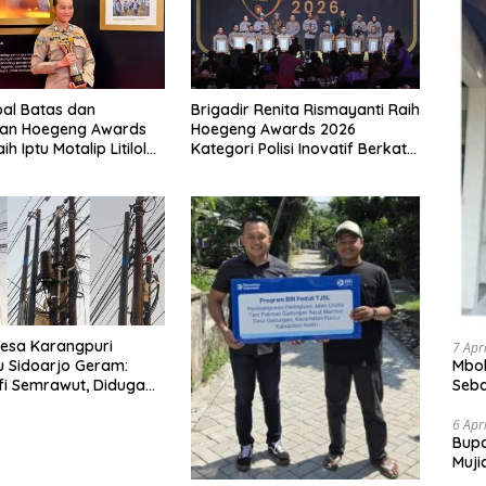
apal Batas dan
Brigadir Renita Rismayanti Raih
an Hoegeng Awards
Hoegeng Awards 2026
ih Iptu Motalip Litiloly,
Kategori Polisi Inovatif Berkat
ngabdian Humanis di
Inovasi Digitalisasi Data
Kriminal Misi PBB
esa Karangpuri
7 Apr
Mbok
 Sidoarjo Geram:
Seba
fi Semrawut, Diduga
Bant
g Sembarangan di
an Tanpa Ijin Pemilik
6 Apr
​Bup
Muji
Pele