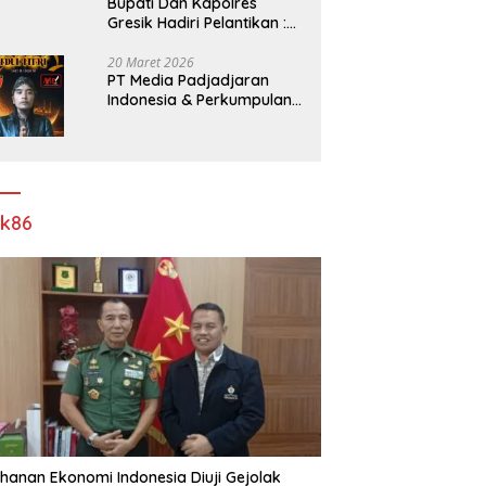
​Bupati Dan Kapolres
Gresik Hadiri Pelantikan :
Mujiani Kini Resmi Dilantik,
Rampungkan Proyek
20 Maret 2026
PT Media Padjadjaran
Pelebaran Jalan!
Indonesia & Perkumpulan
Info Lantas Sidoarjo
(NEWS ILS) Mengucapkan
Selamat Hari Raya Idul Fitri
1447 H – 2026 M
ik86
hanan Ekonomi Indonesia Diuji Gejolak