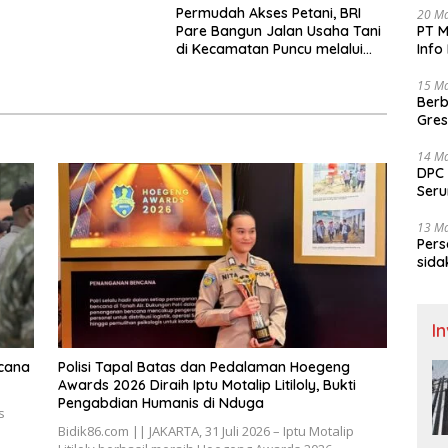
Permudah Akses Petani, BRI
20 M
Pare Bangun Jalan Usaha Tani
PT M
di Kecamatan Puncu melalui
Info
Program CSR
Sela
15 M
Berb
Gres
dua 
14 M
DPC 
Seru
Aksi
Gel
13 M
Pers
sida
gela
I
ncana
Polisi Tapal Batas dan Pedalaman Hoegeng
Awards 2026 Diraih Iptu Motalip Litiloly, Bukti
Pengabdian Humanis di Nduga
s
Bidik86.com || JAKARTA, 31 Juli 2026 – Iptu Motalip