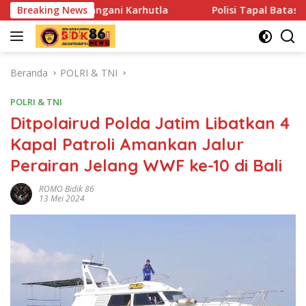
Langsung
ani Karhutla
Breaking News
Polisi Tapal Batas dan Pedalaman Hoegeng
ke
konten
Beranda
POLRI & TNI
POLRI & TNI
Ditpolairud Polda Jatim Libatkan 4
Kapal Patroli Amankan Jalur
Perairan Jelang WWF ke-10 di Bali
ROMO Bidik 86
13 Mei 2024