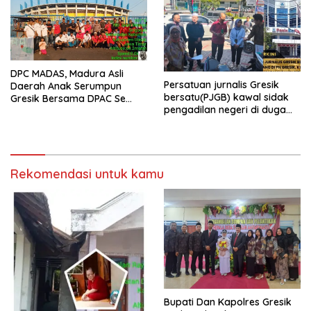
DPC MADAS, Madura Asli
Persatuan jurnalis Gresik
Daerah Anak Serumpun
bersatu(PJGB) kawal sidak
Gresik Bersama DPAC Se
pengadilan negeri di duga
Gresik Gelar Aksi Sosial,
bank Panin gelapkan SHM
Bagikan 700 Bungkus Takjil
atas nama Molyo Cipto amin
di GOR Gelora Joko
Samudro
Rekomendasi untuk kamu
​Bupati Dan Kapolres Gresik