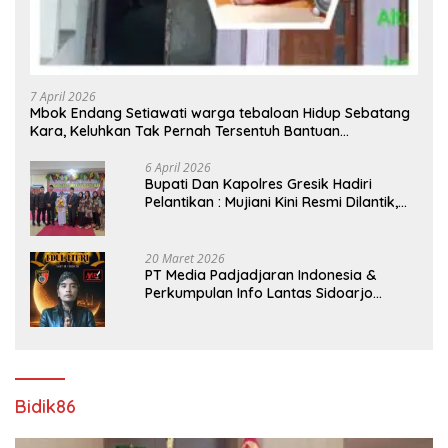
7 April 2026
Mbok Endang Setiawati warga tebaloan Hidup Sebatang
Kara, Keluhkan Tak Pernah Tersentuh Bantuan
Pemerintah kabupaten gresik
6 April 2026
​Bupati Dan Kapolres Gresik Hadiri
Pelantikan : Mujiani Kini Resmi Dilantik,
Rampungkan Proyek Pelebaran Jalan!
20 Maret 2026
PT Media Padjadjaran Indonesia &
Perkumpulan Info Lantas Sidoarjo
(NEWS ILS) Mengucapkan Selamat Hari
Raya Idul Fitri 1447 H – 2026 M
Bidik86