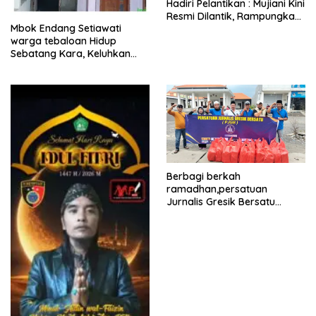
Hadiri Pelantikan : Mujiani Kini
Resmi Dilantik, Rampungkan
Mbok Endang Setiawati
Proyek Pelebaran Jalan!
warga tebaloan Hidup
Sebatang Kara, Keluhkan
Tak Pernah Tersentuh
Bantuan Pemerintah
kabupaten gresik
Berbagi berkah
ramadhan,persatuan
Jurnalis Gresik Bersatu
(PJGB), Berbagi Takjil yang
ke dua kali, sebanyak 300
bungkus