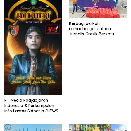
Berbagi berkah
ramadhan,persatuan
Jurnalis Gresik Bersatu
(PJGB), Berbagi Takjil yang
ke dua kali, sebanyak 300
bungkus
PT Media Padjadjaran
Indonesia & Perkumpulan
Info Lantas Sidoarjo (NEWS
ILS) Mengucapkan Selamat
Hari Raya Idul Fitri 1447 H –
2026 M