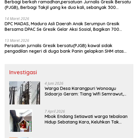
Berbagi berkah ramadhan,persatuan Jurnalis Gresik Bersatu
(PJGB), Berbagi Takjil yang ke dua kali, sebanyak 300
bungkus
14 Maret 2026
DPC MADAS, Madura Asli Daerah Anak Serumpun Gresik
Bersama DPAC Se Gresik Gelar Aksi Sosial, Bagikan 700
Bungkus Takjil di GOR Gelora Joko Samudro
13 Maret 2026
Persatuan jurnalis Gresik bersatu(PJGB) kawal sidak
pengadilan negeri di duga bank Panin gelapkan SHM atas
nama Molyo Cipto amin
Investigasi
4 Juni 2026
Warga Desa Karangpuri Wonoayu
Sidoarjo Geram: Tiang Wifi Semrawut,
Diduga Dipasang Sembarangan di
Pekarangan Tanpa Ijin Pemilik Tanah
7 April 2026
Mbok Endang Setiawati warga tebaloan
Hidup Sebatang Kara, Keluhkan Tak
Pernah Tersentuh Bantuan Pemerintah
kabupaten gresik