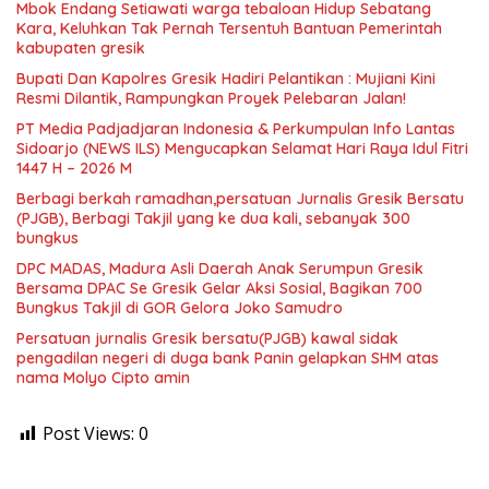
Mbok Endang Setiawati warga tebaloan Hidup Sebatang
Kara, Keluhkan Tak Pernah Tersentuh Bantuan Pemerintah
kabupaten gresik
​Bupati Dan Kapolres Gresik Hadiri Pelantikan : Mujiani Kini
Resmi Dilantik, Rampungkan Proyek Pelebaran Jalan!
PT Media Padjadjaran Indonesia & Perkumpulan Info Lantas
Sidoarjo (NEWS ILS) Mengucapkan Selamat Hari Raya Idul Fitri
1447 H – 2026 M
Berbagi berkah ramadhan,persatuan Jurnalis Gresik Bersatu
(PJGB), Berbagi Takjil yang ke dua kali, sebanyak 300
bungkus
DPC MADAS, Madura Asli Daerah Anak Serumpun Gresik
Bersama DPAC Se Gresik Gelar Aksi Sosial, Bagikan 700
Bungkus Takjil di GOR Gelora Joko Samudro
Persatuan jurnalis Gresik bersatu(PJGB) kawal sidak
pengadilan negeri di duga bank Panin gelapkan SHM atas
nama Molyo Cipto amin
Post Views:
0