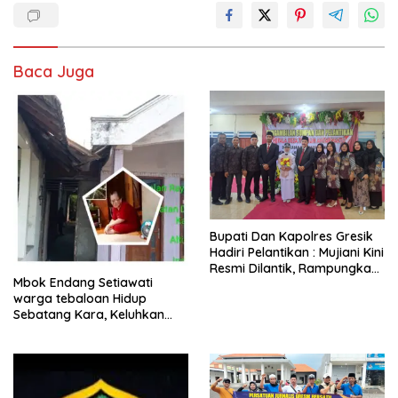
Baca Juga
​Bupati Dan Kapolres Gresik
Hadiri Pelantikan : Mujiani Kini
Resmi Dilantik, Rampungkan
Mbok Endang Setiawati
Proyek Pelebaran Jalan!
warga tebaloan Hidup
Sebatang Kara, Keluhkan
Tak Pernah Tersentuh
Bantuan Pemerintah
kabupaten gresik