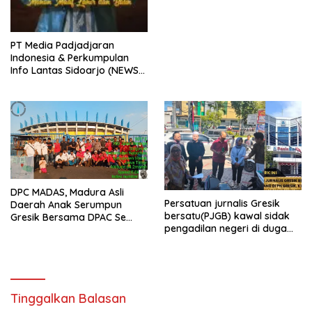
PT Media Padjadjaran
Indonesia & Perkumpulan
Info Lantas Sidoarjo (NEWS
ILS) Mengucapkan Selamat
Hari Raya Idul Fitri 1447 H –
2026 M
DPC MADAS, Madura Asli
Persatuan jurnalis Gresik
Daerah Anak Serumpun
bersatu(PJGB) kawal sidak
Gresik Bersama DPAC Se
pengadilan negeri di duga
Gresik Gelar Aksi Sosial,
bank Panin gelapkan SHM
Bagikan 700 Bungkus Takjil
atas nama Molyo Cipto amin
di GOR Gelora Joko
Samudro
Tinggalkan Balasan