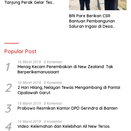
Tanjung Perak Gelar Tes
Urine Sopir Truck Antisipasi
Narkoba
BRI Pare Berikan CSR
Bantuan Pembangunan
Saluran Irigasi di Desa
Tegowangi Kediri
Popular Post
1
16 Maret 2019
0 Komentar
Menag Kecam Penembakan di New Zealand: Tak
Berperikemanusiaan!
2
16 Maret 2019
0 Komentar
2 Hari Hilang, Nelayan Tewas Mengambang di Pantai
Cipalawah Garut
3
16 Maret 2019
0 Komentar
Prabowo Resmikan Kantor DPD Gerindra di Banten
4
16 Maret 2019
0 Komentar
Video: Kelemahan dan Kelebihan All New Terios