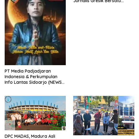
Jurnalis Gresik Bersatu
(PJGB), Berbagi Takjil yang
ke dua kali, sebanyak 300
bungkus
PT Media Padjadjaran
Indonesia & Perkumpulan
Info Lantas Sidoarjo (NEWS
ILS) Mengucapkan Selamat
Hari Raya Idul Fitri 1447 H –
2026 M
DPC MADAS, Madura Asli