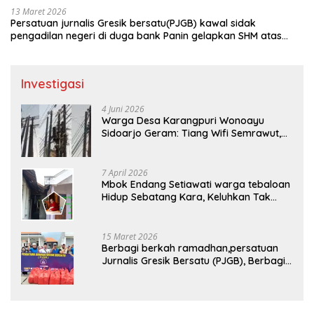
13 Maret 2026
Persatuan jurnalis Gresik bersatu(PJGB) kawal sidak
pengadilan negeri di duga bank Panin gelapkan SHM atas
nama Molyo Cipto amin
Investigasi
4 Juni 2026
Warga Desa Karangpuri Wonoayu
Sidoarjo Geram: Tiang Wifi Semrawut,
Diduga Dipasang Sembarangan di
Pekarangan Tanpa Ijin Pemilik Tanah
7 April 2026
Mbok Endang Setiawati warga tebaloan
Hidup Sebatang Kara, Keluhkan Tak
Pernah Tersentuh Bantuan Pemerintah
kabupaten gresik
15 Maret 2026
Berbagi berkah ramadhan,persatuan
Jurnalis Gresik Bersatu (PJGB), Berbagi
Takjil yang ke dua kali, sebanyak 300
bungkus