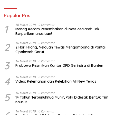
Popular Post
1
16 Maret 2019
0 Komentar
Menag Kecam Penembakan di New Zealand: Tak
Berperikemanusiaan!
2
16 Maret 2019
0 Komentar
2 Hari Hilang, Nelayan Tewas Mengambang di Pantai
Cipalawah Garut
3
16 Maret 2019
0 Komentar
Prabowo Resmikan Kantor DPD Gerindra di Banten
4
16 Maret 2019
0 Komentar
Video: Kelemahan dan Kelebihan All New Terios
5
16 Maret 2019
0 Komentar
14 Tahun Terbunuhnya Munir, Polri Didesak Bentuk Tim
Khusus
16 Maret 2019
0 Komentar