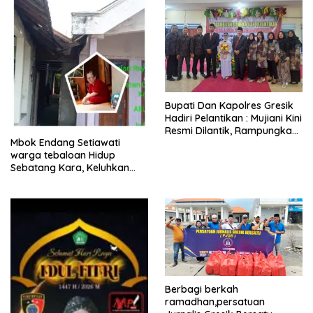
​Bupati Dan Kapolres Gresik
Hadiri Pelantikan : Mujiani Kini
Resmi Dilantik, Rampungkan
Mbok Endang Setiawati
Proyek Pelebaran Jalan!
warga tebaloan Hidup
Sebatang Kara, Keluhkan
Tak Pernah Tersentuh
Bantuan Pemerintah
kabupaten gresik
Berbagi berkah
ramadhan,persatuan