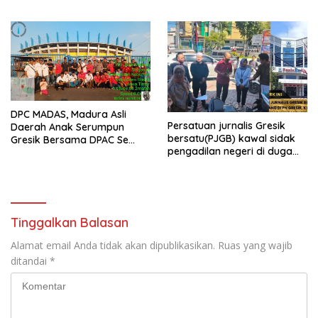
ILS) Mengucapkan Selamat
Hari Raya Idul Fitri 1447 H –
2026 M
DPC MADAS, Madura Asli
Persatuan jurnalis Gresik
Daerah Anak Serumpun
bersatu(PJGB) kawal sidak
Gresik Bersama DPAC Se
pengadilan negeri di duga
Gresik Gelar Aksi Sosial,
bank Panin gelapkan SHM
Bagikan 700 Bungkus Takjil
atas nama Molyo Cipto amin
di GOR Gelora Joko
Samudro
Tinggalkan Balasan
Alamat email Anda tidak akan dipublikasikan.
Ruas yang wajib
ditandai
*