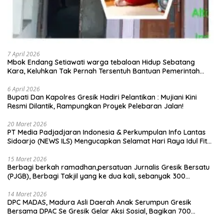
7 April 2026
Mbok Endang Setiawati warga tebaloan Hidup Sebatang
Kara, Keluhkan Tak Pernah Tersentuh Bantuan Pemerintah
kabupaten gresik
6 April 2026
​Bupati Dan Kapolres Gresik Hadiri Pelantikan : Mujiani Kini
Resmi Dilantik, Rampungkan Proyek Pelebaran Jalan!
20 Maret 2026
PT Media Padjadjaran Indonesia & Perkumpulan Info Lantas
Sidoarjo (NEWS ILS) Mengucapkan Selamat Hari Raya Idul Fitri
1447 H – 2026 M
15 Maret 2026
Berbagi berkah ramadhan,persatuan Jurnalis Gresik Bersatu
(PJGB), Berbagi Takjil yang ke dua kali, sebanyak 300
bungkus
14 Maret 2026
DPC MADAS, Madura Asli Daerah Anak Serumpun Gresik
Bersama DPAC Se Gresik Gelar Aksi Sosial, Bagikan 700
Bungkus Takjil di GOR Gelora Joko Samudro