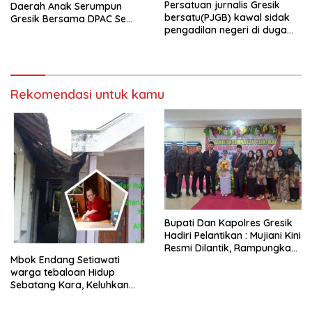
Persatuan jurnalis Gresik
Daerah Anak Serumpun
bersatu(PJGB) kawal sidak
Gresik Bersama DPAC Se
pengadilan negeri di duga
Gresik Gelar Aksi Sosial,
bank Panin gelapkan SHM
Bagikan 700 Bungkus Takjil
atas nama Molyo Cipto amin
di GOR Gelora Joko
Samudro
Rekomendasi untuk kamu
​Bupati Dan Kapolres Gresik
Hadiri Pelantikan : Mujiani Kini
Resmi Dilantik, Rampungkan
Mbok Endang Setiawati
Proyek Pelebaran Jalan!
warga tebaloan Hidup
Sebatang Kara, Keluhkan
Tak Pernah Tersentuh
Bantuan Pemerintah