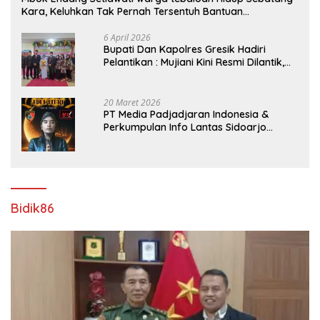
Kara, Keluhkan Tak Pernah Tersentuh Bantuan
Pemerintah kabupaten gresik
6 April 2026
​Bupati Dan Kapolres Gresik Hadiri
Pelantikan : Mujiani Kini Resmi Dilantik,
Rampungkan Proyek Pelebaran Jalan!
20 Maret 2026
PT Media Padjadjaran Indonesia &
Perkumpulan Info Lantas Sidoarjo
(NEWS ILS) Mengucapkan Selamat Hari
Raya Idul Fitri 1447 H – 2026 M
Bidik86