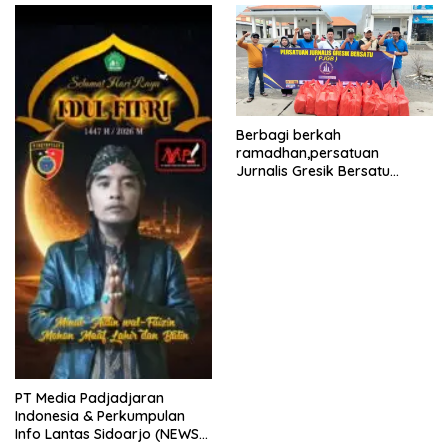
kabupaten gresik
Berbagi berkah
ramadhan,persatuan
Jurnalis Gresik Bersatu
(PJGB), Berbagi Takjil yang
ke dua kali, sebanyak 300
bungkus
PT Media Padjadjaran
Indonesia & Perkumpulan
Info Lantas Sidoarjo (NEWS