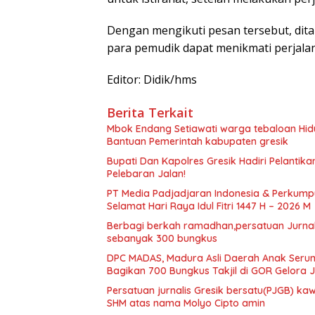
Dengan mengikuti pesan tersebut, dita
para pemudik dapat menikmati perjal
Editor: Didik/hms
Berita Terkait
Mbok Endang Setiawati warga tebaloan Hid
Bantuan Pemerintah kabupaten gresik
​Bupati Dan Kapolres Gresik Hadiri Pelantika
Pelebaran Jalan!
PT Media Padjadjaran Indonesia & Perkump
Selamat Hari Raya Idul Fitri 1447 H – 2026 M
Berbagi berkah ramadhan,persatuan Jurnalis
sebanyak 300 bungkus
DPC MADAS, Madura Asli Daerah Anak Serump
Bagikan 700 Bungkus Takjil di GOR Gelora
Persatuan jurnalis Gresik bersatu(PJGB) ka
SHM atas nama Molyo Cipto amin