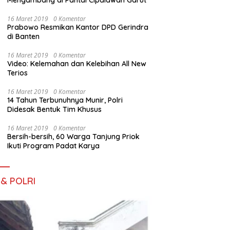
Mengambang di Pantai Cipalawah Garut
16 Maret 2019
0 Komentar
Prabowo Resmikan Kantor DPD Gerindra
di Banten
16 Maret 2019
0 Komentar
Video: Kelemahan dan Kelebihan All New
Terios
16 Maret 2019
0 Komentar
14 Tahun Terbunuhnya Munir, Polri
Didesak Bentuk Tim Khusus
16 Maret 2019
0 Komentar
Bersih-bersih, 60 Warga Tanjung Priok
Ikuti Program Padat Karya
 & POLRI