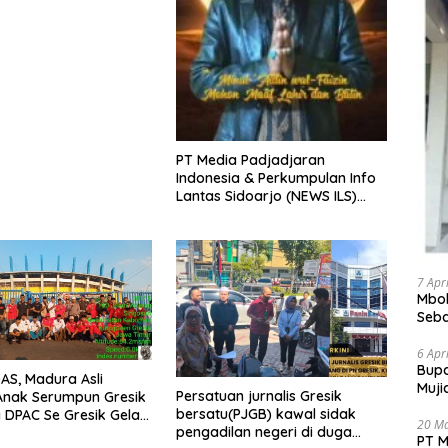
PT Media Padjadjaran
Indonesia & Perkumpulan Info
Lantas Sidoarjo (NEWS ILS)
Mengucapkan Selamat Hari
Raya Idul Fitri 1447 H – 2026 M
7 Apr
Mbok
Seba
Bant
6 Apr
​Bup
S, Madura Asli
Muji
Persatuan jurnalis Gresik
Anak Serumpun Gresik
Pele
bersatu(PJGB) kawal sidak
DPAC Se Gresik Gelar
20 M
pengadilan negeri di duga
ial, Bagikan 700
PT M