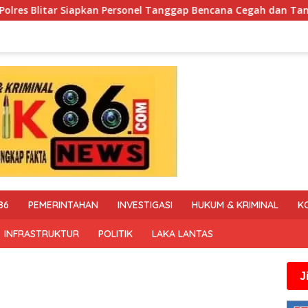
el Tanggap Bencana Cegah dan Tangani Karhutla
Polisi
86
PEMERINTAHAN
INVESTIGASI
HUKUM & KRIMINAL
K
INFRASTRUKTUR
POLITIK
LAKA LANTAS
Jika anda me