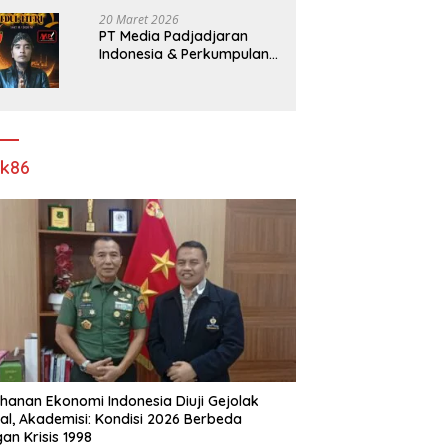
Pelebaran Jalan!
20 Maret 2026
PT Media Padjadjaran
Indonesia & Perkumpulan
Info Lantas Sidoarjo
(NEWS ILS) Mengucapkan
Selamat Hari Raya Idul Fitri
1447 H – 2026 M
ik86
hanan Ekonomi Indonesia Diuji Gejolak
al, Akademisi: Kondisi 2026 Berbeda
an Krisis 1998