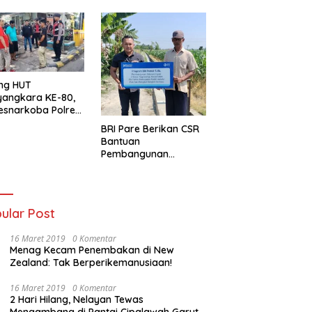
ng HUT
yangkara KE-80,
esnarkoba Polres
ung Perak Gelar
BRI Pare Berikan CSR
Urine Sopir Truck
Bantuan
sipasi Narkoba
Pembangunan
Saluran Irigasi di Desa
Tegowangi Kediri
ular Post
16 Maret 2019
0 Komentar
Menag Kecam Penembakan di New
Zealand: Tak Berperikemanusiaan!
16 Maret 2019
0 Komentar
2 Hari Hilang, Nelayan Tewas