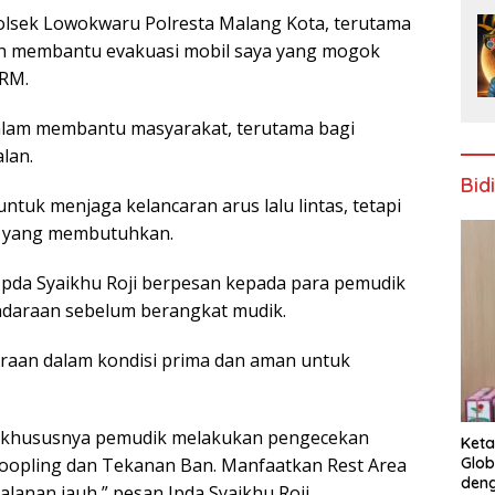
olsek Lowokwaru Polresta Malang Kota, terutama
h membantu evakuasi mobil saya yang mogok
 RM.
alam membantu masyarakat, terutama bagi
lan.
Bid
tuk menjaga kelancaran arus lalu lintas, tetapi
a yang membutuhkan.
pda Syaikhu Roji berpesan kepada para pemudik
ndaraan sebelum berangkat mudik.
raan dalam kondisi prima dan aman untuk
a khususnya pemudik melakukan pengecekan
Keta
 Koopling dan Tekanan Ban. Manfaatkan Rest Area
Glob
deng
alanan jauh,” pesan Ipda Syaikhu Roji.