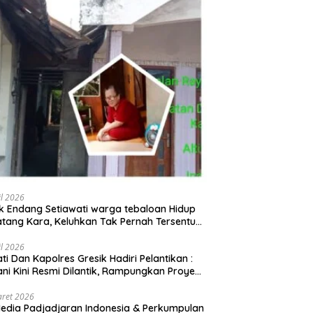
il 2026
 Endang Setiawati warga tebaloan Hidup
tang Kara, Keluhkan Tak Pernah Tersentuh
uan Pemerintah kabupaten gresik
il 2026
ati Dan Kapolres Gresik Hadiri Pelantikan :
ani Kini Resmi Dilantik, Rampungkan Proyek
baran Jalan!
aret 2026
edia Padjadjaran Indonesia & Perkumpulan