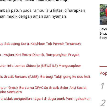
mbah patuh pada rambu lalu lintas, diharapkan
anan mudik dengan aman dan nyaman.
Jela
Bha
Satr
Tanj
up Sebatang Kara, Keluhkan Tak Pernah Tersentuh
Tes 
Anti
n : Mujiani Kini Resmi Dilantik, Rampungkan Proyek
ulan Info Lantas Sidoarjo (NEWS ILS) Mengucapkan
Pop
 Gresik Bersatu (PJGB), Berbagi Takjil yang ke dua kali,
1
un Gresik Bersama DPAC Se Gresik Gelar Aksi Sosial,
 Joko Samudro
wal sidak pengadilan negeri di duga bank Panin gelapkan
2