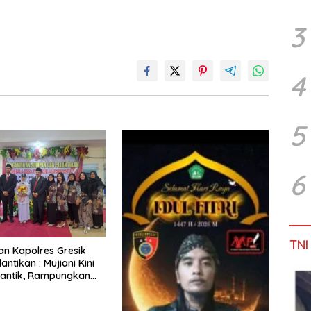
3
4
5
6
TNI
Dan Kapolres Gresik
lantikan : Mujiani Kini
lantik, Rampungkan
elebaran Jalan!