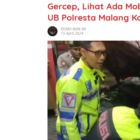
Gercep, Lihat Ada Mo
UB Polresta Malang K
ROMO Bidik 86
15 April 2024