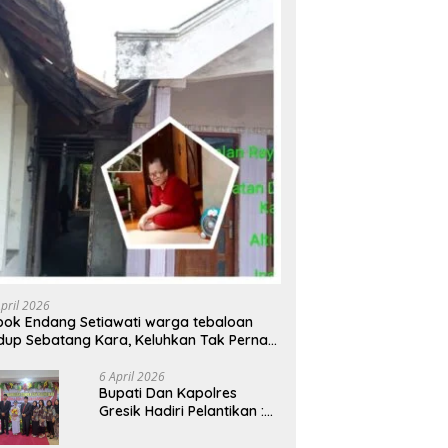
April 2026
ok Endang Setiawati warga tebaloan
dup Sebatang Kara, Keluhkan Tak Pernah
rsentuh Bantuan Pemerintah kabupaten
esik
6 April 2026
​Bupati Dan Kapolres
Gresik Hadiri Pelantikan :
Mujiani Kini Resmi Dilantik,
Rampungkan Proyek