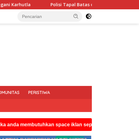
 Tapal Batas dan Pedalaman Hoegeng Awards 2026 Diraih Iptu Mo
OMUNITAS
PERISTIWA
mbutuhkan space iklan seperti ini silahkan hubungi wats