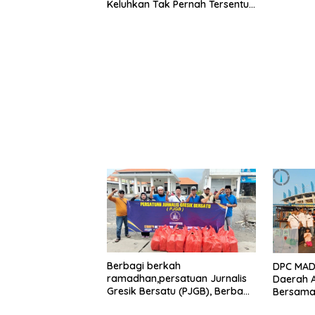
Keluhkan Tak Pernah Tersentuh
Bantuan Pemerintah
kabupaten gresik
Berbagi berkah
DPC MADA
ramadhan,persatuan Jurnalis
Daerah 
Gresik Bersatu (PJGB), Berbagi
Bersama 
Takjil yang ke dua kali,
Aksi Sos