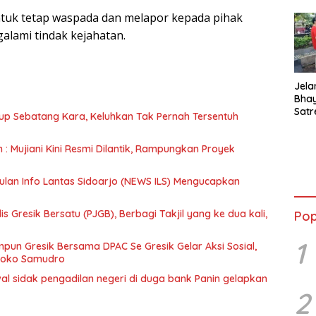
tuk tetap waspada dan melapor kepada pihak
galami tindak kejahatan.
Jela
Bha
Satr
up Sebatang Kara, Keluhkan Tak Pernah Tersentuh
Tanj
Tes 
n : Mujiani Kini Resmi Dilantik, Rampungkan Proyek
Anti
ulan Info Lantas Sidoarjo (NEWS ILS) Mengucapkan
 Gresik Bersatu (PJGB), Berbagi Takjil yang ke dua kali,
Pop
1
un Gresik Bersama DPAC Se Gresik Gelar Aksi Sosial,
 Joko Samudro
wal sidak pengadilan negeri di duga bank Panin gelapkan
2