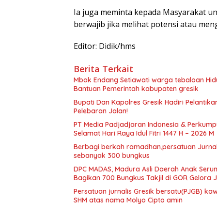
Ia juga meminta kepada Masyarakat un
berwajib jika melihat potensi atau men
Editor: Didik/hms
Berita Terkait
Mbok Endang Setiawati warga tebaloan Hid
Bantuan Pemerintah kabupaten gresik
​Bupati Dan Kapolres Gresik Hadiri Pelantika
Pelebaran Jalan!
PT Media Padjadjaran Indonesia & Perkump
Selamat Hari Raya Idul Fitri 1447 H – 2026 M
Berbagi berkah ramadhan,persatuan Jurnalis
sebanyak 300 bungkus
DPC MADAS, Madura Asli Daerah Anak Serump
Bagikan 700 Bungkus Takjil di GOR Gelora
Persatuan jurnalis Gresik bersatu(PJGB) ka
SHM atas nama Molyo Cipto amin