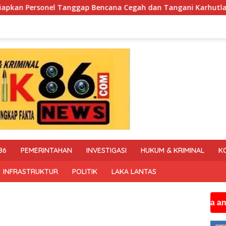
ncana Cegah dan Tangani Karhutla
Polisi Tapal Batas d
86
PEMERINTAHAN
INVESTIGASI
HUKUM & KRIMINAL
K
INFRASTRUKTUR
POLITIK
LAKA LANTAS
Jika anda membutu