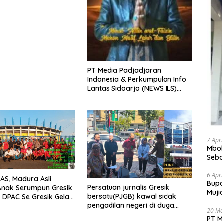
PT Media Padjadjaran
Indonesia & Perkumpulan Info
Lantas Sidoarjo (NEWS ILS)
Mengucapkan Selamat Hari
Raya Idul Fitri 1447 H – 2026 M
7 Apr
Mbok
Seba
Bant
6 Apr
S, Madura Asli
​Bup
Persatuan jurnalis Gresik
Anak Serumpun Gresik
Muji
bersatu(PJGB) kawal sidak
DPAC Se Gresik Gelar
Pele
pengadilan negeri di duga
ial, Bagikan 700
20 M
bank Panin gelapkan SHM atas
Takjil di GOR Gelora
PT M