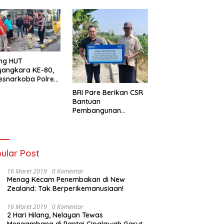
ng HUT
yangkara KE-80,
esnarkoba Polres
ung Perak Gelar
BRI Pare Berikan CSR
Urine Sopir Truck
Bantuan
sipasi Narkoba
Pembangunan
Saluran Irigasi di Desa
Tegowangi Kediri
ular Post
16 Maret 2019
0 Komentar
Menag Kecam Penembakan di New
Zealand: Tak Berperikemanusiaan!
16 Maret 2019
0 Komentar
2 Hari Hilang, Nelayan Tewas