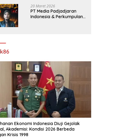
Pelebaran Jalan!
20 Maret 2026
PT Media Padjadjaran
Indonesia & Perkumpulan
Info Lantas Sidoarjo
(NEWS ILS) Mengucapkan
Selamat Hari Raya Idul Fitri
1447 H – 2026 M
ik86
hanan Ekonomi Indonesia Diuji Gejolak
al, Akademisi: Kondisi 2026 Berbeda
an Krisis 1998