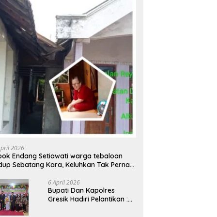
April 2026
ok Endang Setiawati warga tebaloan
dup Sebatang Kara, Keluhkan Tak Pernah
rsentuh Bantuan Pemerintah kabupaten
esik
6 April 2026
​Bupati Dan Kapolres
Gresik Hadiri Pelantikan :
Mujiani Kini Resmi Dilantik,
Rampungkan Proyek