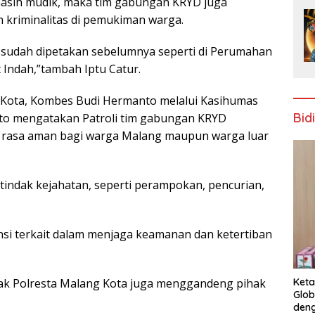
asih mudik, maka tim gabungan KRYD juga
kriminalitas di pemukiman warga.
 sudah dipetakan sebelumnya seperti di Perumahan
Indah,”tambah Iptu Catur.
g Kota, Kombes Budi Hermanto melalui Kasihumas
Bid
anto mengatakan Patroli tim gabungan KRYD
n rasa aman bagi warga Malang maupun warga luar
si tindak kejahatan, seperti perampokan, pencurian,
ansi terkait dalam menjaga keamanan dan ketertiban
ihak Polresta Malang Kota juga menggandeng pihak
Keta
Glob
deng