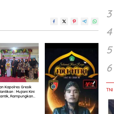
3
4
5
6
Dan Kapolres Gresik
TNI
lantikan : Mujiani Kini
lantik, Rampungkan
elebaran Jalan!