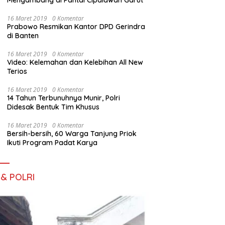
Mengambang di Pantai Cipalawah Garut
16 Maret 2019
0 Komentar
Prabowo Resmikan Kantor DPD Gerindra
di Banten
16 Maret 2019
0 Komentar
Video: Kelemahan dan Kelebihan All New
Terios
16 Maret 2019
0 Komentar
14 Tahun Terbunuhnya Munir, Polri
Didesak Bentuk Tim Khusus
16 Maret 2019
0 Komentar
Bersih-bersih, 60 Warga Tanjung Priok
Ikuti Program Padat Karya
 & POLRI