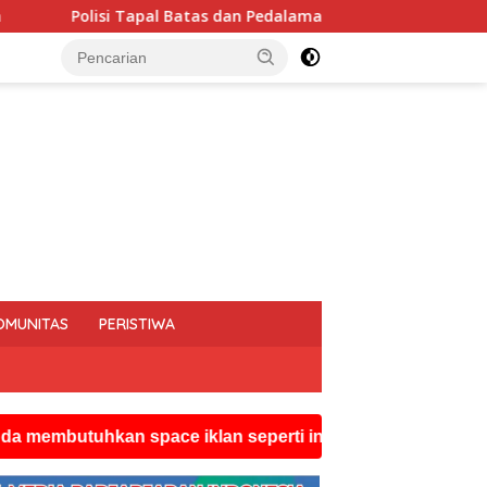
an Pedalaman Hoegeng Awards 2026 Diraih Iptu Motalip Litiloly
OMUNITAS
PERISTIWA
hkan space iklan seperti ini silahkan hubungi watsapp r