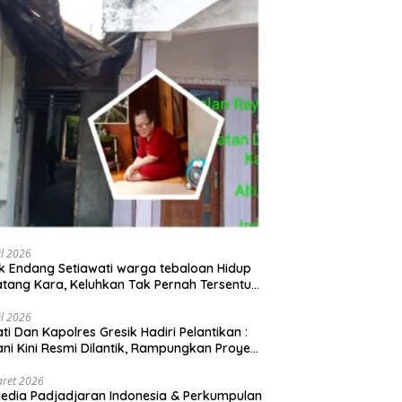
il 2026
 Endang Setiawati warga tebaloan Hidup
tang Kara, Keluhkan Tak Pernah Tersentuh
uan Pemerintah kabupaten gresik
il 2026
ati Dan Kapolres Gresik Hadiri Pelantikan :
ani Kini Resmi Dilantik, Rampungkan Proyek
baran Jalan!
aret 2026
edia Padjadjaran Indonesia & Perkumpulan