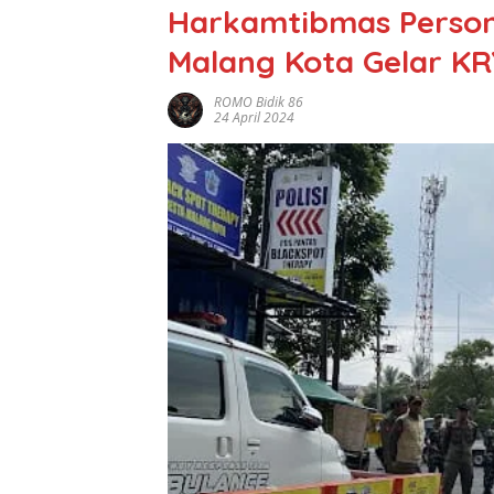
Harkamtibmas Person
Malang Kota Gelar K
ROMO Bidik 86
24 April 2024