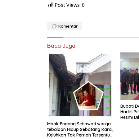
Post Views:
0
Komentar
Baca Juga
​Bupati 
Hadiri Pe
Resmi Di
Proyek P
Mbok Endang Setiawati warga
tebaloan Hidup Sebatang Kara,
Keluhkan Tak Pernah Tersentuh