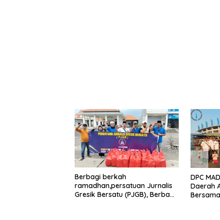
Bantuan Pemerintah
kabupaten gresik
Berbagi berkah
DPC MADA
ramadhan,persatuan Jurnalis
Daerah 
Gresik Bersatu (PJGB), Berbagi
Bersama 
Takjil yang ke dua kali,
Aksi Sos
sebanyak 300 bungkus
Bungkus 