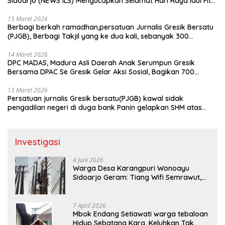
Sidoarjo (NEWS ILS) Mengucapkan Selamat Hari Raya Idul Fitri
1447 H – 2026 M
15 Maret 2026
Berbagi berkah ramadhan,persatuan Jurnalis Gresik Bersatu
(PJGB), Berbagi Takjil yang ke dua kali, sebanyak 300
bungkus
14 Maret 2026
DPC MADAS, Madura Asli Daerah Anak Serumpun Gresik
Bersama DPAC Se Gresik Gelar Aksi Sosial, Bagikan 700
Bungkus Takjil di GOR Gelora Joko Samudro
13 Maret 2026
Persatuan jurnalis Gresik bersatu(PJGB) kawal sidak
pengadilan negeri di duga bank Panin gelapkan SHM atas
nama Molyo Cipto amin
Investigasi
4 Juni 2026
Warga Desa Karangpuri Wonoayu
Sidoarjo Geram: Tiang Wifi Semrawut,
Diduga Dipasang Sembarangan di
Pekarangan Tanpa Ijin Pemilik Tanah
7 April 2026
Mbok Endang Setiawati warga tebaloan
Hidup Sebatang Kara, Keluhkan Tak