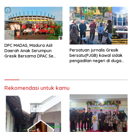
Hari Raya Idul Fitri 1447 H –
2026 M
DPC MADAS, Madura Asli
Persatuan jurnalis Gresik
Daerah Anak Serumpun
bersatu(PJGB) kawal sidak
Gresik Bersama DPAC Se
pengadilan negeri di duga
Gresik Gelar Aksi Sosial,
bank Panin gelapkan SHM
Bagikan 700 Bungkus Takjil
atas nama Molyo Cipto amin
di GOR Gelora Joko
Samudro
Rekomendasi untuk kamu