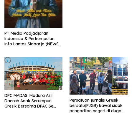
PT Media Padjadjaran
Indonesia & Perkumpulan
Info Lantas Sidoarjo (NEWS
ILS) Mengucapkan Selamat
Hari Raya Idul Fitri 1447 H –
2026 M
DPC MADAS, Madura Asli
Persatuan jurnalis Gresik
Daerah Anak Serumpun
bersatu(PJGB) kawal sidak
Gresik Bersama DPAC Se
pengadilan negeri di duga
Gresik Gelar Aksi Sosial,
bank Panin gelapkan SHM
Bagikan 700 Bungkus Takjil
atas nama Molyo Cipto amin
di GOR Gelora Joko
Samudro