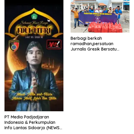
kabupaten gresik
Berbagi berkah
ramadhan,persatuan
Jurnalis Gresik Bersatu
(PJGB), Berbagi Takjil yang
ke dua kali, sebanyak 300
bungkus
PT Media Padjadjaran
Indonesia & Perkumpulan
Info Lantas Sidoarjo (NEWS
ILS) Mengucapkan Selamat