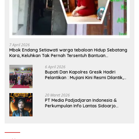
7 April 2026
Mbok Endang Setiawati warga tebaloan Hidup Sebatang
Kara, Keluhkan Tak Pernah Tersentuh Bantuan
Pemerintah kabupaten gresik
6 April 2026
​Bupati Dan Kapolres Gresik Hadiri
Pelantikan : Mujiani Kini Resmi Dilantik,
Rampungkan Proyek Pelebaran Jalan!
20 Maret 2026
PT Media Padjadjaran Indonesia &
Perkumpulan Info Lantas Sidoarjo
(NEWS ILS) Mengucapkan Selamat Hari
Raya Idul Fitri 1447 H – 2026 M