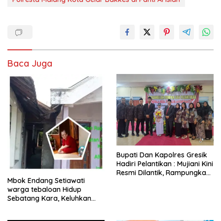
Baca Juga
​Bupati Dan Kapolres Gresik
Hadiri Pelantikan : Mujiani Kini
Resmi Dilantik, Rampungkan
Mbok Endang Setiawati
Proyek Pelebaran Jalan!
warga tebaloan Hidup
Sebatang Kara, Keluhkan
Tak Pernah Tersentuh
Bantuan Pemerintah