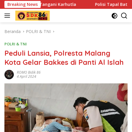
Langsung
gani Karhutla
Breaking News
Polisi Tapal Batas dan Pedalaman Hoegen
ke
konten
Beranda
POLRI & TNI
POLRI & TNI
Peduli Lansia, Polresta Malang
Kota Gelar Bakkes di Panti Al Islah
ROMO Bidik 86
4 April 2024