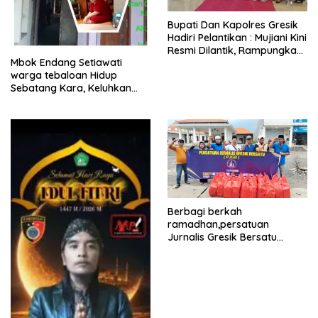
​Bupati Dan Kapolres Gresik
Hadiri Pelantikan : Mujiani Kini
Resmi Dilantik, Rampungkan
Mbok Endang Setiawati
Proyek Pelebaran Jalan!
warga tebaloan Hidup
Sebatang Kara, Keluhkan
Tak Pernah Tersentuh
Bantuan Pemerintah
kabupaten gresik
Berbagi berkah
ramadhan,persatuan
Jurnalis Gresik Bersatu
(PJGB), Berbagi Takjil yang
ke dua kali, sebanyak 300
bungkus