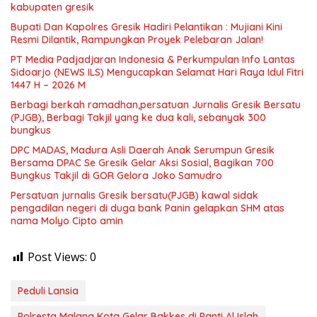
kabupaten gresik
​Bupati Dan Kapolres Gresik Hadiri Pelantikan : Mujiani Kini
Resmi Dilantik, Rampungkan Proyek Pelebaran Jalan!
PT Media Padjadjaran Indonesia & Perkumpulan Info Lantas
Sidoarjo (NEWS ILS) Mengucapkan Selamat Hari Raya Idul Fitri
1447 H – 2026 M
Berbagi berkah ramadhan,persatuan Jurnalis Gresik Bersatu
(PJGB), Berbagi Takjil yang ke dua kali, sebanyak 300
bungkus
DPC MADAS, Madura Asli Daerah Anak Serumpun Gresik
Bersama DPAC Se Gresik Gelar Aksi Sosial, Bagikan 700
Bungkus Takjil di GOR Gelora Joko Samudro
Persatuan jurnalis Gresik bersatu(PJGB) kawal sidak
pengadilan negeri di duga bank Panin gelapkan SHM atas
nama Molyo Cipto amin
Post Views:
0
Peduli Lansia
Polresta Malang Kota Gelar Bakkes di Panti Al Islah