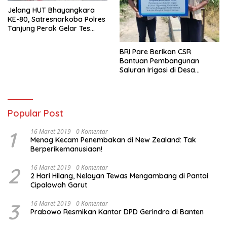
Jelang HUT Bhayangkara
KE-80, Satresnarkoba Polres
Tanjung Perak Gelar Tes
Urine Sopir Truck Antisipasi
Narkoba
BRI Pare Berikan CSR
Bantuan Pembangunan
Saluran Irigasi di Desa
Tegowangi Kediri
Popular Post
1
16 Maret 2019
0 Komentar
Menag Kecam Penembakan di New Zealand: Tak
Berperikemanusiaan!
2
16 Maret 2019
0 Komentar
2 Hari Hilang, Nelayan Tewas Mengambang di Pantai
Cipalawah Garut
3
16 Maret 2019
0 Komentar
Prabowo Resmikan Kantor DPD Gerindra di Banten