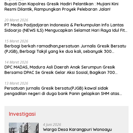
​Bupati Dan Kapolres Gresik Hadiri Pelantikan : Mujiani Kini
Resmi Dilantik, Rampungkan Proyek Pelebaran Jalan!
20 Maret 2026
PT Media Padjadjaran Indonesia & Perkumpulan Info Lantas
Sidoarjo (NEWS ILS) Mengucapkan Selamat Hari Raya Idul Fitri
1447 H – 2026 M
15 Maret 2026
Berbagi berkah ramadhan,persatuan Jurnalis Gresik Bersatu
(PJGB), Berbagi Takjil yang ke dua kali, sebanyak 300
bungkus
14 Maret 2026
DPC MADAS, Madura Asli Daerah Anak Serumpun Gresik
Bersama DPAC Se Gresik Gelar Aksi Sosial, Bagikan 700
Bungkus Takjil di GOR Gelora Joko Samudro
13 Maret 2026
Persatuan jurnalis Gresik bersatu(PJGB) kawal sidak
pengadilan negeri di duga bank Panin gelapkan SHM atas
nama Molyo Cipto amin
Investigasi
4 Juni 2026
Warga Desa Karangpuri Wonoayu