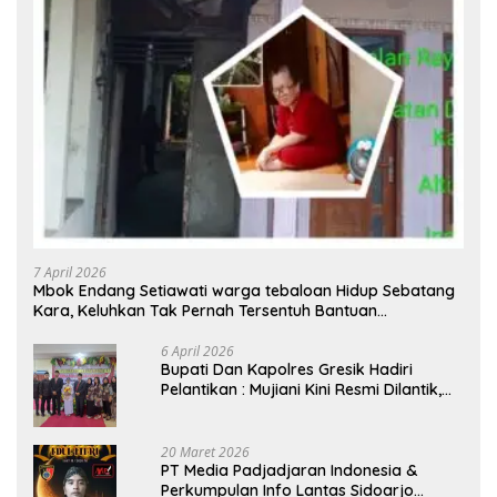
7 April 2026
Mbok Endang Setiawati warga tebaloan Hidup Sebatang
Kara, Keluhkan Tak Pernah Tersentuh Bantuan
Pemerintah kabupaten gresik
6 April 2026
​Bupati Dan Kapolres Gresik Hadiri
Pelantikan : Mujiani Kini Resmi Dilantik,
Rampungkan Proyek Pelebaran Jalan!
20 Maret 2026
PT Media Padjadjaran Indonesia &
Perkumpulan Info Lantas Sidoarjo