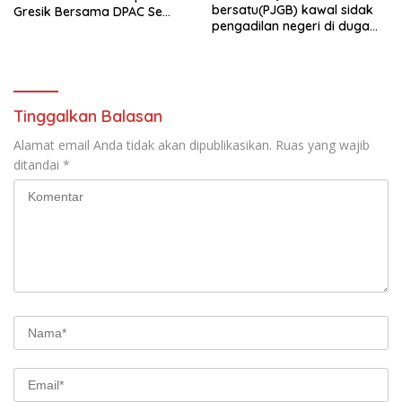
bersatu(PJGB) kawal sidak
Gresik Bersama DPAC Se
pengadilan negeri di duga
Gresik Gelar Aksi Sosial,
bank Panin gelapkan SHM
Bagikan 700 Bungkus Takjil
atas nama Molyo Cipto amin
di GOR Gelora Joko
Samudro
Tinggalkan Balasan
Alamat email Anda tidak akan dipublikasikan.
Ruas yang wajib
ditandai
*