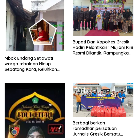
​Bupati Dan Kapolres Gresik
Hadiri Pelantikan : Mujiani Kini
Resmi Dilantik, Rampungkan
Mbok Endang Setiawati
Proyek Pelebaran Jalan!
warga tebaloan Hidup
Sebatang Kara, Keluhkan
Tak Pernah Tersentuh
Bantuan Pemerintah
kabupaten gresik
Berbagi berkah
ramadhan,persatuan
Jurnalis Gresik Bersatu