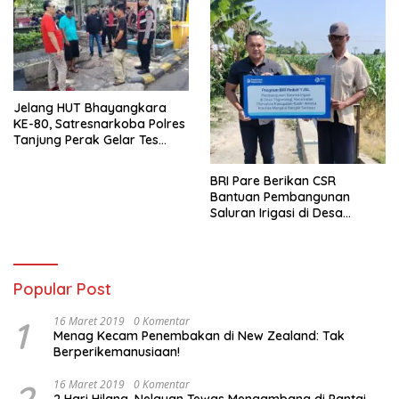
Jelang HUT Bhayangkara
KE-80, Satresnarkoba Polres
Tanjung Perak Gelar Tes
Urine Sopir Truck Antisipasi
Narkoba
BRI Pare Berikan CSR
Bantuan Pembangunan
Saluran Irigasi di Desa
Tegowangi Kediri
Popular Post
1
16 Maret 2019
0 Komentar
Menag Kecam Penembakan di New Zealand: Tak
Berperikemanusiaan!
16 Maret 2019
0 Komentar