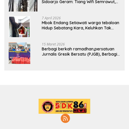
Sidoarjo Geram: Tiang Wifi Semrawut,
Diduga Dipasang Sembarangan di
Pekarangan Tanpa Ijin Pemilik Tanah
7 April 2026
Mbok Endang Setiawati warga tebaloan
Hidup Sebatang Kara, Keluhkan Tak
Pernah Tersentuh Bantuan Pemerintah
kabupaten gresik
15 Maret 2026
Berbagi berkah ramadhan,persatuan
Jurnalis Gresik Bersatu (PJGB), Berbagi
Takjil yang ke dua kali, sebanyak 300
bungkus