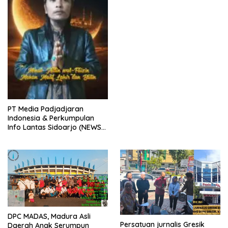
(PJGB), Berbagi Takjil yang
ke dua kali, sebanyak 300
bungkus
PT Media Padjadjaran
Indonesia & Perkumpulan
Info Lantas Sidoarjo (NEWS
ILS) Mengucapkan Selamat
Hari Raya Idul Fitri 1447 H –
2026 M
DPC MADAS, Madura Asli
Persatuan jurnalis Gresik
Daerah Anak Serumpun