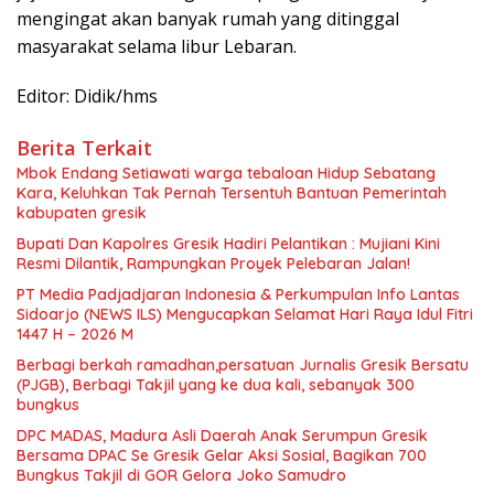
mengingat akan banyak rumah yang ditinggal
masyarakat selama libur Lebaran.
Editor: Didik/hms
Berita Terkait
Mbok Endang Setiawati warga tebaloan Hidup Sebatang
Kara, Keluhkan Tak Pernah Tersentuh Bantuan Pemerintah
kabupaten gresik
​Bupati Dan Kapolres Gresik Hadiri Pelantikan : Mujiani Kini
Resmi Dilantik, Rampungkan Proyek Pelebaran Jalan!
PT Media Padjadjaran Indonesia & Perkumpulan Info Lantas
Sidoarjo (NEWS ILS) Mengucapkan Selamat Hari Raya Idul Fitri
1447 H – 2026 M
Berbagi berkah ramadhan,persatuan Jurnalis Gresik Bersatu
(PJGB), Berbagi Takjil yang ke dua kali, sebanyak 300
bungkus
DPC MADAS, Madura Asli Daerah Anak Serumpun Gresik
Bersama DPAC Se Gresik Gelar Aksi Sosial, Bagikan 700
Bungkus Takjil di GOR Gelora Joko Samudro