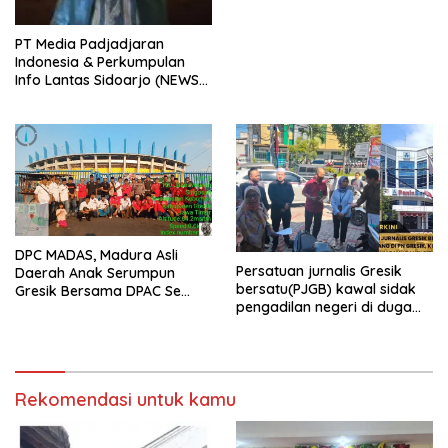
PT Media Padjadjaran
Indonesia & Perkumpulan
Info Lantas Sidoarjo (NEWS
ILS) Mengucapkan Selamat
Hari Raya Idul Fitri 1447 H –
2026 M
DPC MADAS, Madura Asli
Persatuan jurnalis Gresik
Daerah Anak Serumpun
bersatu(PJGB) kawal sidak
Gresik Bersama DPAC Se
pengadilan negeri di duga
Gresik Gelar Aksi Sosial,
bank Panin gelapkan SHM
Bagikan 700 Bungkus Takjil
atas nama Molyo Cipto amin
di GOR Gelora Joko
Samudro
Rekomendasi untuk kamu