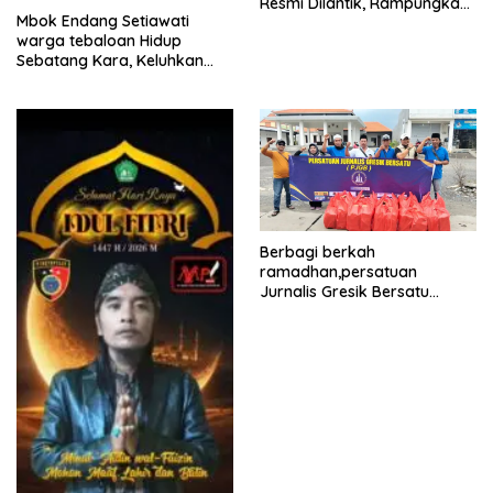
Resmi Dilantik, Rampungkan
Mbok Endang Setiawati
Proyek Pelebaran Jalan!
warga tebaloan Hidup
Sebatang Kara, Keluhkan
Tak Pernah Tersentuh
Bantuan Pemerintah
kabupaten gresik
Berbagi berkah
ramadhan,persatuan
Jurnalis Gresik Bersatu
(PJGB), Berbagi Takjil yang
ke dua kali, sebanyak 300
bungkus