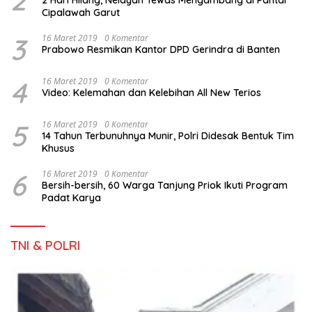
2
2 Hari Hilang, Nelayan Tewas Mengambang di Pantai
Cipalawah Garut
3
16 Maret 2019
0 Komentar
Prabowo Resmikan Kantor DPD Gerindra di Banten
4
16 Maret 2019
0 Komentar
Video: Kelemahan dan Kelebihan All New Terios
5
16 Maret 2019
0 Komentar
14 Tahun Terbunuhnya Munir, Polri Didesak Bentuk Tim
Khusus
6
16 Maret 2019
0 Komentar
Bersih-bersih, 60 Warga Tanjung Priok Ikuti Program
Padat Karya
TNI & POLRI