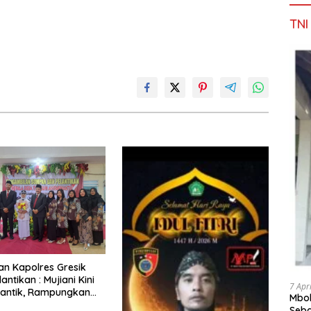
TNI
Dan Kapolres Gresik
lantikan : Mujiani Kini
7 Apr
lantik, Rampungkan
Mbok
elebaran Jalan!
Seba