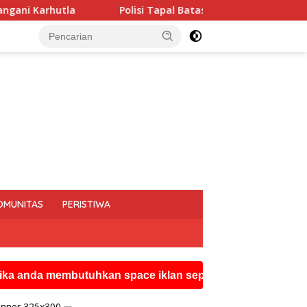
si Tapal Batas dan Pedalaman Hoegeng Awards 2026 Diraih Iptu 
OMUNITAS
PERISTIWA
embutuhkan space iklan seperti ini silahkan hubungi wat