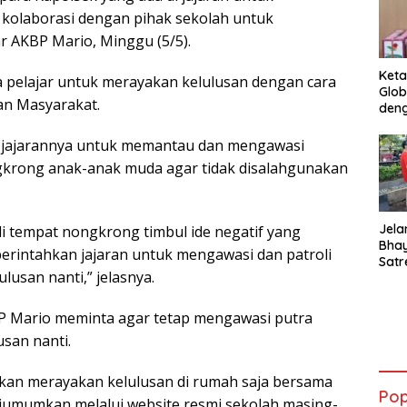
 kolaborasi dengan pihak sekolah untuk
r AKBP Mario, Minggu (5/5).
Keta
a pelajar untuk merayakan kelulusan dengan cara
Glob
an Masyarakat.
deng
 jajarannya untuk memantau dan mengawasi
gkrong anak-anak muda agar tidak disalahgunakan
Jela
i tempat nongkrong timbul ide negatif yang
Bha
erintahkan jajaran untuk mengawasi dan patroli
Satr
san nanti,” jelasnya.
Tanj
Tes 
Anti
BP Mario meminta agar tetap mengawasi putra
san nanti.
ahkan merayakan kelulusan di rumah saja bersama
Pop
diumumkan melalui website resmi sekolah masing-