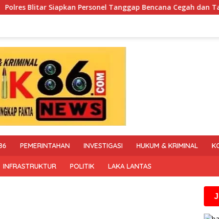
onel Tanggap Bencana Cegah dan Tangani Karhutla
Poli
86
PEMERINTAHAN
INVESTIGASI
HUKUM & KRIMINAL
K
INFRASTRUKTUR
POLITIK
LAKA LANTAS
Jika anda m