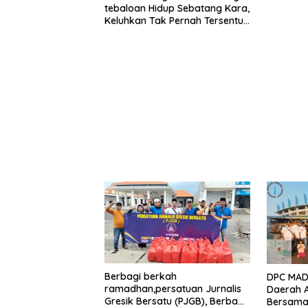
tebaloan Hidup Sebatang Kara,
Keluhkan Tak Pernah Tersentuh
Bantuan Pemerintah
kabupaten gresik
Berbagi berkah
DPC MADA
ramadhan,persatuan Jurnalis
Daerah 
Gresik Bersatu (PJGB), Berbagi
Bersama 