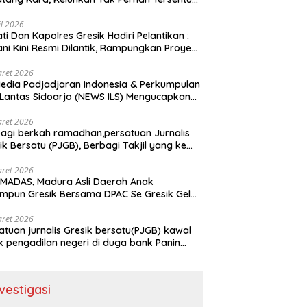
uan Pemerintah kabupaten gresik
il 2026
ati Dan Kapolres Gresik Hadiri Pelantikan :
ani Kini Resmi Dilantik, Rampungkan Proyek
baran Jalan!
aret 2026
edia Padjadjaran Indonesia & Perkumpulan
 Lantas Sidoarjo (NEWS ILS) Mengucapkan
mat Hari Raya Idul Fitri 1447 H – 2026 M
aret 2026
agi berkah ramadhan,persatuan Jurnalis
ik Bersatu (PJGB), Berbagi Takjil yang ke
kali, sebanyak 300 bungkus
aret 2026
MADAS, Madura Asli Daerah Anak
mpun Gresik Bersama DPAC Se Gresik Gelar
 Sosial, Bagikan 700 Bungkus Takjil di GOR
ora Joko Samudro
aret 2026
atuan jurnalis Gresik bersatu(PJGB) kawal
k pengadilan negeri di duga bank Panin
pkan SHM atas nama Molyo Cipto amin
nvestigasi