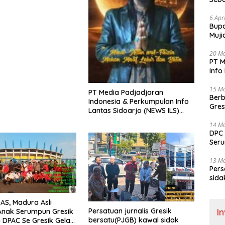
Bant
6 Apr
​Bup
Muji
Pele
20 M
PT M
Info
Sela
15 M
PT Media Padjadjaran
Berb
Indonesia & Perkumpulan Info
Gres
Lantas Sidoarjo (NEWS ILS)
dua 
Mengucapkan Selamat Hari
14 M
Raya Idul Fitri 1447 H – 2026 M
DPC 
Seru
Aksi
Gel
13 M
Pers
sida
gela
S, Madura Asli
I
Persatuan jurnalis Gresik
Anak Serumpun Gresik
bersatu(PJGB) kawal sidak
DPAC Se Gresik Gelar