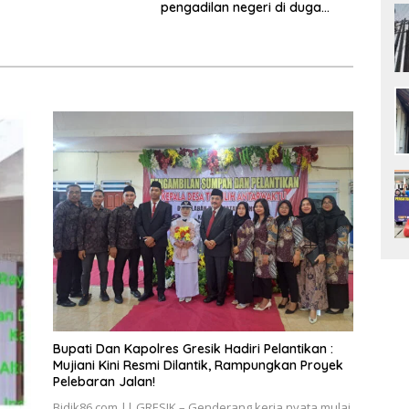
pengadilan negeri di duga
ial, Bagikan 700
bank Panin gelapkan SHM atas
Takjil di GOR Gelora
nama Molyo Cipto amin
mudro
​Bupati Dan Kapolres Gresik Hadiri Pelantikan :
Mujiani Kini Resmi Dilantik, Rampungkan Proyek
Pelebaran Jalan!
Bidik86.com || GRESIK – Genderang kerja nyata mulai