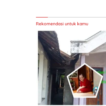
Takjil yang ke dua kali,
Aksi Sos
sebanyak 300 bungkus
Bungkus 
Joko Sa
Rekomendasi untuk kamu