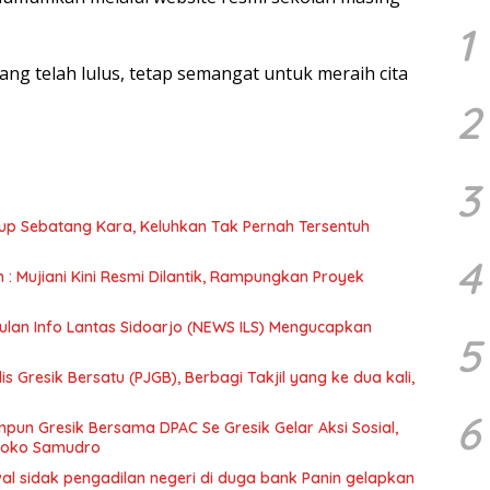
1
ang telah lulus, tetap semangat untuk meraih cita
2
3
up Sebatang Kara, Keluhkan Tak Pernah Tersentuh
4
n : Mujiani Kini Resmi Dilantik, Rampungkan Proyek
ulan Info Lantas Sidoarjo (NEWS ILS) Mengucapkan
5
 Gresik Bersatu (PJGB), Berbagi Takjil yang ke dua kali,
6
un Gresik Bersama DPAC Se Gresik Gelar Aksi Sosial,
 Joko Samudro
wal sidak pengadilan negeri di duga bank Panin gelapkan