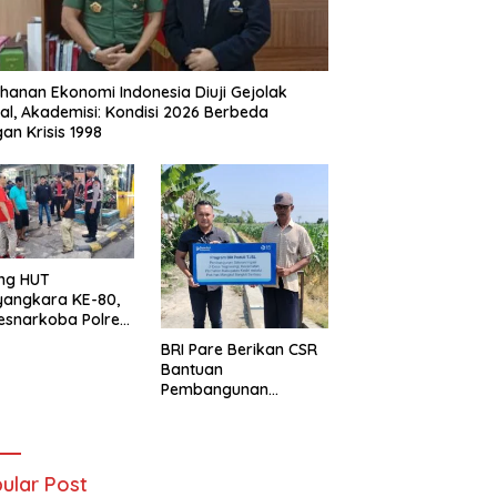
hanan Ekonomi Indonesia Diuji Gejolak
al, Akademisi: Kondisi 2026 Berbeda
an Krisis 1998
ng HUT
yangkara KE-80,
esnarkoba Polres
ung Perak Gelar
BRI Pare Berikan CSR
Urine Sopir Truck
Bantuan
sipasi Narkoba
Pembangunan
Saluran Irigasi di Desa
Tegowangi Kediri
ular Post