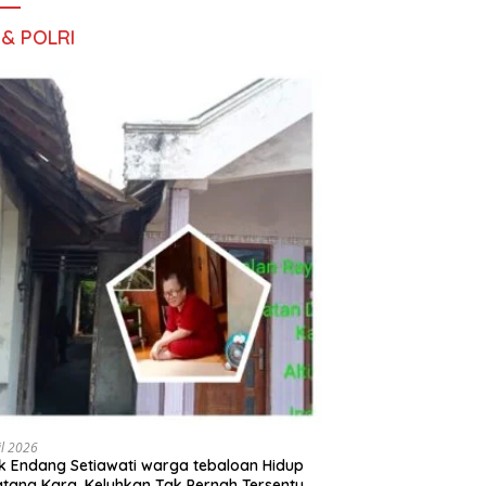
 & POLRI
il 2026
 Endang Setiawati warga tebaloan Hidup
tang Kara, Keluhkan Tak Pernah Tersentuh