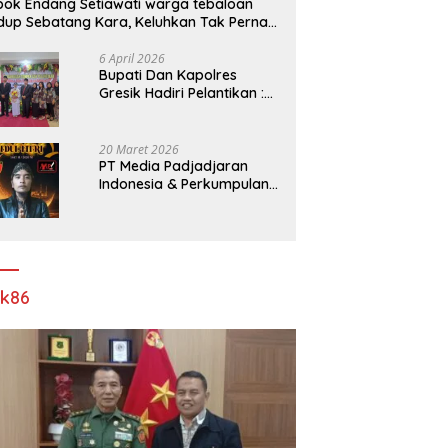
ok Endang Setiawati warga tebaloan
dup Sebatang Kara, Keluhkan Tak Pernah
rsentuh Bantuan Pemerintah kabupaten
esik
6 April 2026
​Bupati Dan Kapolres
Gresik Hadiri Pelantikan :
Mujiani Kini Resmi Dilantik,
Rampungkan Proyek
Pelebaran Jalan!
20 Maret 2026
PT Media Padjadjaran
Indonesia & Perkumpulan
Info Lantas Sidoarjo
(NEWS ILS) Mengucapkan
Selamat Hari Raya Idul Fitri
1447 H – 2026 M
ik86