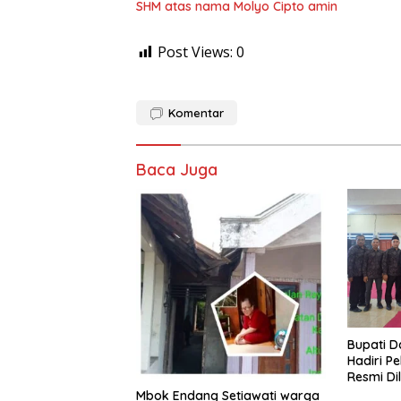
SHM atas nama Molyo Cipto amin
Post Views:
0
Komentar
Baca Juga
​Bupati 
Hadiri Pe
Resmi Di
Proyek P
Mbok Endang Setiawati warga