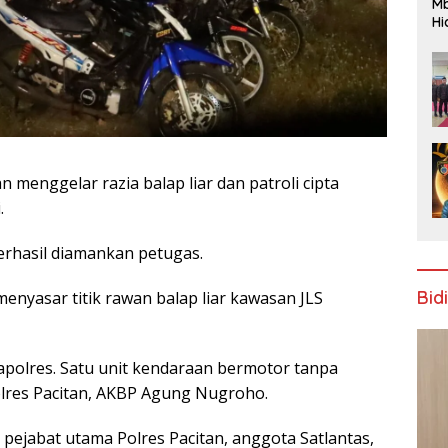
Mb
Hi
Te
gr
 menggelar razia balap liar dan patroli cipta
.
erhasil diamankan petugas.
Bid
menyasar titik rawan balap liar kawasan JLS
polres. Satu unit kendaraan bermotor tanpa
olres Pacitan, AKBP Agung Nugroho.
ara pejabat utama Polres Pacitan, anggota Satlantas,