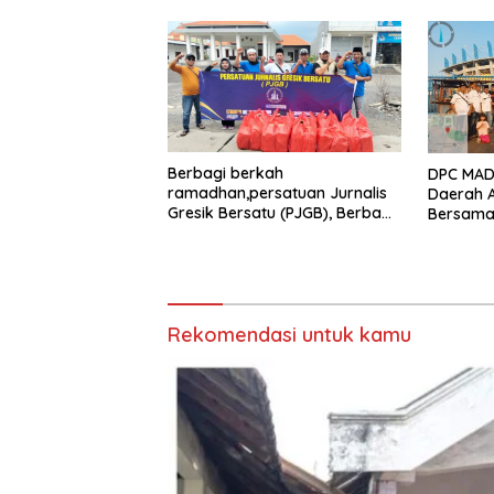
Berbagi berkah
DPC MADA
ramadhan,persatuan Jurnalis
Daerah 
Gresik Bersatu (PJGB), Berbagi
Bersama 
Takjil yang ke dua kali,
Aksi Sos
sebanyak 300 bungkus
Bungkus 
Joko Sa
Rekomendasi untuk kamu