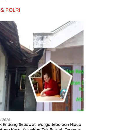
 & POLRI
il 2026
 Endang Setiawati warga tebaloan Hidup
tang Kara, Keluhkan Tak Pernah Tersentuh