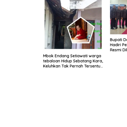
​Bupati 
Hadiri Pe
Resmi Di
Proyek P
Mbok Endang Setiawati warga
tebaloan Hidup Sebatang Kara,
Keluhkan Tak Pernah Tersentuh
Bantuan Pemerintah
kabupaten gresik