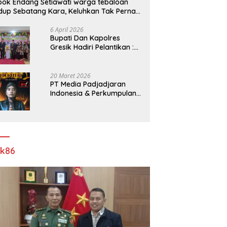
ok Endang Setiawati warga tebaloan
dup Sebatang Kara, Keluhkan Tak Pernah
rsentuh Bantuan Pemerintah kabupaten
esik
6 April 2026
​Bupati Dan Kapolres
Gresik Hadiri Pelantikan :
Mujiani Kini Resmi Dilantik,
Rampungkan Proyek
Pelebaran Jalan!
20 Maret 2026
PT Media Padjadjaran
Indonesia & Perkumpulan
Info Lantas Sidoarjo
(NEWS ILS) Mengucapkan
Selamat Hari Raya Idul Fitri
1447 H – 2026 M
ik86