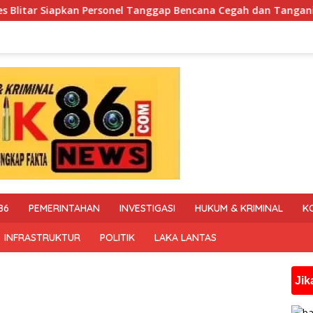
Tanggap Bencana Cegah dan Tangani Karhutla
Polisi Ta
86
PEMERINTAHAN
INVESTIGASI
HUKUM & KRIMINAL
K
INFRASTRUKTUR
POLITIK
LAKA LANTAS
Jika anda mem