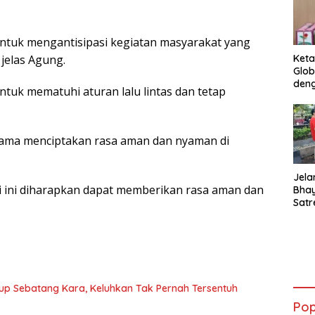
 untuk mengantisipasi kegiatan masyarakat yang
jelas Agung.
Keta
Glob
deng
ntuk mematuhi aturan lalu lintas dan tetap
ama menciptakan rasa aman dan nyaman di
Jela
disi ini diharapkan dapat memberikan rasa aman dan
Bha
Satr
Tanj
Tes 
Anti
up Sebatang Kara, Keluhkan Tak Pernah Tersentuh
Pop