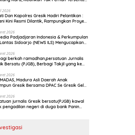
uan Pemerintah kabupaten gresik
il 2026
ati Dan Kapolres Gresik Hadiri Pelantikan :
ani Kini Resmi Dilantik, Rampungkan Proyek
baran Jalan!
aret 2026
edia Padjadjaran Indonesia & Perkumpulan
 Lantas Sidoarjo (NEWS ILS) Mengucapkan
mat Hari Raya Idul Fitri 1447 H – 2026 M
aret 2026
agi berkah ramadhan,persatuan Jurnalis
ik Bersatu (PJGB), Berbagi Takjil yang ke
kali, sebanyak 300 bungkus
aret 2026
MADAS, Madura Asli Daerah Anak
mpun Gresik Bersama DPAC Se Gresik Gelar
 Sosial, Bagikan 700 Bungkus Takjil di GOR
ora Joko Samudro
aret 2026
atuan jurnalis Gresik bersatu(PJGB) kawal
k pengadilan negeri di duga bank Panin
pkan SHM atas nama Molyo Cipto amin
nvestigasi