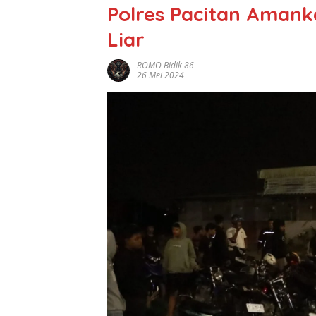
Polres Pacitan Amank
Liar
ROMO Bidik 86
26 Mei 2024