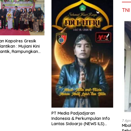
TNI
Dan Kapolres Gresik
lantikan : Mujiani Kini
lantik, Rampungkan
elebaran Jalan!
PT Media Padjadjaran
Indonesia & Perkumpulan Info
7 Apr
Lantas Sidoarjo (NEWS ILS)
Mbok
Mengucapkan Selamat Hari
Seba