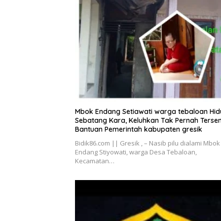
Mbok Endang Setiawati warga tebaloan Hi
Sebatang Kara, Keluhkan Tak Pernah Terse
Bantuan Pemerintah kabupaten gresik
Bidik86.com || Gresik , – Nasib pilu dialami Mbok
Endang Stiyowati, warga Desa Tebaloan,
Kecamatan…