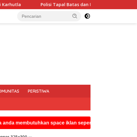
pal Batas dan Pedalaman Hoegeng Awards 2026 Diraih Iptu Motal
OMUNITAS
PERISTIWA
butuhkan space iklan seperti ini silahkan hubungi watsa