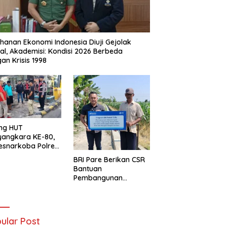
hanan Ekonomi Indonesia Diuji Gejolak
al, Akademisi: Kondisi 2026 Berbeda
an Krisis 1998
ng HUT
yangkara KE-80,
esnarkoba Polres
ung Perak Gelar
BRI Pare Berikan CSR
Urine Sopir Truck
Bantuan
sipasi Narkoba
Pembangunan
Saluran Irigasi di Desa
Tegowangi Kediri
ular Post