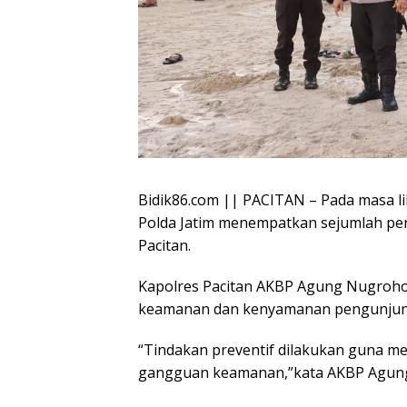
Bidik86.com || PACITAN – Pada masa lib
Polda Jatim menempatkan sejumlah pers
Pacitan.
Kapolres Pacitan AKBP Agung Nugroho
keamanan dan kenyamanan pengunjung 
“Tindakan preventif dilakukan guna me
gangguan keamanan,”kata AKBP Agung s