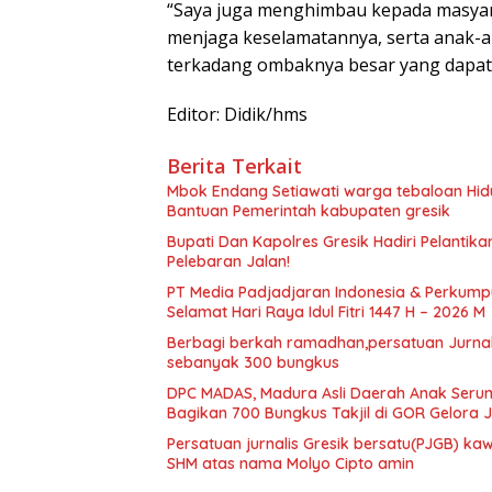
“Saya juga menghimbau kepada masyar
menjaga keselamatannya, serta anak-
terkadang ombaknya besar yang dapat
Editor: Didik/hms
Berita Terkait
Mbok Endang Setiawati warga tebaloan Hid
Bantuan Pemerintah kabupaten gresik
​Bupati Dan Kapolres Gresik Hadiri Pelantika
Pelebaran Jalan!
PT Media Padjadjaran Indonesia & Perkump
Selamat Hari Raya Idul Fitri 1447 H – 2026 M
Berbagi berkah ramadhan,persatuan Jurnalis
sebanyak 300 bungkus
DPC MADAS, Madura Asli Daerah Anak Serump
Bagikan 700 Bungkus Takjil di GOR Gelora
Persatuan jurnalis Gresik bersatu(PJGB) ka
SHM atas nama Molyo Cipto amin