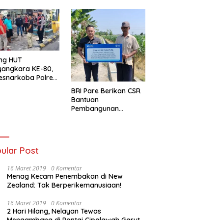
ng HUT
yangkara KE-80,
esnarkoba Polres
ung Perak Gelar
BRI Pare Berikan CSR
Urine Sopir Truck
Bantuan
sipasi Narkoba
Pembangunan
Saluran Irigasi di Desa
Tegowangi Kediri
ular Post
16 Maret 2019
0 Komentar
Menag Kecam Penembakan di New
Zealand: Tak Berperikemanusiaan!
16 Maret 2019
0 Komentar
2 Hari Hilang, Nelayan Tewas