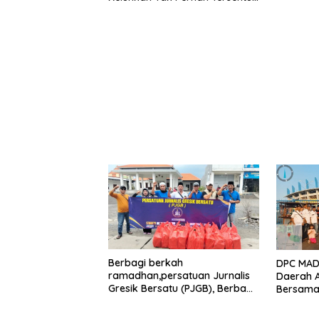
Bantuan Pemerintah
kabupaten gresik
Berbagi berkah
DPC MADA
ramadhan,persatuan Jurnalis
Daerah 
Gresik Bersatu (PJGB), Berbagi
Bersama 
Takjil yang ke dua kali,
Aksi Sos
sebanyak 300 bungkus
Bungkus 