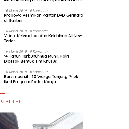
Mengambang di Pantai Cipalawah Garut
16 Maret 2019
0 Komentar
Prabowo Resmikan Kantor DPD Gerindra
di Banten
16 Maret 2019
0 Komentar
Video: Kelemahan dan Kelebihan All New
Terios
16 Maret 2019
0 Komentar
14 Tahun Terbunuhnya Munir, Polri
Didesak Bentuk Tim Khusus
16 Maret 2019
0 Komentar
Bersih-bersih, 60 Warga Tanjung Priok
Ikuti Program Padat Karya
 & POLRI