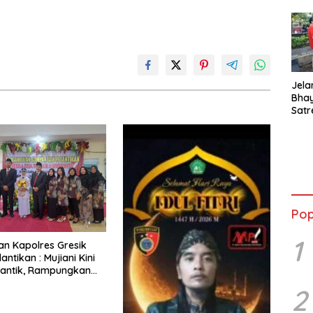
Jela
Bha
Satr
Tanj
Tes 
Anti
Pop
1
Dan Kapolres Gresik
lantikan : Mujiani Kini
lantik, Rampungkan
elebaran Jalan!
2