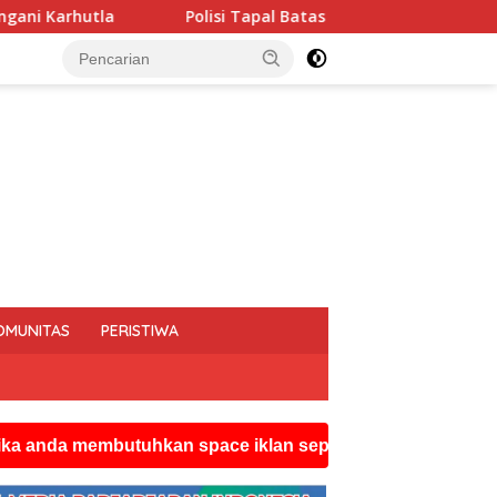
 Tapal Batas dan Pedalaman Hoegeng Awards 2026 Diraih Iptu Mo
OMUNITAS
PERISTIWA
mbutuhkan space iklan seperti ini silahkan hubungi wats