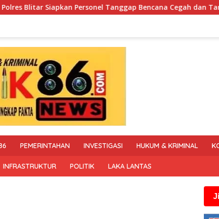
el Tanggap Bencana Cegah dan Tangani Karhutla
Polisi
86
PEMERINTAHAN
INVESTIGASI
HUKUM & KRIMINAL
K
INFRASTRUKTUR
POLITIK
LAKA LANTAS
Jika anda me