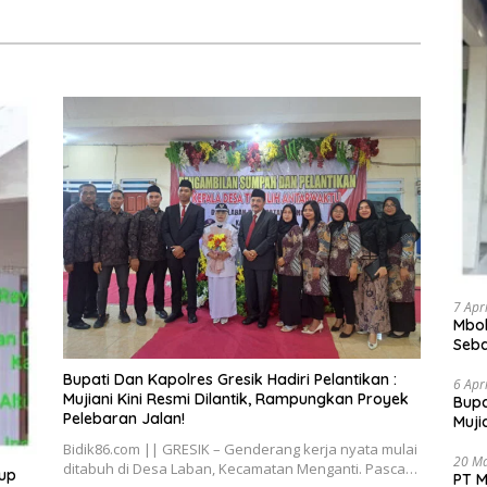
nama Molyo Cipto amin
mudro
7 Apr
Mbok
Seba
Bant
​Bupati Dan Kapolres Gresik Hadiri Pelantikan :
6 Apr
Mujiani Kini Resmi Dilantik, Rampungkan Proyek
​Bup
Pelebaran Jalan!
Muji
Pele
Bidik86.com || GRESIK – Genderang kerja nyata mulai
20 M
ditabuh di Desa Laban, Kecamatan Menganti. Pasca…
dup
PT M