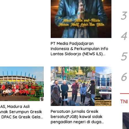
3
4
PT Media Padjadjaran
Indonesia & Perkumpulan Info
5
Lantas Sidoarjo (NEWS ILS)
Mengucapkan Selamat Hari
Raya Idul Fitri 1447 H – 2026 M
6
TNI
S, Madura Asli
Persatuan jurnalis Gresik
Anak Serumpun Gresik
bersatu(PJGB) kawal sidak
DPAC Se Gresik Gelar
pengadilan negeri di duga
ial, Bagikan 700
bank Panin gelapkan SHM atas
Takjil di GOR Gelora