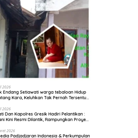
il 2026
 Endang Setiawati warga tebaloan Hidup
tang Kara, Keluhkan Tak Pernah Tersentuh
uan Pemerintah kabupaten gresik
il 2026
ati Dan Kapolres Gresik Hadiri Pelantikan :
ani Kini Resmi Dilantik, Rampungkan Proyek
baran Jalan!
aret 2026
edia Padjadjaran Indonesia & Perkumpulan