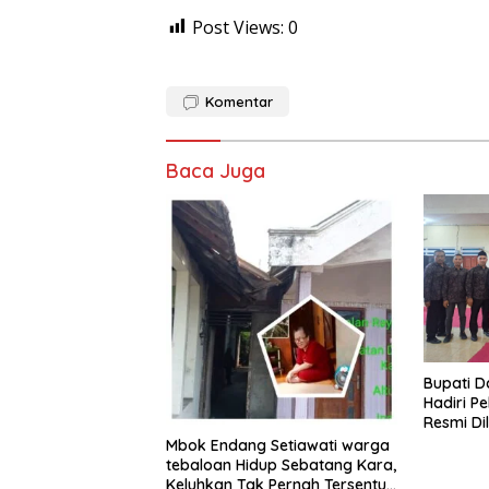
Post Views:
0
Komentar
Baca Juga
​Bupati 
Hadiri Pe
Resmi Di
Proyek P
Mbok Endang Setiawati warga
tebaloan Hidup Sebatang Kara,
Keluhkan Tak Pernah Tersentuh