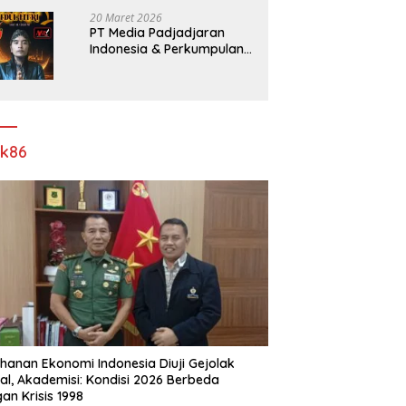
Pelebaran Jalan!
20 Maret 2026
PT Media Padjadjaran
Indonesia & Perkumpulan
Info Lantas Sidoarjo
(NEWS ILS) Mengucapkan
Selamat Hari Raya Idul Fitri
1447 H – 2026 M
ik86
hanan Ekonomi Indonesia Diuji Gejolak
al, Akademisi: Kondisi 2026 Berbeda
an Krisis 1998