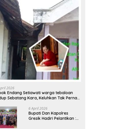
April 2026
ok Endang Setiawati warga tebaloan
dup Sebatang Kara, Keluhkan Tak Pernah
rsentuh Bantuan Pemerintah kabupaten
esik
6 April 2026
​Bupati Dan Kapolres
Gresik Hadiri Pelantikan :
Mujiani Kini Resmi Dilantik,
Rampungkan Proyek