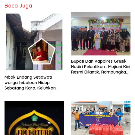
Baca Juga
​Bupati Dan Kapolres Gresik
Hadiri Pelantikan : Mujiani Kini
Resmi Dilantik, Rampungkan
Mbok Endang Setiawati
Proyek Pelebaran Jalan!
warga tebaloan Hidup
Sebatang Kara, Keluhkan
Tak Pernah Tersentuh
Bantuan Pemerintah
kabupaten gresik