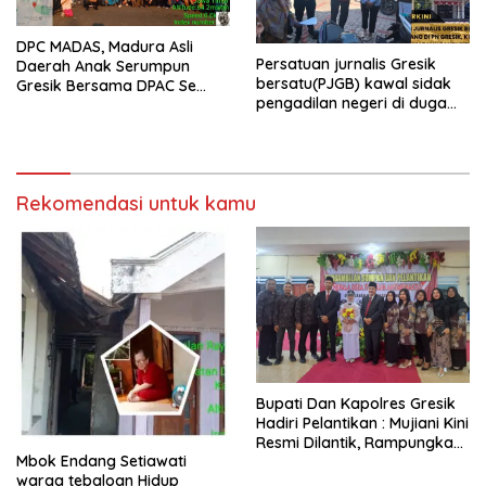
DPC MADAS, Madura Asli
Persatuan jurnalis Gresik
Daerah Anak Serumpun
bersatu(PJGB) kawal sidak
Gresik Bersama DPAC Se
pengadilan negeri di duga
Gresik Gelar Aksi Sosial,
bank Panin gelapkan SHM
Bagikan 700 Bungkus Takjil
atas nama Molyo Cipto amin
di GOR Gelora Joko
Samudro
Rekomendasi untuk kamu
​Bupati Dan Kapolres Gresik
Hadiri Pelantikan : Mujiani Kini
Resmi Dilantik, Rampungkan
Mbok Endang Setiawati
Proyek Pelebaran Jalan!
warga tebaloan Hidup