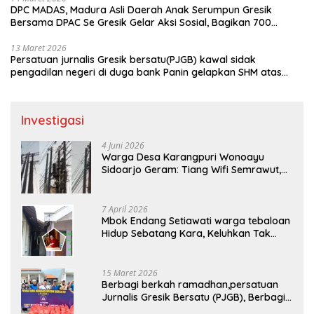
DPC MADAS, Madura Asli Daerah Anak Serumpun Gresik
Bersama DPAC Se Gresik Gelar Aksi Sosial, Bagikan 700
Bungkus Takjil di GOR Gelora Joko Samudro
13 Maret 2026
Persatuan jurnalis Gresik bersatu(PJGB) kawal sidak
pengadilan negeri di duga bank Panin gelapkan SHM atas
nama Molyo Cipto amin
Investigasi
4 Juni 2026
Warga Desa Karangpuri Wonoayu
Sidoarjo Geram: Tiang Wifi Semrawut,
Diduga Dipasang Sembarangan di
Pekarangan Tanpa Ijin Pemilik Tanah
7 April 2026
Mbok Endang Setiawati warga tebaloan
Hidup Sebatang Kara, Keluhkan Tak
Pernah Tersentuh Bantuan Pemerintah
kabupaten gresik
15 Maret 2026
Berbagi berkah ramadhan,persatuan
Jurnalis Gresik Bersatu (PJGB), Berbagi
Takjil yang ke dua kali, sebanyak 300