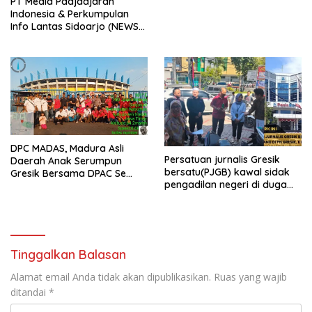
PT Media Padjadjaran
Indonesia & Perkumpulan
Info Lantas Sidoarjo (NEWS
ILS) Mengucapkan Selamat
Hari Raya Idul Fitri 1447 H –
2026 M
DPC MADAS, Madura Asli
Persatuan jurnalis Gresik
Daerah Anak Serumpun
bersatu(PJGB) kawal sidak
Gresik Bersama DPAC Se
pengadilan negeri di duga
Gresik Gelar Aksi Sosial,
bank Panin gelapkan SHM
Bagikan 700 Bungkus Takjil
atas nama Molyo Cipto amin
di GOR Gelora Joko
Samudro
Tinggalkan Balasan
Alamat email Anda tidak akan dipublikasikan.
Ruas yang wajib
ditandai
*