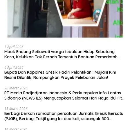
7 April 2026
Mbok Endang Setiawati warga tebaloan Hidup Sebatang
Kara, Keluhkan Tak Pernah Tersentuh Bantuan Pemerintah
kabupaten gresik
6 April 2026
​Bupati Dan Kapolres Gresik Hadiri Pelantikan : Mujiani Kini
Resmi Dilantik, Rampungkan Proyek Pelebaran Jalan!
20 Maret 2026
PT Media Padjadjaran Indonesia & Perkumpulan Info Lantas
Sidoarjo (NEWS ILS) Mengucapkan Selamat Hari Raya Idul Fitri
1447 H – 2026 M
15 Maret 2026
Berbagi berkah ramadhan,persatuan Jurnalis Gresik Bersatu
(PJGB), Berbagi Takjil yang ke dua kali, sebanyak 300
bungkus
14 Maret 2026