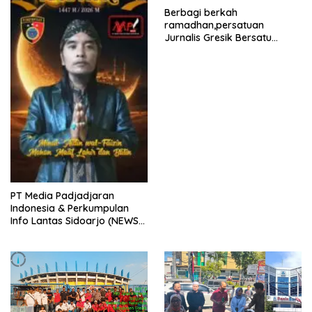
Berbagi berkah
ramadhan,persatuan
Jurnalis Gresik Bersatu
(PJGB), Berbagi Takjil yang
ke dua kali, sebanyak 300
bungkus
PT Media Padjadjaran
Indonesia & Perkumpulan
Info Lantas Sidoarjo (NEWS
ILS) Mengucapkan Selamat
Hari Raya Idul Fitri 1447 H –
2026 M