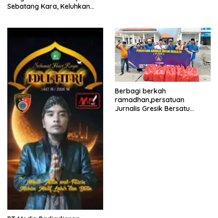
Sebatang Kara, Keluhkan
Tak Pernah Tersentuh
Bantuan Pemerintah
kabupaten gresik
Berbagi berkah
ramadhan,persatuan
Jurnalis Gresik Bersatu
(PJGB), Berbagi Takjil yang
ke dua kali, sebanyak 300
bungkus