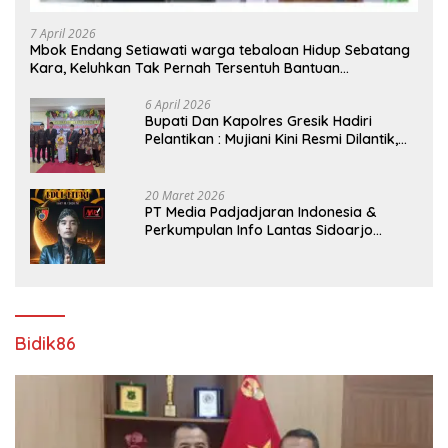
7 April 2026
Mbok Endang Setiawati warga tebaloan Hidup Sebatang
Kara, Keluhkan Tak Pernah Tersentuh Bantuan
Pemerintah kabupaten gresik
6 April 2026
​Bupati Dan Kapolres Gresik Hadiri
Pelantikan : Mujiani Kini Resmi Dilantik,
Rampungkan Proyek Pelebaran Jalan!
20 Maret 2026
PT Media Padjadjaran Indonesia &
Perkumpulan Info Lantas Sidoarjo
(NEWS ILS) Mengucapkan Selamat Hari
Raya Idul Fitri 1447 H – 2026 M
Bidik86