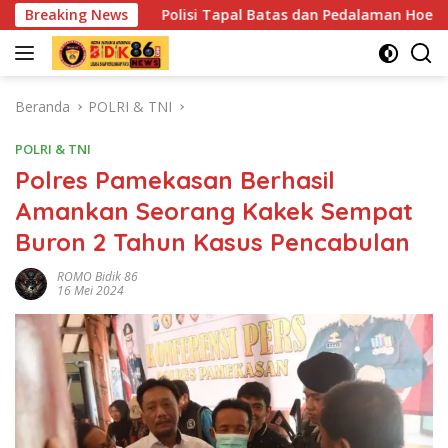
Langsung
Polisi Tapal Batas dan Pedalaman Hoegeng Awards 2026 Dirai
Breaking News
ke
konten
Beranda
POLRI & TNI
POLRI & TNI
Polres Pamekasan Berhasil
Amankan Seorang Kakek Sempat
Buron 2 Tahun Kasus Pencabulan
ROMO Bidik 86
16 Mei 2024