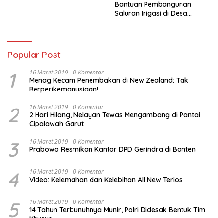
Bantuan Pembangunan
Saluran Irigasi di Desa
Tegowangi Kediri
Popular Post
1
16 Maret 2019
0 Komentar
Menag Kecam Penembakan di New Zealand: Tak
Berperikemanusiaan!
2
16 Maret 2019
0 Komentar
2 Hari Hilang, Nelayan Tewas Mengambang di Pantai
Cipalawah Garut
3
16 Maret 2019
0 Komentar
Prabowo Resmikan Kantor DPD Gerindra di Banten
4
16 Maret 2019
0 Komentar
Video: Kelemahan dan Kelebihan All New Terios
5
16 Maret 2019
0 Komentar
14 Tahun Terbunuhnya Munir, Polri Didesak Bentuk Tim