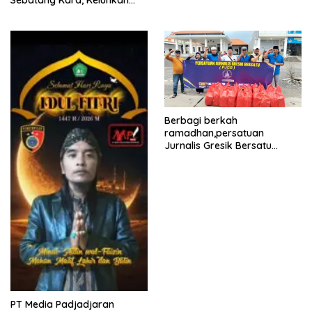
Tak Pernah Tersentuh
Bantuan Pemerintah
kabupaten gresik
Berbagi berkah
ramadhan,persatuan
Jurnalis Gresik Bersatu
(PJGB), Berbagi Takjil yang
ke dua kali, sebanyak 300
bungkus
PT Media Padjadjaran