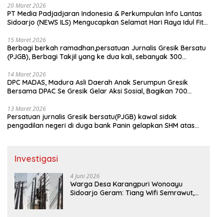
20 Maret 2026
PT Media Padjadjaran Indonesia & Perkumpulan Info Lantas
Sidoarjo (NEWS ILS) Mengucapkan Selamat Hari Raya Idul Fitri
1447 H – 2026 M
15 Maret 2026
Berbagi berkah ramadhan,persatuan Jurnalis Gresik Bersatu
(PJGB), Berbagi Takjil yang ke dua kali, sebanyak 300
bungkus
14 Maret 2026
DPC MADAS, Madura Asli Daerah Anak Serumpun Gresik
Bersama DPAC Se Gresik Gelar Aksi Sosial, Bagikan 700
Bungkus Takjil di GOR Gelora Joko Samudro
13 Maret 2026
Persatuan jurnalis Gresik bersatu(PJGB) kawal sidak
pengadilan negeri di duga bank Panin gelapkan SHM atas
nama Molyo Cipto amin
Investigasi
4 Juni 2026
Warga Desa Karangpuri Wonoayu
Sidoarjo Geram: Tiang Wifi Semrawut,
Diduga Dipasang Sembarangan di
Pekarangan Tanpa Ijin Pemilik Tanah