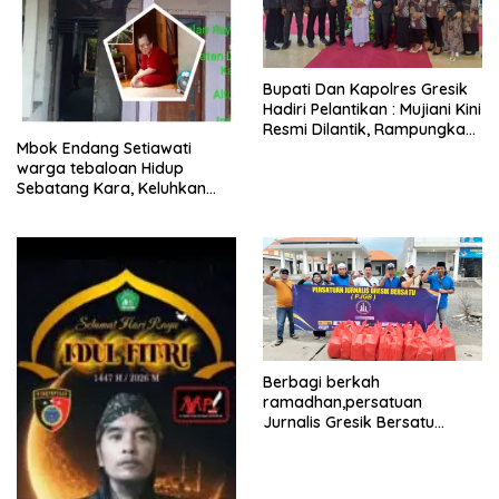
​Bupati Dan Kapolres Gresik
Hadiri Pelantikan : Mujiani Kini
Resmi Dilantik, Rampungkan
Mbok Endang Setiawati
Proyek Pelebaran Jalan!
warga tebaloan Hidup
Sebatang Kara, Keluhkan
Tak Pernah Tersentuh
Bantuan Pemerintah
kabupaten gresik
Berbagi berkah
ramadhan,persatuan
Jurnalis Gresik Bersatu
(PJGB), Berbagi Takjil yang
ke dua kali, sebanyak 300
bungkus