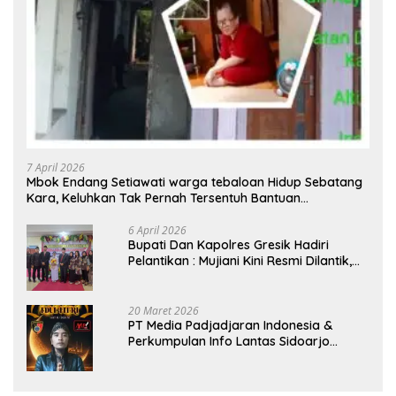
7 April 2026
Mbok Endang Setiawati warga tebaloan Hidup Sebatang
Kara, Keluhkan Tak Pernah Tersentuh Bantuan
Pemerintah kabupaten gresik
6 April 2026
​Bupati Dan Kapolres Gresik Hadiri
Pelantikan : Mujiani Kini Resmi Dilantik,
Rampungkan Proyek Pelebaran Jalan!
20 Maret 2026
PT Media Padjadjaran Indonesia &
Perkumpulan Info Lantas Sidoarjo
(NEWS ILS) Mengucapkan Selamat Hari
Raya Idul Fitri 1447 H – 2026 M