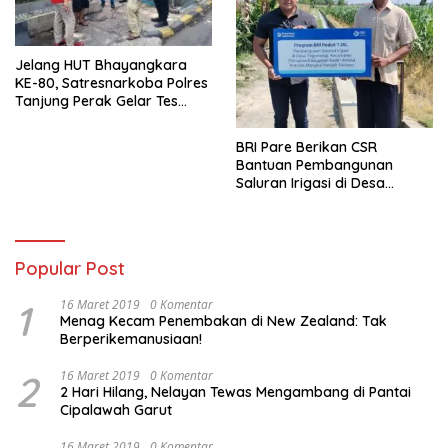
Jelang HUT Bhayangkara
KE-80, Satresnarkoba Polres
Tanjung Perak Gelar Tes
Urine Sopir Truck Antisipasi
Narkoba
BRI Pare Berikan CSR
Bantuan Pembangunan
Saluran Irigasi di Desa
Tegowangi Kediri
Popular Post
1
16 Maret 2019
0 Komentar
Menag Kecam Penembakan di New Zealand: Tak
Berperikemanusiaan!
2
16 Maret 2019
0 Komentar
2 Hari Hilang, Nelayan Tewas Mengambang di Pantai
Cipalawah Garut
16 Maret 2019
0 Komentar