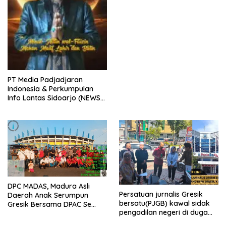
PT Media Padjadjaran
Indonesia & Perkumpulan
Info Lantas Sidoarjo (NEWS
ILS) Mengucapkan Selamat
Hari Raya Idul Fitri 1447 H –
2026 M
DPC MADAS, Madura Asli
Persatuan jurnalis Gresik
Daerah Anak Serumpun
bersatu(PJGB) kawal sidak
Gresik Bersama DPAC Se
pengadilan negeri di duga
Gresik Gelar Aksi Sosial,
bank Panin gelapkan SHM
Bagikan 700 Bungkus Takjil