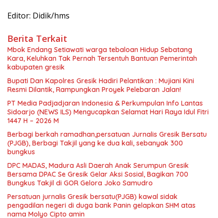
Editor: Didik/hms
Berita Terkait
Mbok Endang Setiawati warga tebaloan Hidup Sebatang
Kara, Keluhkan Tak Pernah Tersentuh Bantuan Pemerintah
kabupaten gresik
​Bupati Dan Kapolres Gresik Hadiri Pelantikan : Mujiani Kini
Resmi Dilantik, Rampungkan Proyek Pelebaran Jalan!
PT Media Padjadjaran Indonesia & Perkumpulan Info Lantas
Sidoarjo (NEWS ILS) Mengucapkan Selamat Hari Raya Idul Fitri
1447 H – 2026 M
Berbagi berkah ramadhan,persatuan Jurnalis Gresik Bersatu
(PJGB), Berbagi Takjil yang ke dua kali, sebanyak 300
bungkus
DPC MADAS, Madura Asli Daerah Anak Serumpun Gresik
Bersama DPAC Se Gresik Gelar Aksi Sosial, Bagikan 700
Bungkus Takjil di GOR Gelora Joko Samudro
Persatuan jurnalis Gresik bersatu(PJGB) kawal sidak
pengadilan negeri di duga bank Panin gelapkan SHM atas
nama Molyo Cipto amin