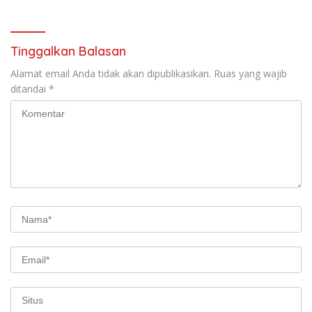
atas nama Molyo Cipto amin
di GOR Gelora Joko
Samudro
Tinggalkan Balasan
Alamat email Anda tidak akan dipublikasikan.
Ruas yang wajib
ditandai
*