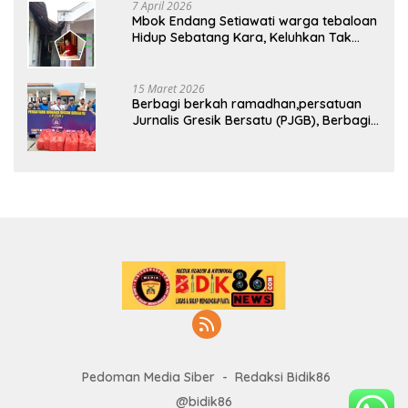
7 April 2026
Mbok Endang Setiawati warga tebaloan
Hidup Sebatang Kara, Keluhkan Tak
Pernah Tersentuh Bantuan Pemerintah
kabupaten gresik
15 Maret 2026
Berbagi berkah ramadhan,persatuan
Jurnalis Gresik Bersatu (PJGB), Berbagi
Takjil yang ke dua kali, sebanyak 300
bungkus
Pedoman Media Siber
Redaksi Bidik86
@bidik86