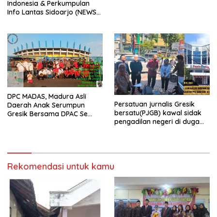
Indonesia & Perkumpulan
Info Lantas Sidoarjo (NEWS
ILS) Mengucapkan Selamat
Hari Raya Idul Fitri 1447 H –
2026 M
DPC MADAS, Madura Asli
Persatuan jurnalis Gresik
Daerah Anak Serumpun
bersatu(PJGB) kawal sidak
Gresik Bersama DPAC Se
pengadilan negeri di duga
Gresik Gelar Aksi Sosial,
bank Panin gelapkan SHM
Bagikan 700 Bungkus Takjil
atas nama Molyo Cipto amin
di GOR Gelora Joko
Samudro
Rekomendasi untuk kamu