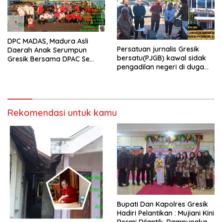
DPC MADAS, Madura Asli
Persatuan jurnalis Gresik
Daerah Anak Serumpun
bersatu(PJGB) kawal sidak
Gresik Bersama DPAC Se
pengadilan negeri di duga
Gresik Gelar Aksi Sosial,
bank Panin gelapkan SHM
Bagikan 700 Bungkus Takjil
atas nama Molyo Cipto amin
di GOR Gelora Joko
Samudro
Rekomendasi untuk kamu
​Bupati Dan Kapolres Gresik
Hadiri Pelantikan : Mujiani Kini