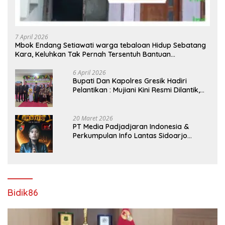
7 April 2026
Mbok Endang Setiawati warga tebaloan Hidup Sebatang
Kara, Keluhkan Tak Pernah Tersentuh Bantuan
Pemerintah kabupaten gresik
6 April 2026
​Bupati Dan Kapolres Gresik Hadiri
Pelantikan : Mujiani Kini Resmi Dilantik,
Rampungkan Proyek Pelebaran Jalan!
20 Maret 2026
PT Media Padjadjaran Indonesia &
Perkumpulan Info Lantas Sidoarjo
(NEWS ILS) Mengucapkan Selamat Hari
Raya Idul Fitri 1447 H – 2026 M
Bidik86