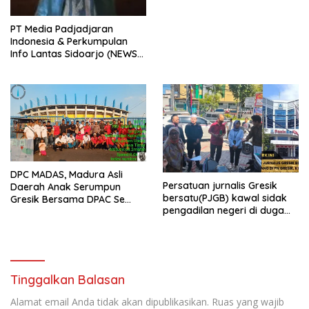
PT Media Padjadjaran
Indonesia & Perkumpulan
Info Lantas Sidoarjo (NEWS
ILS) Mengucapkan Selamat
Hari Raya Idul Fitri 1447 H –
2026 M
DPC MADAS, Madura Asli
Persatuan jurnalis Gresik
Daerah Anak Serumpun
bersatu(PJGB) kawal sidak
Gresik Bersama DPAC Se
pengadilan negeri di duga
Gresik Gelar Aksi Sosial,
bank Panin gelapkan SHM
Bagikan 700 Bungkus Takjil
atas nama Molyo Cipto amin
di GOR Gelora Joko
Samudro
Tinggalkan Balasan
Alamat email Anda tidak akan dipublikasikan.
Ruas yang wajib