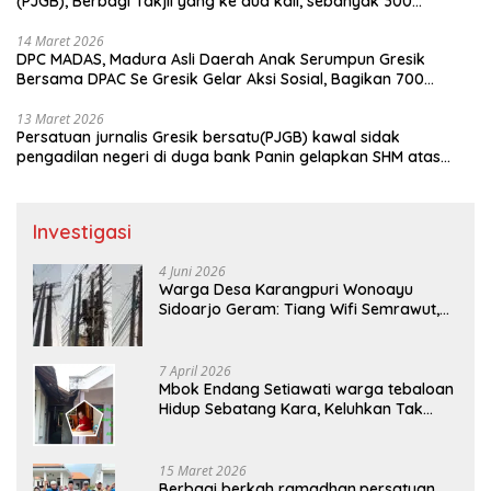
(PJGB), Berbagi Takjil yang ke dua kali, sebanyak 300
bungkus
14 Maret 2026
DPC MADAS, Madura Asli Daerah Anak Serumpun Gresik
Bersama DPAC Se Gresik Gelar Aksi Sosial, Bagikan 700
Bungkus Takjil di GOR Gelora Joko Samudro
13 Maret 2026
Persatuan jurnalis Gresik bersatu(PJGB) kawal sidak
pengadilan negeri di duga bank Panin gelapkan SHM atas
nama Molyo Cipto amin
Investigasi
4 Juni 2026
Warga Desa Karangpuri Wonoayu
Sidoarjo Geram: Tiang Wifi Semrawut,
Diduga Dipasang Sembarangan di
Pekarangan Tanpa Ijin Pemilik Tanah
7 April 2026
Mbok Endang Setiawati warga tebaloan
Hidup Sebatang Kara, Keluhkan Tak
Pernah Tersentuh Bantuan Pemerintah
kabupaten gresik
15 Maret 2026
Berbagi berkah ramadhan,persatuan