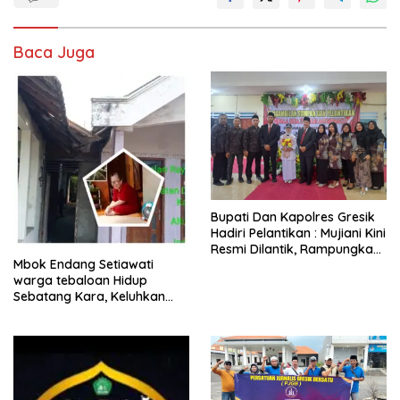
Baca Juga
​Bupati Dan Kapolres Gresik
Hadiri Pelantikan : Mujiani Kini
Resmi Dilantik, Rampungkan
Mbok Endang Setiawati
Proyek Pelebaran Jalan!
warga tebaloan Hidup
Sebatang Kara, Keluhkan
Tak Pernah Tersentuh
Bantuan Pemerintah
kabupaten gresik