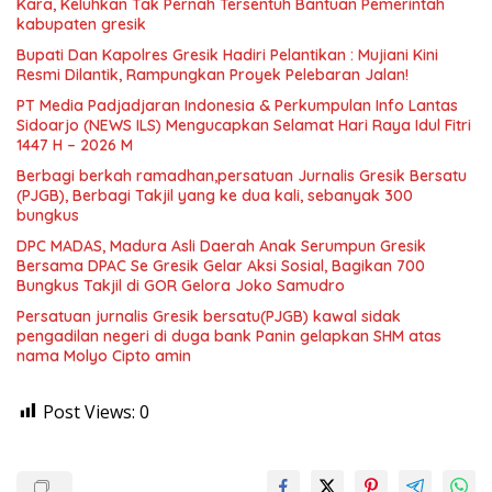
Kara, Keluhkan Tak Pernah Tersentuh Bantuan Pemerintah
kabupaten gresik
​Bupati Dan Kapolres Gresik Hadiri Pelantikan : Mujiani Kini
Resmi Dilantik, Rampungkan Proyek Pelebaran Jalan!
PT Media Padjadjaran Indonesia & Perkumpulan Info Lantas
Sidoarjo (NEWS ILS) Mengucapkan Selamat Hari Raya Idul Fitri
1447 H – 2026 M
Berbagi berkah ramadhan,persatuan Jurnalis Gresik Bersatu
(PJGB), Berbagi Takjil yang ke dua kali, sebanyak 300
bungkus
DPC MADAS, Madura Asli Daerah Anak Serumpun Gresik
Bersama DPAC Se Gresik Gelar Aksi Sosial, Bagikan 700
Bungkus Takjil di GOR Gelora Joko Samudro
Persatuan jurnalis Gresik bersatu(PJGB) kawal sidak
pengadilan negeri di duga bank Panin gelapkan SHM atas
nama Molyo Cipto amin
Post Views:
0