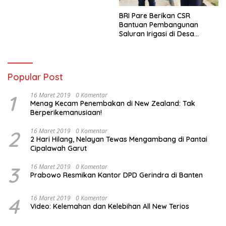
Urine Sopir Truck Antisipasi
Narkoba
BRI Pare Berikan CSR
Bantuan Pembangunan
Saluran Irigasi di Desa
Tegowangi Kediri
Popular Post
1
16 Maret 2019
0 Komentar
Menag Kecam Penembakan di New Zealand: Tak
Berperikemanusiaan!
2
16 Maret 2019
0 Komentar
2 Hari Hilang, Nelayan Tewas Mengambang di Pantai
Cipalawah Garut
3
16 Maret 2019
0 Komentar
Prabowo Resmikan Kantor DPD Gerindra di Banten
4
16 Maret 2019
0 Komentar
Video: Kelemahan dan Kelebihan All New Terios