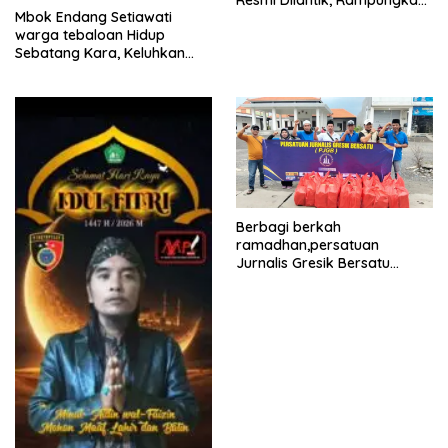
Resmi Dilantik, Rampungkan
Mbok Endang Setiawati
Proyek Pelebaran Jalan!
warga tebaloan Hidup
Sebatang Kara, Keluhkan
Tak Pernah Tersentuh
Bantuan Pemerintah
kabupaten gresik
Berbagi berkah
ramadhan,persatuan
Jurnalis Gresik Bersatu
(PJGB), Berbagi Takjil yang
ke dua kali, sebanyak 300
bungkus