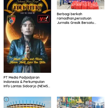
Berbagi berkah
ramadhan,persatuan
Jurnalis Gresik Bersatu
(PJGB), Berbagi Takjil yang
ke dua kali, sebanyak 300
bungkus
PT Media Padjadjaran
Indonesia & Perkumpulan
Info Lantas Sidoarjo (NEWS
ILS) Mengucapkan Selamat
Hari Raya Idul Fitri 1447 H –
2026 M