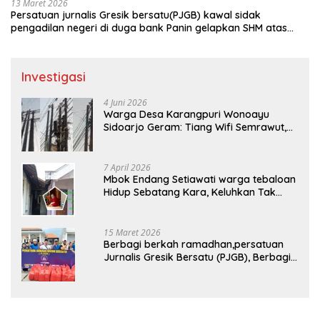
13 Maret 2026
Persatuan jurnalis Gresik bersatu(PJGB) kawal sidak
pengadilan negeri di duga bank Panin gelapkan SHM atas
nama Molyo Cipto amin
Investigasi
4 Juni 2026
Warga Desa Karangpuri Wonoayu
Sidoarjo Geram: Tiang Wifi Semrawut,
Diduga Dipasang Sembarangan di
Pekarangan Tanpa Ijin Pemilik Tanah
7 April 2026
Mbok Endang Setiawati warga tebaloan
Hidup Sebatang Kara, Keluhkan Tak
Pernah Tersentuh Bantuan Pemerintah
kabupaten gresik
15 Maret 2026
Berbagi berkah ramadhan,persatuan
Jurnalis Gresik Bersatu (PJGB), Berbagi
Takjil yang ke dua kali, sebanyak 300
bungkus