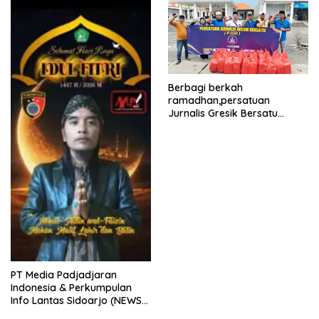
kabupaten gresik
Berbagi berkah
ramadhan,persatuan
Jurnalis Gresik Bersatu
(PJGB), Berbagi Takjil yang
ke dua kali, sebanyak 300
bungkus
PT Media Padjadjaran
Indonesia & Perkumpulan
Info Lantas Sidoarjo (NEWS
ILS) Mengucapkan Selamat