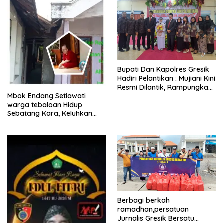
​Bupati Dan Kapolres Gresik
Hadiri Pelantikan : Mujiani Kini
Resmi Dilantik, Rampungkan
Mbok Endang Setiawati
Proyek Pelebaran Jalan!
warga tebaloan Hidup
Sebatang Kara, Keluhkan
Tak Pernah Tersentuh
Bantuan Pemerintah
kabupaten gresik
Berbagi berkah
ramadhan,persatuan
Jurnalis Gresik Bersatu