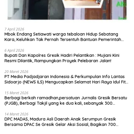
7 April 2026
Mbok Endang Setiawati warga tebaloan Hidup Sebatang
Kara, Keluhkan Tak Pernah Tersentuh Bantuan Pemerintah
kabupaten gresik
6 April 2026
​Bupati Dan Kapolres Gresik Hadiri Pelantikan : Mujiani Kini
Resmi Dilantik, Rampungkan Proyek Pelebaran Jalan!
20 Maret 2026
PT Media Padjadjaran Indonesia & Perkumpulan Info Lantas
Sidoarjo (NEWS ILS) Mengucapkan Selamat Hari Raya Idul Fitri
1447 H – 2026 M
15 Maret 2026
Berbagi berkah ramadhan,persatuan Jurnalis Gresik Bersatu
(PJGB), Berbagi Takjil yang ke dua kali, sebanyak 300
bungkus
14 Maret 2026
DPC MADAS, Madura Asli Daerah Anak Serumpun Gresik
Bersama DPAC Se Gresik Gelar Aksi Sosial, Bagikan 700
Bungkus Takjil di GOR Gelora Joko Samudro