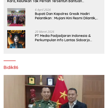
Kara, Keluhkan Tak Pernah Tersentuh Bantuan
Pemerintah kabupaten gresik
6 April 2026
​Bupati Dan Kapolres Gresik Hadiri
Pelantikan : Mujiani Kini Resmi Dilantik,
Rampungkan Proyek Pelebaran Jalan!
20 Maret 2026
PT Media Padjadjaran Indonesia &
Perkumpulan Info Lantas Sidoarjo
(NEWS ILS) Mengucapkan Selamat Hari
Raya Idul Fitri 1447 H – 2026 M
Bidik86