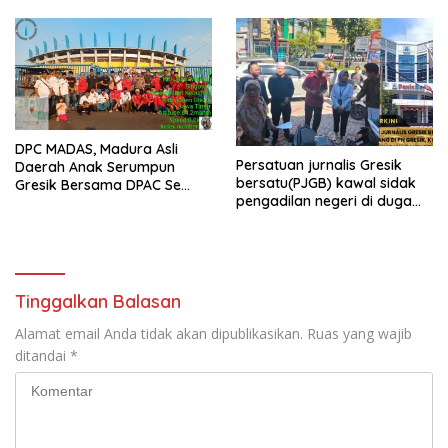
Hari Raya Idul Fitri 1447 H –
2026 M
DPC MADAS, Madura Asli
Persatuan jurnalis Gresik
Daerah Anak Serumpun
bersatu(PJGB) kawal sidak
Gresik Bersama DPAC Se
pengadilan negeri di duga
Gresik Gelar Aksi Sosial,
bank Panin gelapkan SHM
Bagikan 700 Bungkus Takjil
atas nama Molyo Cipto amin
di GOR Gelora Joko
Samudro
Tinggalkan Balasan
Alamat email Anda tidak akan dipublikasikan.
Ruas yang wajib
ditandai
*