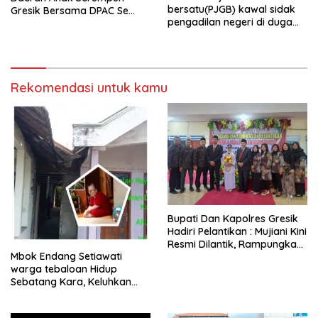
bersatu(PJGB) kawal sidak
Gresik Bersama DPAC Se
pengadilan negeri di duga
Gresik Gelar Aksi Sosial,
bank Panin gelapkan SHM
Bagikan 700 Bungkus Takjil
atas nama Molyo Cipto amin
di GOR Gelora Joko
Samudro
Rekomendasi untuk kamu
​Bupati Dan Kapolres Gresik
Hadiri Pelantikan : Mujiani Kini
Resmi Dilantik, Rampungkan
Mbok Endang Setiawati
Proyek Pelebaran Jalan!
warga tebaloan Hidup
Sebatang Kara, Keluhkan
Tak Pernah Tersentuh
Bantuan Pemerintah