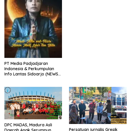
(PJGB), Berbagi Takjil yang
ke dua kali, sebanyak 300
bungkus
PT Media Padjadjaran
Indonesia & Perkumpulan
Info Lantas Sidoarjo (NEWS
ILS) Mengucapkan Selamat
Hari Raya Idul Fitri 1447 H –
2026 M
DPC MADAS, Madura Asli
Persatuan jurnalis Gresik
Daerah Anak Serumpun