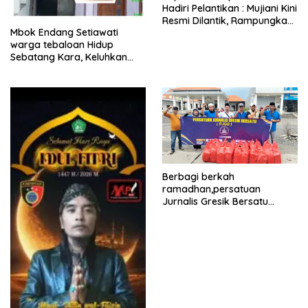
Hadiri Pelantikan : Mujiani Kini
Resmi Dilantik, Rampungkan
Mbok Endang Setiawati
Proyek Pelebaran Jalan!
warga tebaloan Hidup
Sebatang Kara, Keluhkan
Tak Pernah Tersentuh
Bantuan Pemerintah
kabupaten gresik
Berbagi berkah
ramadhan,persatuan
Jurnalis Gresik Bersatu
(PJGB), Berbagi Takjil yang
ke dua kali, sebanyak 300
bungkus