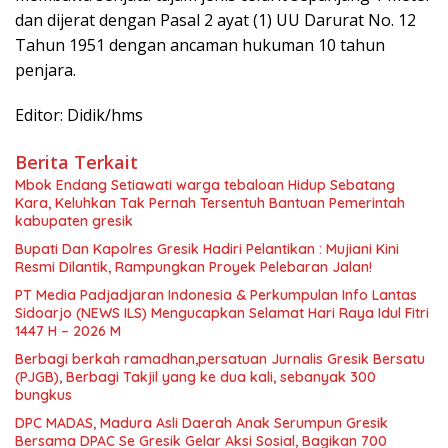
dan dijerat dengan Pasal 2 ayat (1) UU Darurat No. 12
Tahun 1951 dengan ancaman hukuman 10 tahun
penjara.
Editor: Didik/hms
Berita Terkait
Mbok Endang Setiawati warga tebaloan Hidup Sebatang
Kara, Keluhkan Tak Pernah Tersentuh Bantuan Pemerintah
kabupaten gresik
​Bupati Dan Kapolres Gresik Hadiri Pelantikan : Mujiani Kini
Resmi Dilantik, Rampungkan Proyek Pelebaran Jalan!
PT Media Padjadjaran Indonesia & Perkumpulan Info Lantas
Sidoarjo (NEWS ILS) Mengucapkan Selamat Hari Raya Idul Fitri
1447 H – 2026 M
Berbagi berkah ramadhan,persatuan Jurnalis Gresik Bersatu
(PJGB), Berbagi Takjil yang ke dua kali, sebanyak 300
bungkus
DPC MADAS, Madura Asli Daerah Anak Serumpun Gresik
Bersama DPAC Se Gresik Gelar Aksi Sosial, Bagikan 700