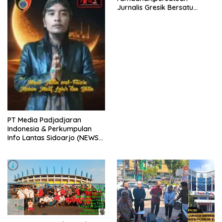
Jurnalis Gresik Bersatu
(PJGB), Berbagi Takjil yang
ke dua kali, sebanyak 300
bungkus
PT Media Padjadjaran
Indonesia & Perkumpulan
Info Lantas Sidoarjo (NEWS
ILS) Mengucapkan Selamat
Hari Raya Idul Fitri 1447 H –
2026 M