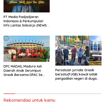
PT Media Padjadjaran
Indonesia & Perkumpulan
Info Lantas Sidoarjo (NEWS
ILS) Mengucapkan Selamat
Hari Raya Idul Fitri 1447 H –
2026 M
DPC MADAS, Madura Asli
Persatuan jurnalis Gresik
Daerah Anak Serumpun
bersatu(PJGB) kawal sidak
Gresik Bersama DPAC Se
pengadilan negeri di duga
Gresik Gelar Aksi Sosial,
bank Panin gelapkan SHM
Bagikan 700 Bungkus Takjil
atas nama Molyo Cipto amin
di GOR Gelora Joko
Samudro
Rekomendasi untuk kamu