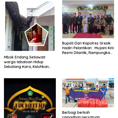
​Bupati Dan Kapolres Gresik
Hadiri Pelantikan : Mujiani Kini
Resmi Dilantik, Rampungkan
Mbok Endang Setiawati
Proyek Pelebaran Jalan!
warga tebaloan Hidup
Sebatang Kara, Keluhkan
Tak Pernah Tersentuh
Bantuan Pemerintah
kabupaten gresik
Berbagi berkah
ramadhan,persatuan