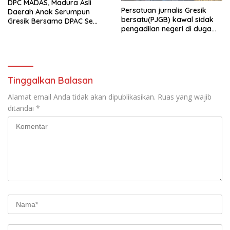
DPC MADAS, Madura Asli
Persatuan jurnalis Gresik
Daerah Anak Serumpun
bersatu(PJGB) kawal sidak
Gresik Bersama DPAC Se
pengadilan negeri di duga
Gresik Gelar Aksi Sosial,
bank Panin gelapkan SHM
Bagikan 700 Bungkus Takjil
atas nama Molyo Cipto amin
di GOR Gelora Joko
Samudro
Tinggalkan Balasan
Alamat email Anda tidak akan dipublikasikan.
Ruas yang wajib
ditandai
*