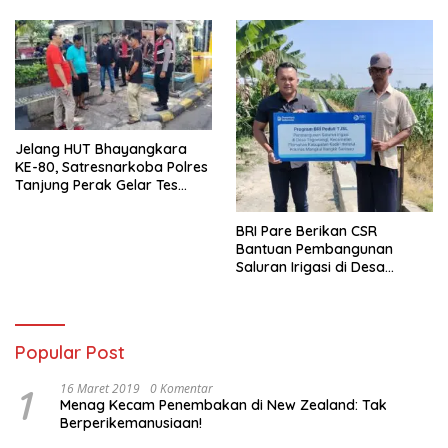
Jelang HUT Bhayangkara
KE-80, Satresnarkoba Polres
Tanjung Perak Gelar Tes
Urine Sopir Truck Antisipasi
Narkoba
BRI Pare Berikan CSR
Bantuan Pembangunan
Saluran Irigasi di Desa
Tegowangi Kediri
Popular Post
1
16 Maret 2019
0 Komentar
Menag Kecam Penembakan di New Zealand: Tak
Berperikemanusiaan!