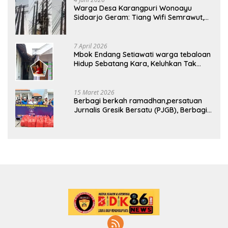
Warga Desa Karangpuri Wonoayu
Sidoarjo Geram: Tiang Wifi Semrawut,
Diduga Dipasang Sembarangan di
Pekarangan Tanpa Ijin Pemilik Tanah
7 April 2026
Mbok Endang Setiawati warga tebaloan
Hidup Sebatang Kara, Keluhkan Tak
Pernah Tersentuh Bantuan Pemerintah
kabupaten gresik
15 Maret 2026
Berbagi berkah ramadhan,persatuan
Jurnalis Gresik Bersatu (PJGB), Berbagi
Takjil yang ke dua kali, sebanyak 300
bungkus