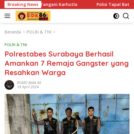
Langsung
angani Karhutla
Breaking News
Polisi Tapal Batas dan Pedalaman Hoeg
ke
konten
Beranda
POLRI & TNI
POLRI & TNI
Polrestabes Surabaya Berhasil
Amankan 7 Remaja Gangster yang
Resahkan Warga
ROMO Bidik 86
18 April 2024