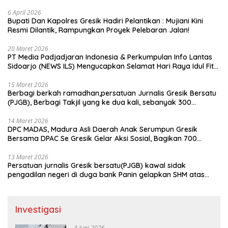
kabupaten gresik
6 April 2026
​Bupati Dan Kapolres Gresik Hadiri Pelantikan : Mujiani Kini
Resmi Dilantik, Rampungkan Proyek Pelebaran Jalan!
20 Maret 2026
PT Media Padjadjaran Indonesia & Perkumpulan Info Lantas
Sidoarjo (NEWS ILS) Mengucapkan Selamat Hari Raya Idul Fitri
1447 H – 2026 M
15 Maret 2026
Berbagi berkah ramadhan,persatuan Jurnalis Gresik Bersatu
(PJGB), Berbagi Takjil yang ke dua kali, sebanyak 300
bungkus
14 Maret 2026
DPC MADAS, Madura Asli Daerah Anak Serumpun Gresik
Bersama DPAC Se Gresik Gelar Aksi Sosial, Bagikan 700
Bungkus Takjil di GOR Gelora Joko Samudro
13 Maret 2026
Persatuan jurnalis Gresik bersatu(PJGB) kawal sidak
pengadilan negeri di duga bank Panin gelapkan SHM atas
nama Molyo Cipto amin
Investigasi
4 Juni 2026