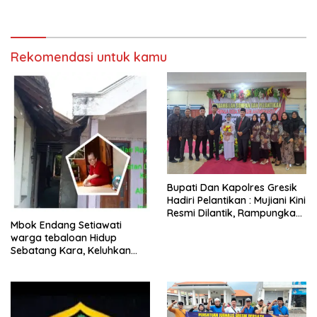
bank Panin gelapkan SHM
Bagikan 700 Bungkus Takjil
atas nama Molyo Cipto amin
di GOR Gelora Joko
Samudro
Rekomendasi untuk kamu
​Bupati Dan Kapolres Gresik
Hadiri Pelantikan : Mujiani Kini
Resmi Dilantik, Rampungkan
Mbok Endang Setiawati
Proyek Pelebaran Jalan!
warga tebaloan Hidup
Sebatang Kara, Keluhkan
Tak Pernah Tersentuh
Bantuan Pemerintah
kabupaten gresik