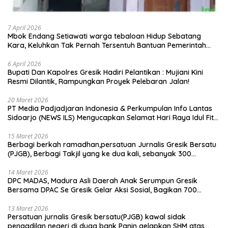
7 April 2026
Mbok Endang Setiawati warga tebaloan Hidup Sebatang
Kara, Keluhkan Tak Pernah Tersentuh Bantuan Pemerintah
kabupaten gresik
6 April 2026
​Bupati Dan Kapolres Gresik Hadiri Pelantikan : Mujiani Kini
Resmi Dilantik, Rampungkan Proyek Pelebaran Jalan!
20 Maret 2026
PT Media Padjadjaran Indonesia & Perkumpulan Info Lantas
Sidoarjo (NEWS ILS) Mengucapkan Selamat Hari Raya Idul Fitri
1447 H – 2026 M
15 Maret 2026
Berbagi berkah ramadhan,persatuan Jurnalis Gresik Bersatu
(PJGB), Berbagi Takjil yang ke dua kali, sebanyak 300
bungkus
14 Maret 2026
DPC MADAS, Madura Asli Daerah Anak Serumpun Gresik
Bersama DPAC Se Gresik Gelar Aksi Sosial, Bagikan 700
Bungkus Takjil di GOR Gelora Joko Samudro
13 Maret 2026
Persatuan jurnalis Gresik bersatu(PJGB) kawal sidak
pengadilan negeri di duga bank Panin gelapkan SHM atas