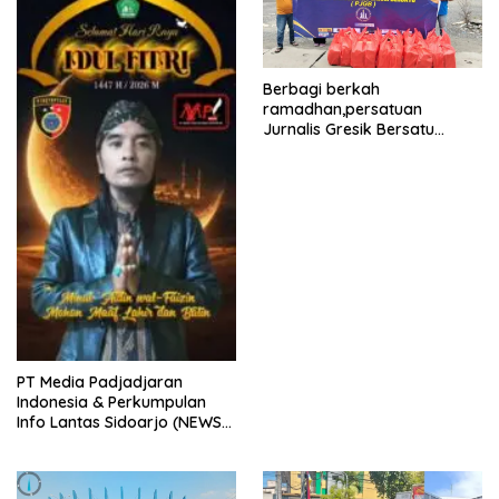
Berbagi berkah
ramadhan,persatuan
Jurnalis Gresik Bersatu
(PJGB), Berbagi Takjil yang
ke dua kali, sebanyak 300
bungkus
PT Media Padjadjaran
Indonesia & Perkumpulan
Info Lantas Sidoarjo (NEWS
ILS) Mengucapkan Selamat
Hari Raya Idul Fitri 1447 H –
2026 M