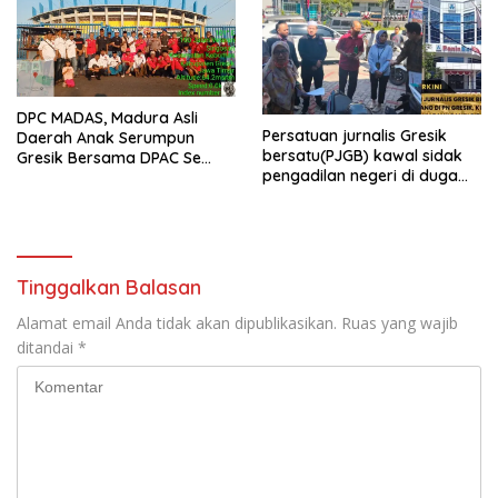
DPC MADAS, Madura Asli
Persatuan jurnalis Gresik
Daerah Anak Serumpun
bersatu(PJGB) kawal sidak
Gresik Bersama DPAC Se
pengadilan negeri di duga
Gresik Gelar Aksi Sosial,
bank Panin gelapkan SHM
Bagikan 700 Bungkus Takjil
atas nama Molyo Cipto amin
di GOR Gelora Joko
Samudro
Tinggalkan Balasan
Alamat email Anda tidak akan dipublikasikan.
Ruas yang wajib
ditandai
*