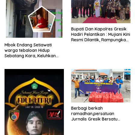
​Bupati Dan Kapolres Gresik
Hadiri Pelantikan : Mujiani Kini
Resmi Dilantik, Rampungkan
Mbok Endang Setiawati
Proyek Pelebaran Jalan!
warga tebaloan Hidup
Sebatang Kara, Keluhkan
Tak Pernah Tersentuh
Bantuan Pemerintah
kabupaten gresik
Berbagi berkah
ramadhan,persatuan
Jurnalis Gresik Bersatu
(PJGB), Berbagi Takjil yang
ke dua kali, sebanyak 300