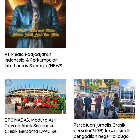
bungkus
PT Media Padjadjaran
Indonesia & Perkumpulan
Info Lantas Sidoarjo (NEWS
ILS) Mengucapkan Selamat
Hari Raya Idul Fitri 1447 H –
2026 M
DPC MADAS, Madura Asli
Persatuan jurnalis Gresik
Daerah Anak Serumpun
bersatu(PJGB) kawal sidak
Gresik Bersama DPAC Se
pengadilan negeri di duga
Gresik Gelar Aksi Sosial,