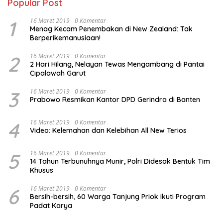
Popular Post
1
16 Maret 2019
0 Komentar
Menag Kecam Penembakan di New Zealand: Tak
Berperikemanusiaan!
2
16 Maret 2019
0 Komentar
2 Hari Hilang, Nelayan Tewas Mengambang di Pantai
Cipalawah Garut
3
16 Maret 2019
0 Komentar
Prabowo Resmikan Kantor DPD Gerindra di Banten
4
16 Maret 2019
0 Komentar
Video: Kelemahan dan Kelebihan All New Terios
5
16 Maret 2019
0 Komentar
14 Tahun Terbunuhnya Munir, Polri Didesak Bentuk Tim
Khusus
6
16 Maret 2019
0 Komentar
Bersih-bersih, 60 Warga Tanjung Priok Ikuti Program
Padat Karya