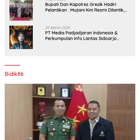
​Bupati Dan Kapolres Gresik Hadiri
Pelantikan : Mujiani Kini Resmi Dilantik,
Rampungkan Proyek Pelebaran Jalan!
20 Maret 2026
PT Media Padjadjaran Indonesia &
Perkumpulan Info Lantas Sidoarjo
(NEWS ILS) Mengucapkan Selamat Hari
Raya Idul Fitri 1447 H – 2026 M
Bidik86