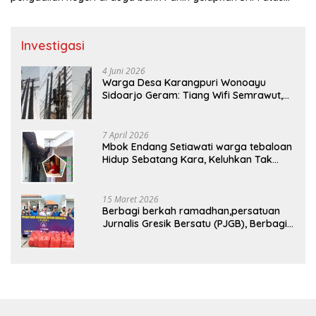
nama Molyo Cipto amin
Investigasi
4 Juni 2026
Warga Desa Karangpuri Wonoayu
Sidoarjo Geram: Tiang Wifi Semrawut,
Diduga Dipasang Sembarangan di
Pekarangan Tanpa Ijin Pemilik Tanah
7 April 2026
Mbok Endang Setiawati warga tebaloan
Hidup Sebatang Kara, Keluhkan Tak
Pernah Tersentuh Bantuan Pemerintah
kabupaten gresik
15 Maret 2026
Berbagi berkah ramadhan,persatuan
Jurnalis Gresik Bersatu (PJGB), Berbagi
Takjil yang ke dua kali, sebanyak 300
bungkus