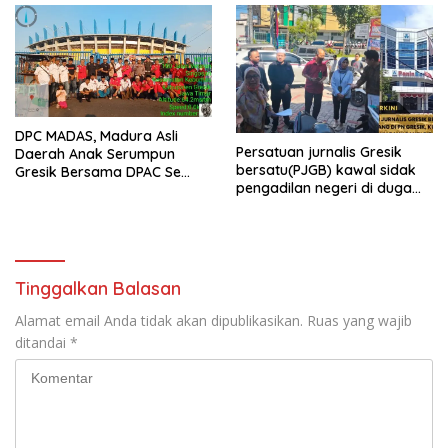
2026 M
DPC MADAS, Madura Asli
Persatuan jurnalis Gresik
Daerah Anak Serumpun
bersatu(PJGB) kawal sidak
Gresik Bersama DPAC Se
pengadilan negeri di duga
Gresik Gelar Aksi Sosial,
bank Panin gelapkan SHM
Bagikan 700 Bungkus Takjil
atas nama Molyo Cipto amin
di GOR Gelora Joko
Samudro
Tinggalkan Balasan
Alamat email Anda tidak akan dipublikasikan.
Ruas yang wajib
ditandai
*