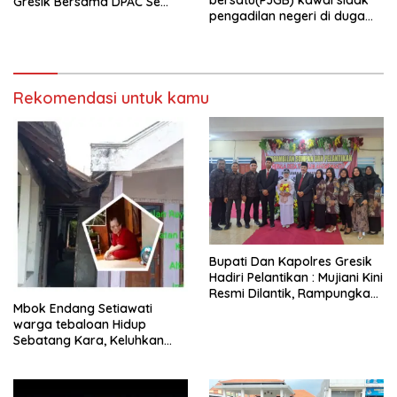
bersatu(PJGB) kawal sidak
Gresik Bersama DPAC Se
pengadilan negeri di duga
Gresik Gelar Aksi Sosial,
bank Panin gelapkan SHM
Bagikan 700 Bungkus Takjil
atas nama Molyo Cipto amin
di GOR Gelora Joko
Samudro
Rekomendasi untuk kamu
​Bupati Dan Kapolres Gresik
Hadiri Pelantikan : Mujiani Kini
Resmi Dilantik, Rampungkan
Mbok Endang Setiawati
Proyek Pelebaran Jalan!
warga tebaloan Hidup
Sebatang Kara, Keluhkan
Tak Pernah Tersentuh
Bantuan Pemerintah
kabupaten gresik