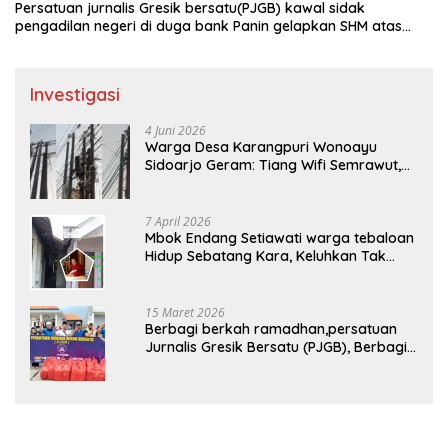
Persatuan jurnalis Gresik bersatu(PJGB) kawal sidak
pengadilan negeri di duga bank Panin gelapkan SHM atas
nama Molyo Cipto amin
Investigasi
4 Juni 2026
Warga Desa Karangpuri Wonoayu
Sidoarjo Geram: Tiang Wifi Semrawut,
Diduga Dipasang Sembarangan di
Pekarangan Tanpa Ijin Pemilik Tanah
7 April 2026
Mbok Endang Setiawati warga tebaloan
Hidup Sebatang Kara, Keluhkan Tak
Pernah Tersentuh Bantuan Pemerintah
kabupaten gresik
15 Maret 2026
Berbagi berkah ramadhan,persatuan
Jurnalis Gresik Bersatu (PJGB), Berbagi
Takjil yang ke dua kali, sebanyak 300
bungkus