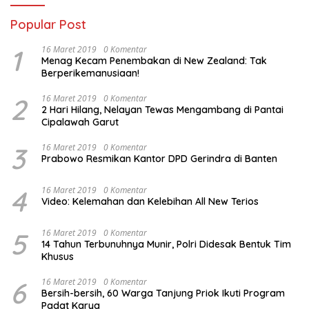
Popular Post
1
16 Maret 2019
0 Komentar
Menag Kecam Penembakan di New Zealand: Tak
Berperikemanusiaan!
2
16 Maret 2019
0 Komentar
2 Hari Hilang, Nelayan Tewas Mengambang di Pantai
Cipalawah Garut
3
16 Maret 2019
0 Komentar
Prabowo Resmikan Kantor DPD Gerindra di Banten
4
16 Maret 2019
0 Komentar
Video: Kelemahan dan Kelebihan All New Terios
5
16 Maret 2019
0 Komentar
14 Tahun Terbunuhnya Munir, Polri Didesak Bentuk Tim
Khusus
6
16 Maret 2019
0 Komentar
Bersih-bersih, 60 Warga Tanjung Priok Ikuti Program
Padat Karya