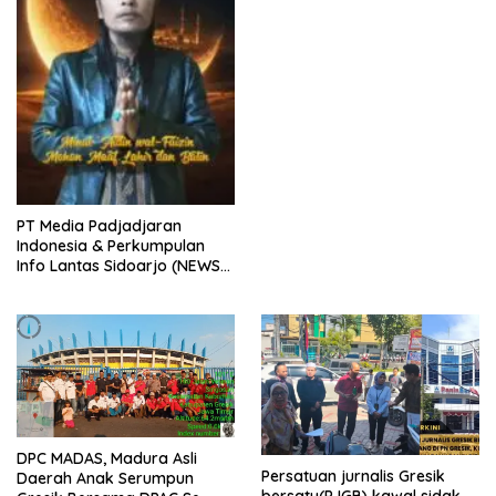
ke dua kali, sebanyak 300
bungkus
PT Media Padjadjaran
Indonesia & Perkumpulan
Info Lantas Sidoarjo (NEWS
ILS) Mengucapkan Selamat
Hari Raya Idul Fitri 1447 H –
2026 M
DPC MADAS, Madura Asli
Persatuan jurnalis Gresik
Daerah Anak Serumpun