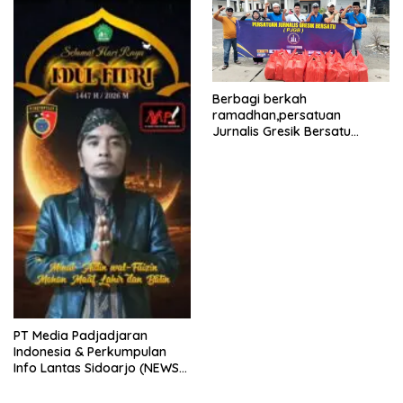
Berbagi berkah
ramadhan,persatuan
Jurnalis Gresik Bersatu
(PJGB), Berbagi Takjil yang
ke dua kali, sebanyak 300
bungkus
PT Media Padjadjaran
Indonesia & Perkumpulan
Info Lantas Sidoarjo (NEWS
ILS) Mengucapkan Selamat
Hari Raya Idul Fitri 1447 H –