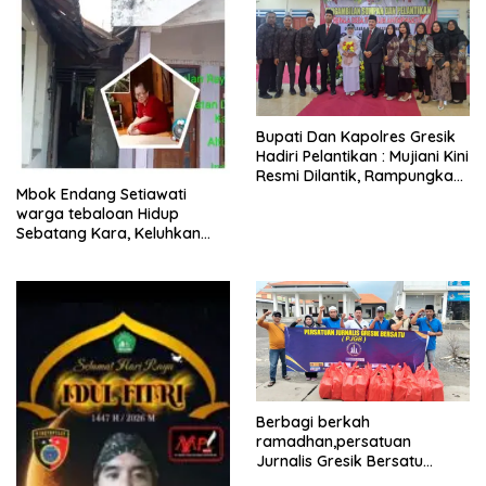
​Bupati Dan Kapolres Gresik
Hadiri Pelantikan : Mujiani Kini
Resmi Dilantik, Rampungkan
Mbok Endang Setiawati
Proyek Pelebaran Jalan!
warga tebaloan Hidup
Sebatang Kara, Keluhkan
Tak Pernah Tersentuh
Bantuan Pemerintah
kabupaten gresik
Berbagi berkah
ramadhan,persatuan
Jurnalis Gresik Bersatu
(PJGB), Berbagi Takjil yang