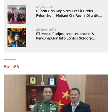
Pemerintah kabupaten gresik
6 April 2026
​Bupati Dan Kapolres Gresik Hadiri
Pelantikan : Mujiani Kini Resmi Dilantik,
Rampungkan Proyek Pelebaran Jalan!
20 Maret 2026
PT Media Padjadjaran Indonesia &
Perkumpulan Info Lantas Sidoarjo
(NEWS ILS) Mengucapkan Selamat Hari
Raya Idul Fitri 1447 H – 2026 M
Bidik86