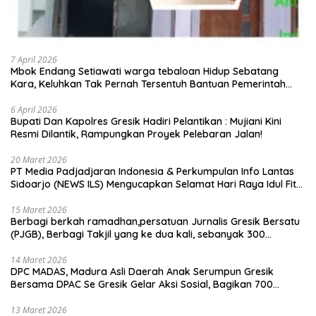
7 April 2026
Mbok Endang Setiawati warga tebaloan Hidup Sebatang
Kara, Keluhkan Tak Pernah Tersentuh Bantuan Pemerintah
kabupaten gresik
6 April 2026
​Bupati Dan Kapolres Gresik Hadiri Pelantikan : Mujiani Kini
Resmi Dilantik, Rampungkan Proyek Pelebaran Jalan!
20 Maret 2026
PT Media Padjadjaran Indonesia & Perkumpulan Info Lantas
Sidoarjo (NEWS ILS) Mengucapkan Selamat Hari Raya Idul Fitri
1447 H – 2026 M
15 Maret 2026
Berbagi berkah ramadhan,persatuan Jurnalis Gresik Bersatu
(PJGB), Berbagi Takjil yang ke dua kali, sebanyak 300
bungkus
14 Maret 2026
DPC MADAS, Madura Asli Daerah Anak Serumpun Gresik
Bersama DPAC Se Gresik Gelar Aksi Sosial, Bagikan 700
Bungkus Takjil di GOR Gelora Joko Samudro
13 Maret 2026