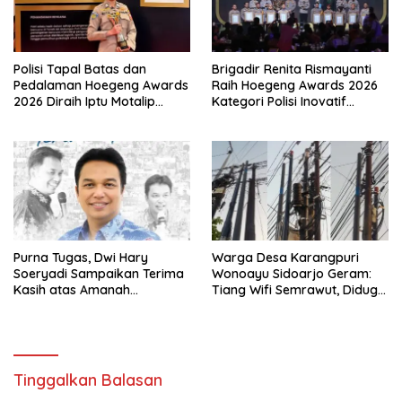
Polisi Tapal Batas dan
Brigadir Renita Rismayanti
Pedalaman Hoegeng Awards
Raih Hoegeng Awards 2026
2026 Diraih Iptu Motalip
Kategori Polisi Inovatif
Litiloly, Bukti Pengabdian
Berkat Inovasi Digitalisasi
Humanis di Nduga
Data Kriminal Misi PBB
Purna Tugas, Dwi Hary
Warga Desa Karangpuri
Soeryadi Sampaikan Terima
Wonoayu Sidoarjo Geram:
Kasih atas Amanah
Tiang Wifi Semrawut, Diduga
Memimpin Perumda Delta
Dipasang Sembarangan di
Pekarangan Tanpa Ijin
Pemilik Tanah
Tinggalkan Balasan