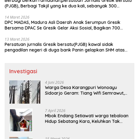
Berbagi berkah ramadhan,persatuan Jurnalis Gresik Bersatu
(PJGB), Berbagi Takjil yang ke dua kali, sebanyak 300
bungkus
14 Maret 2026
DPC MADAS, Madura Asli Daerah Anak Serumpun Gresik
Bersama DPAC Se Gresik Gelar Aksi Sosial, Bagikan 700
Bungkus Takjil di GOR Gelora Joko Samudro
13 Maret 2026
Persatuan jurnalis Gresik bersatu(PJGB) kawal sidak
pengadilan negeri di duga bank Panin gelapkan SHM atas
nama Molyo Cipto amin
Investigasi
4 Juni 2026
Warga Desa Karangpuri Wonoayu
Sidoarjo Geram: Tiang Wifi Semrawut,
Diduga Dipasang Sembarangan di
Pekarangan Tanpa Ijin Pemilik Tanah
7 April 2026
Mbok Endang Setiawati warga tebaloan
Hidup Sebatang Kara, Keluhkan Tak
Pernah Tersentuh Bantuan Pemerintah
kabupaten gresik
15 Maret 2026