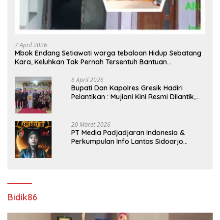
7 April 2026
Mbok Endang Setiawati warga tebaloan Hidup Sebatang
Kara, Keluhkan Tak Pernah Tersentuh Bantuan
Pemerintah kabupaten gresik
6 April 2026
​Bupati Dan Kapolres Gresik Hadiri
Pelantikan : Mujiani Kini Resmi Dilantik,
Rampungkan Proyek Pelebaran Jalan!
20 Maret 2026
PT Media Padjadjaran Indonesia &
Perkumpulan Info Lantas Sidoarjo
(NEWS ILS) Mengucapkan Selamat Hari
Raya Idul Fitri 1447 H – 2026 M
Bidik86