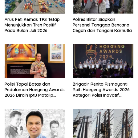
Arus Peti Kemas TPS Tetap
Polres Blitar Siapkan
Menunjukkan Tren Positif
Personel Tanggap Bencana
Pada Bulan Juli 2026
Cegah dan Tangani Karhutla
Polisi Tapal Batas dan
Brigadir Renita Rismayanti
Pedalaman Hoegeng Awards
Raih Hoegeng Awards 2026
2026 Diraih Iptu Motalip
Kategori Polisi Inovatif
Litiloly, Bukti Pengabdian
Berkat Inovasi Digitalisasi
Humanis di Nduga
Data Kriminal Misi PBB