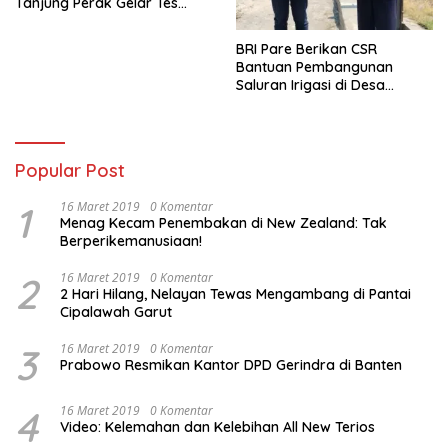
Tanjung Perak Gelar Tes
Urine Sopir Truck Antisipasi
Narkoba
BRI Pare Berikan CSR
Bantuan Pembangunan
Saluran Irigasi di Desa
Tegowangi Kediri
Popular Post
1
16 Maret 2019
0 Komentar
Menag Kecam Penembakan di New Zealand: Tak
Berperikemanusiaan!
2
16 Maret 2019
0 Komentar
2 Hari Hilang, Nelayan Tewas Mengambang di Pantai
Cipalawah Garut
3
16 Maret 2019
0 Komentar
Prabowo Resmikan Kantor DPD Gerindra di Banten
4
16 Maret 2019
0 Komentar
Video: Kelemahan dan Kelebihan All New Terios