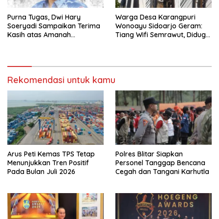
Purna Tugas, Dwi Hary
Warga Desa Karangpuri
Soeryadi Sampaikan Terima
Wonoayu Sidoarjo Geram:
Kasih atas Amanah
Tiang Wifi Semrawut, Diduga
Memimpin Perumda Delta
Dipasang Sembarangan di
Pekarangan Tanpa Ijin
Pemilik Tanah
Rekomendasi untuk kamu
Arus Peti Kemas TPS Tetap
Polres Blitar Siapkan
Menunjukkan Tren Positif
Personel Tanggap Bencana
Pada Bulan Juli 2026
Cegah dan Tangani Karhutla