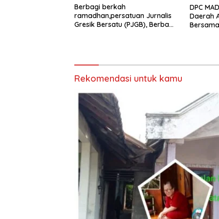
Berbagi berkah
DPC MADA
ramadhan,persatuan Jurnalis
Daerah 
Gresik Bersatu (PJGB), Berbagi
Bersama 
Takjil yang ke dua kali,
Aksi Sos
sebanyak 300 bungkus
Bungkus 
Joko Sa
Rekomendasi untuk kamu