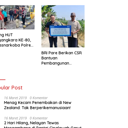
ng HUT
yangkara KE-80,
esnarkoba Polres
ung Perak Gelar
BRI Pare Berikan CSR
Urine Sopir Truck
Bantuan
sipasi Narkoba
Pembangunan
Saluran Irigasi di Desa
Tegowangi Kediri
ular Post
16 Maret 2019
0 Komentar
Menag Kecam Penembakan di New
Zealand: Tak Berperikemanusiaan!
16 Maret 2019
0 Komentar
2 Hari Hilang, Nelayan Tewas