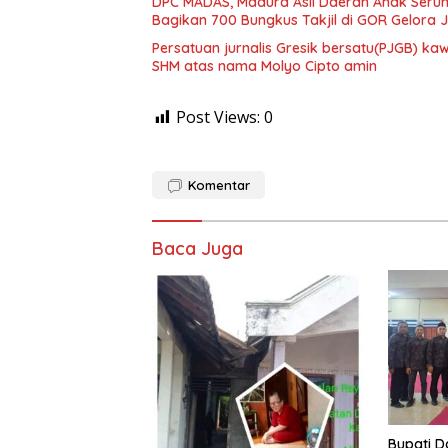
DPC MADAS, Madura Asli Daerah Anak Serump
Bagikan 700 Bungkus Takjil di GOR Gelora
Persatuan jurnalis Gresik bersatu(PJGB) ka
SHM atas nama Molyo Cipto amin
Post Views:
0
Komentar
Baca Juga
​Bupati 