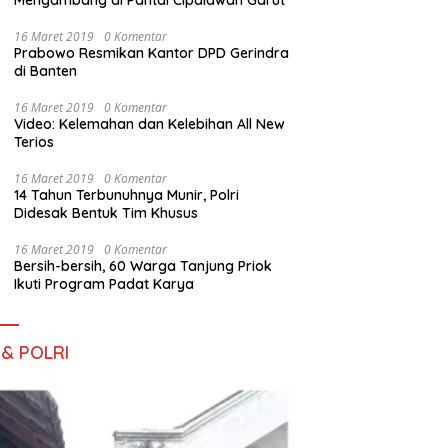
Mengambang di Pantai Cipalawah Garut
16 Maret 2019
0 Komentar
Prabowo Resmikan Kantor DPD Gerindra
di Banten
16 Maret 2019
0 Komentar
Video: Kelemahan dan Kelebihan All New
Terios
16 Maret 2019
0 Komentar
14 Tahun Terbunuhnya Munir, Polri
Didesak Bentuk Tim Khusus
16 Maret 2019
0 Komentar
Bersih-bersih, 60 Warga Tanjung Priok
Ikuti Program Padat Karya
 & POLRI