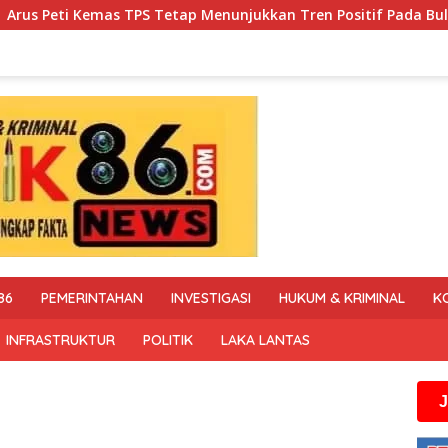
nunjukkan Tren Positif Pada Bulan Juli 2026
Polres Bl
86
PEMERINTAHAN
INVESTIGASI
HUKUM & KRIMINAL
K
INFRASTRUKTUR
POLITIK
LAKA LANTAS
Jika anda me