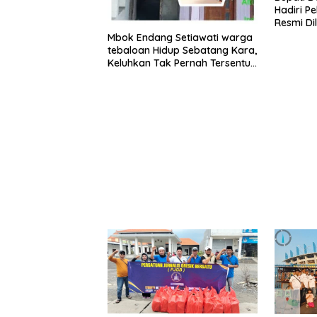
Hadiri Pe
Resmi Di
Proyek P
Mbok Endang Setiawati warga
tebaloan Hidup Sebatang Kara,
Keluhkan Tak Pernah Tersentuh
Bantuan Pemerintah
kabupaten gresik