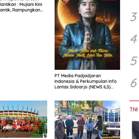
lantikan : Mujiani Kini
lantik, Rampungkan
3
elebaran Jalan!
4
5
PT Media Padjadjaran
6
Indonesia & Perkumpulan Info
Lantas Sidoarjo (NEWS ILS)
Mengucapkan Selamat Hari
Raya Idul Fitri 1447 H – 2026 M
TNI