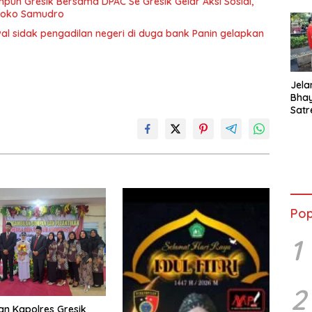
un Gresik Bersama DPAC Se Gresik Gelar Aksi Sosial,
 Joko Samudro
wal sidak pengadilan negeri di duga bank Panin gelapkan
Jela
Bha
Satr
Tanj
Tes 
Anti
Pop
1
2
Dan Kapolres Gresik