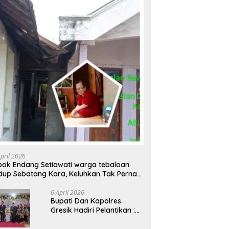
April 2026
ok Endang Setiawati warga tebaloan
dup Sebatang Kara, Keluhkan Tak Pernah
rsentuh Bantuan Pemerintah kabupaten
esik
6 April 2026
​Bupati Dan Kapolres
Gresik Hadiri Pelantikan :
Mujiani Kini Resmi Dilantik,
Rampungkan Proyek