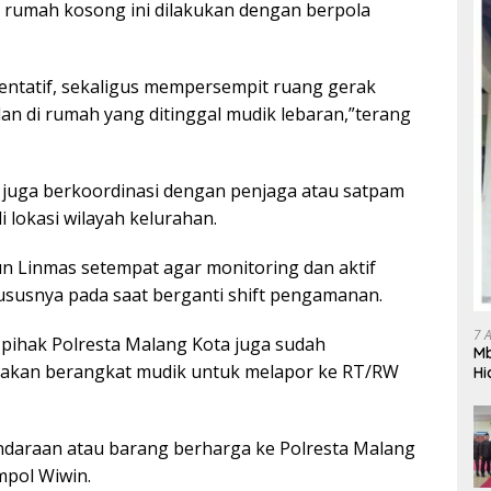
n rumah kosong ini dilakukan dengan berpola
entatif, sekaligus mempersempit ruang gerak
n di rumah yang ditinggal mudik lebaran,”terang
s juga berkoordinasi dengan penjaga atau satpam
lokasi wilayah kelurahan.
n Linmas setempat agar monitoring dan aktif
susnya pada saat berganti shift pengamanan.
7 
pihak Polresta Malang Kota juga sudah
Mb
akan berangkat mudik untuk melapor ke RT/RW
Hi
Te
gr
ndaraan atau barang berharga ke Polresta Malang
mpol Wiwin.