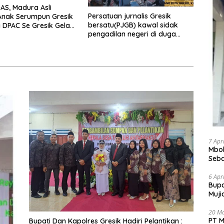
S, Madura Asli
Persatuan jurnalis Gresik
Anak Serumpun Gresik
bersatu(PJGB) kawal sidak
DPAC Se Gresik Gelar
pengadilan negeri di duga
ial, Bagikan 700
bank Panin gelapkan SHM atas
Takjil di GOR Gelora
nama Molyo Cipto amin
mudro
7 Apr
Mbok
Seba
Bant
6 Apr
​Bup
Muji
Pele
20 M
PT M
​Bupati Dan Kapolres Gresik Hadiri Pelantikan :