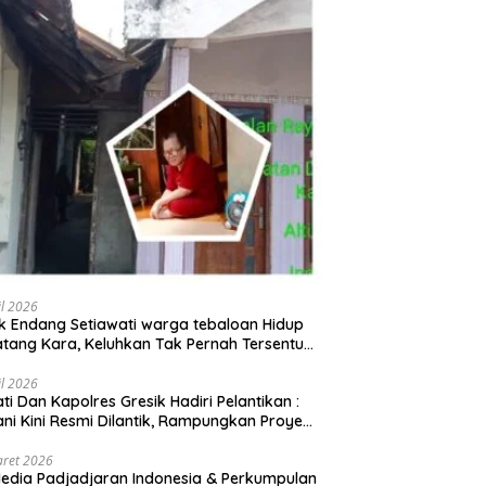
il 2026
 Endang Setiawati warga tebaloan Hidup
tang Kara, Keluhkan Tak Pernah Tersentuh
uan Pemerintah kabupaten gresik
il 2026
ati Dan Kapolres Gresik Hadiri Pelantikan :
ani Kini Resmi Dilantik, Rampungkan Proyek
baran Jalan!
aret 2026
edia Padjadjaran Indonesia & Perkumpulan