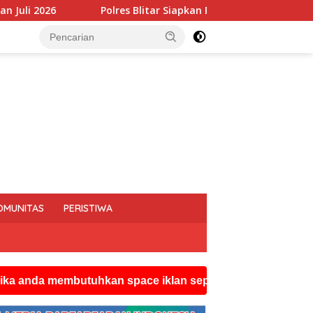
itar Siapkan Personel Tanggap Bencana Cegah dan Tangani Kar
OMUNITAS
PERISTIWA
mbutuhkan space iklan seperti ini silahkan hubungi wats