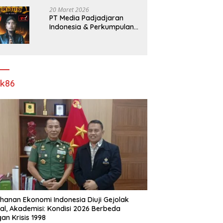
Pelebaran Jalan!
20 Maret 2026
PT Media Padjadjaran
Indonesia & Perkumpulan
Info Lantas Sidoarjo
(NEWS ILS) Mengucapkan
Selamat Hari Raya Idul Fitri
1447 H – 2026 M
ik86
hanan Ekonomi Indonesia Diuji Gejolak
al, Akademisi: Kondisi 2026 Berbeda
an Krisis 1998