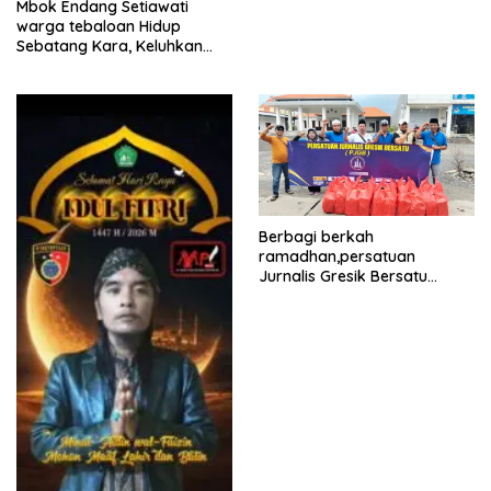
Mbok Endang Setiawati
Proyek Pelebaran Jalan!
warga tebaloan Hidup
Sebatang Kara, Keluhkan
Tak Pernah Tersentuh
Bantuan Pemerintah
kabupaten gresik
Berbagi berkah
ramadhan,persatuan
Jurnalis Gresik Bersatu
(PJGB), Berbagi Takjil yang
ke dua kali, sebanyak 300
bungkus