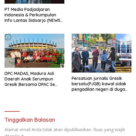
PT Media Padjadjaran
Indonesia & Perkumpulan
Info Lantas Sidoarjo (NEWS
ILS) Mengucapkan Selamat
Hari Raya Idul Fitri 1447 H –
2026 M
DPC MADAS, Madura Asli
Persatuan jurnalis Gresik
Daerah Anak Serumpun
bersatu(PJGB) kawal sidak
Gresik Bersama DPAC Se
pengadilan negeri di duga
Gresik Gelar Aksi Sosial,
bank Panin gelapkan SHM
Bagikan 700 Bungkus Takjil
atas nama Molyo Cipto amin
di GOR Gelora Joko
Samudro
Tinggalkan Balasan
Alamat email Anda tidak akan dipublikasikan.
Ruas yang wajib