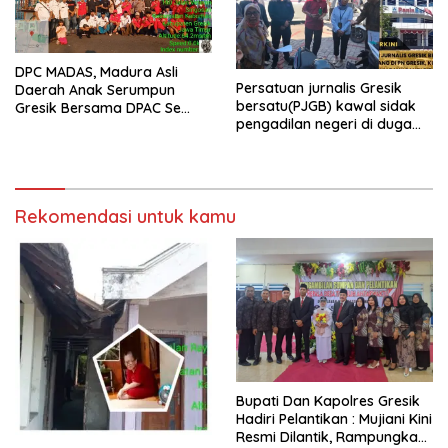
DPC MADAS, Madura Asli
Persatuan jurnalis Gresik
Daerah Anak Serumpun
bersatu(PJGB) kawal sidak
Gresik Bersama DPAC Se
pengadilan negeri di duga
Gresik Gelar Aksi Sosial,
bank Panin gelapkan SHM
Bagikan 700 Bungkus Takjil
atas nama Molyo Cipto amin
di GOR Gelora Joko
Samudro
Rekomendasi untuk kamu
​Bupati Dan Kapolres Gresik
Hadiri Pelantikan : Mujiani Kini
Resmi Dilantik, Rampungkan