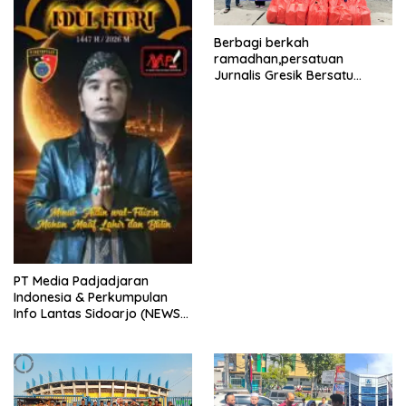
Berbagi berkah
ramadhan,persatuan
Jurnalis Gresik Bersatu
(PJGB), Berbagi Takjil yang
ke dua kali, sebanyak 300
bungkus
PT Media Padjadjaran
Indonesia & Perkumpulan
Info Lantas Sidoarjo (NEWS
ILS) Mengucapkan Selamat
Hari Raya Idul Fitri 1447 H –
2026 M