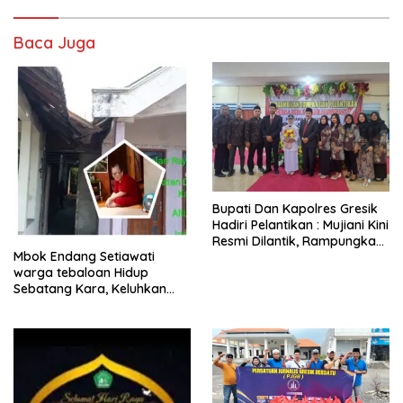
Baca Juga
​Bupati Dan Kapolres Gresik
Hadiri Pelantikan : Mujiani Kini
Resmi Dilantik, Rampungkan
Mbok Endang Setiawati
Proyek Pelebaran Jalan!
warga tebaloan Hidup
Sebatang Kara, Keluhkan
Tak Pernah Tersentuh
Bantuan Pemerintah
kabupaten gresik