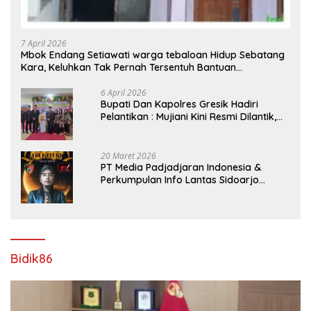
7 April 2026
Mbok Endang Setiawati warga tebaloan Hidup Sebatang
Kara, Keluhkan Tak Pernah Tersentuh Bantuan
Pemerintah kabupaten gresik
6 April 2026
​Bupati Dan Kapolres Gresik Hadiri
Pelantikan : Mujiani Kini Resmi Dilantik,
Rampungkan Proyek Pelebaran Jalan!
20 Maret 2026
PT Media Padjadjaran Indonesia &
Perkumpulan Info Lantas Sidoarjo
(NEWS ILS) Mengucapkan Selamat Hari
Raya Idul Fitri 1447 H – 2026 M
Bidik86