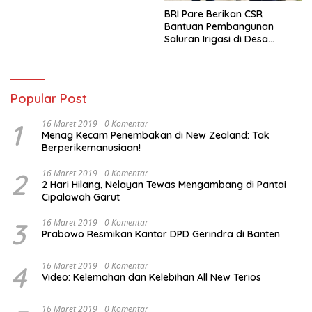
Narkoba
BRI Pare Berikan CSR
Bantuan Pembangunan
Saluran Irigasi di Desa
Tegowangi Kediri
Popular Post
1
16 Maret 2019
0 Komentar
Menag Kecam Penembakan di New Zealand: Tak
Berperikemanusiaan!
2
16 Maret 2019
0 Komentar
2 Hari Hilang, Nelayan Tewas Mengambang di Pantai
Cipalawah Garut
3
16 Maret 2019
0 Komentar
Prabowo Resmikan Kantor DPD Gerindra di Banten
4
16 Maret 2019
0 Komentar
Video: Kelemahan dan Kelebihan All New Terios
16 Maret 2019
0 Komentar