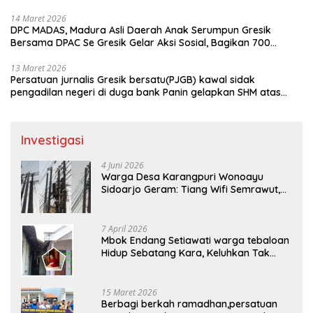
bungkus
14 Maret 2026
DPC MADAS, Madura Asli Daerah Anak Serumpun Gresik
Bersama DPAC Se Gresik Gelar Aksi Sosial, Bagikan 700
Bungkus Takjil di GOR Gelora Joko Samudro
13 Maret 2026
Persatuan jurnalis Gresik bersatu(PJGB) kawal sidak
pengadilan negeri di duga bank Panin gelapkan SHM atas
nama Molyo Cipto amin
Investigasi
4 Juni 2026
Warga Desa Karangpuri Wonoayu
Sidoarjo Geram: Tiang Wifi Semrawut,
Diduga Dipasang Sembarangan di
Pekarangan Tanpa Ijin Pemilik Tanah
7 April 2026
Mbok Endang Setiawati warga tebaloan
Hidup Sebatang Kara, Keluhkan Tak
Pernah Tersentuh Bantuan Pemerintah
kabupaten gresik
15 Maret 2026
Berbagi berkah ramadhan,persatuan