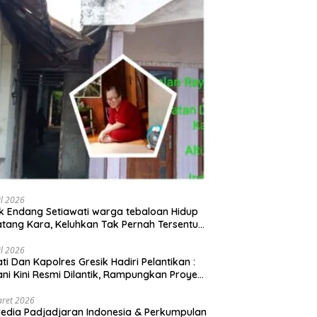
il 2026
 Endang Setiawati warga tebaloan Hidup
tang Kara, Keluhkan Tak Pernah Tersentuh
uan Pemerintah kabupaten gresik
il 2026
ati Dan Kapolres Gresik Hadiri Pelantikan :
ani Kini Resmi Dilantik, Rampungkan Proyek
baran Jalan!
aret 2026
edia Padjadjaran Indonesia & Perkumpulan