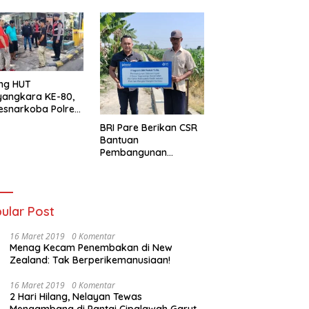
ng HUT
yangkara KE-80,
esnarkoba Polres
ung Perak Gelar
BRI Pare Berikan CSR
Urine Sopir Truck
Bantuan
sipasi Narkoba
Pembangunan
Saluran Irigasi di Desa
Tegowangi Kediri
ular Post
16 Maret 2019
0 Komentar
Menag Kecam Penembakan di New
Zealand: Tak Berperikemanusiaan!
16 Maret 2019
0 Komentar
2 Hari Hilang, Nelayan Tewas