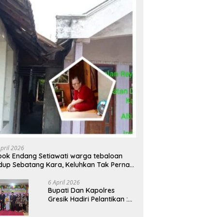
April 2026
ok Endang Setiawati warga tebaloan
dup Sebatang Kara, Keluhkan Tak Pernah
rsentuh Bantuan Pemerintah kabupaten
esik
6 April 2026
​Bupati Dan Kapolres
Gresik Hadiri Pelantikan :
Mujiani Kini Resmi Dilantik,
Rampungkan Proyek