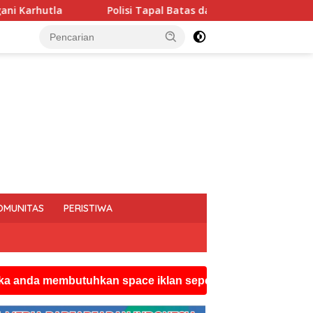
Tapal Batas dan Pedalaman Hoegeng Awards 2026 Diraih Iptu Mot
OMUNITAS
PERISTIWA
mbutuhkan space iklan seperti ini silahkan hubungi wats