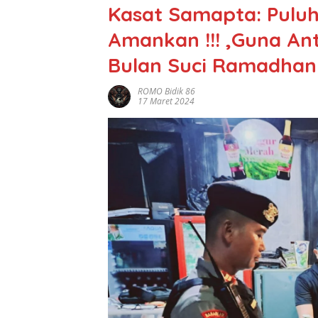
Kasat Samapta: Puluh
Amankan !!! ,Guna An
Bulan Suci Ramadhan
ROMO Bidik 86
17 Maret 2024