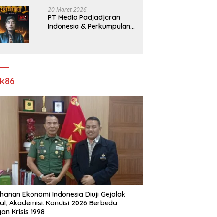
Pelebaran Jalan!
20 Maret 2026
PT Media Padjadjaran
Indonesia & Perkumpulan
Info Lantas Sidoarjo
(NEWS ILS) Mengucapkan
Selamat Hari Raya Idul Fitri
1447 H – 2026 M
ik86
hanan Ekonomi Indonesia Diuji Gejolak
al, Akademisi: Kondisi 2026 Berbeda
an Krisis 1998