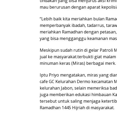
tindakan yang bisa menjurus aksi krimi
mau berurusan dengan aparat kepolisi
“Lebih baik kita meriahkan bulan Ra
memperbanyak ibadah, tadarrus, taraw
meriahkan Ramadhan dengan petasan, t
yang bisa mengganggu keamanan masy
Meskipun sudah rutin di gelar Patroli M
jual ke masyarakat.terbukti giat mal
minuman keras (Miras) berbagai merk.
Iptu Priyo mengatakan, miras yang dia
cafe GC Kelurahan Dermo kecamatan Moj
kelurahan Jabon, selain memeriksa ba
juga memberikan edukasi himbauan Kam
tersebut untuk saling menjaga ketert
Ramadhan 1445 Hijriah di masyarakat.