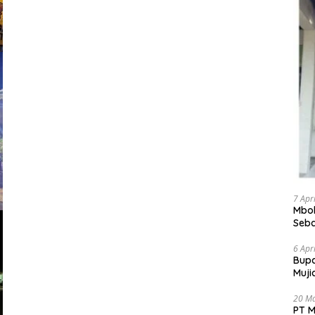
7 Apr
Mbok
Seba
Bant
6 Apr
​Bup
Muji
Pele
20 M
PT M