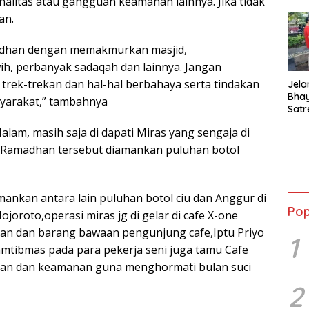
nalitas atau gangguan keamanan lainnya. Jika tidak
an.
madhan dengan memakmurkan masjid,
ih, perbanyak sadaqah dan lainnya. Jangan
rek-trekan dan hal-hal berbahaya serta tindakan
Jela
Bha
arakat,” tambahnya
Satr
Tanj
alam, masih saja di dapati Miras yang sengaja di
Tes 
Anti
am Ramadhan tersebut diamankan puluhan botol
mankan antara lain puluhan botol ciu dan Anggur di
Pop
oroto,operasi miras jg di gelar di cafe X-one
dan dan barang bawaan pengunjung cafe,Iptu Priyo
1
tibmas pada para pekerja seni juga tamu Cafe
iban dan keamanan guna menghormati bulan suci
2