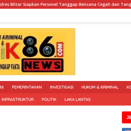
l Tanggap Bencana Cegah dan Tangani Karhutla
Polisi 
86
PEMERINTAHAN
INVESTIGASI
HUKUM & KRIMINAL
K
INFRASTRUKTUR
POLITIK
LAKA LANTAS
Jika anda me