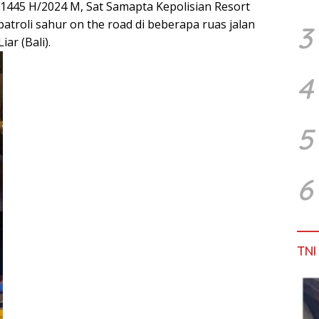
445 H/2024 M, Sat Samapta Kepolisian Resort
atroli sahur on the road di beberapa ruas jalan
3
ar (Bali).
4
5
6
TNI