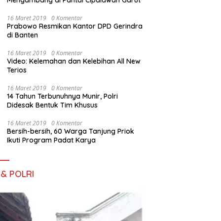
Mengambang di Pantai Cipalawah Garut
16 Maret 2019
0 Komentar
Prabowo Resmikan Kantor DPD Gerindra
di Banten
16 Maret 2019
0 Komentar
Video: Kelemahan dan Kelebihan All New
Terios
16 Maret 2019
0 Komentar
14 Tahun Terbunuhnya Munir, Polri
Didesak Bentuk Tim Khusus
16 Maret 2019
0 Komentar
Bersih-bersih, 60 Warga Tanjung Priok
Ikuti Program Padat Karya
 & POLRI