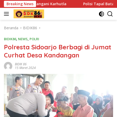
Langsung
Tangani Karhutla
Breaking News
Polisi Tapal Batas dan Pedalaman Hoe
ke
konten
Beranda
BIDIK86
BIDIK86
,
NEWS
,
POLRI
Polresta Sidoarjo Berbagi di Jumat
Curhat Desa Kandangan
BIDIK 86
15 Maret 2024