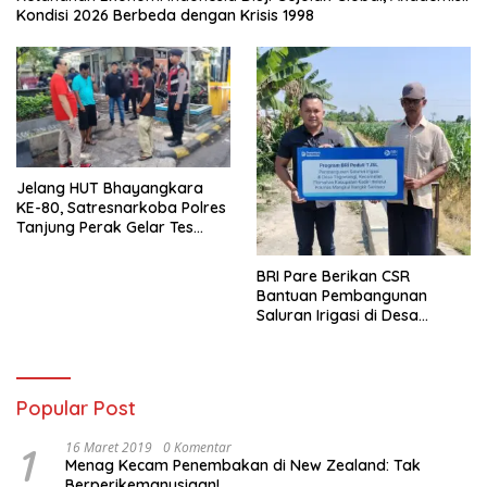
Kondisi 2026 Berbeda dengan Krisis 1998
Jelang HUT Bhayangkara
KE-80, Satresnarkoba Polres
Tanjung Perak Gelar Tes
Urine Sopir Truck Antisipasi
Narkoba
BRI Pare Berikan CSR
Bantuan Pembangunan
Saluran Irigasi di Desa
Tegowangi Kediri
Popular Post
1
16 Maret 2019
0 Komentar
Menag Kecam Penembakan di New Zealand: Tak
Berperikemanusiaan!