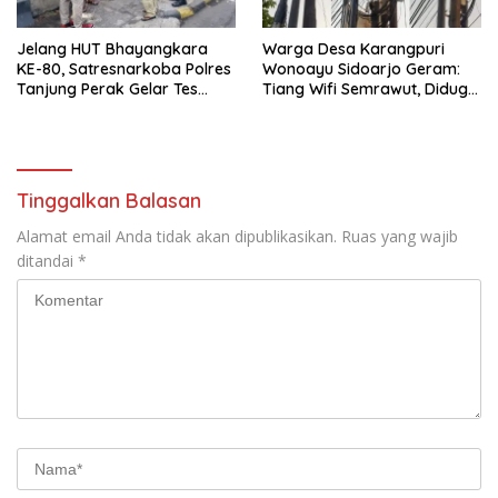
Jelang HUT Bhayangkara
Warga Desa Karangpuri
KE-80, Satresnarkoba Polres
Wonoayu Sidoarjo Geram:
Tanjung Perak Gelar Tes
Tiang Wifi Semrawut, Diduga
Urine Sopir Truck Antisipasi
Dipasang Sembarangan di
Narkoba
Pekarangan Tanpa Ijin
Pemilik Tanah
Tinggalkan Balasan
Alamat email Anda tidak akan dipublikasikan.
Ruas yang wajib
ditandai
*