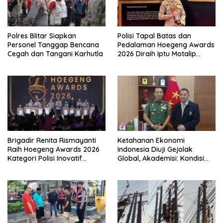
Polres Blitar Siapkan
Polisi Tapal Batas dan
Personel Tanggap Bencana
Pedalaman Hoegeng Awards
Cegah dan Tangani Karhutla
2026 Diraih Iptu Motalip
Litiloly, Bukti Pengabdian
Humanis di Nduga
Brigadir Renita Rismayanti
Ketahanan Ekonomi
Raih Hoegeng Awards 2026
Indonesia Diuji Gejolak
Kategori Polisi Inovatif
Global, Akademisi: Kondisi
Berkat Inovasi Digitalisasi
2026 Berbeda dengan Krisis
Data Kriminal Misi PBB
1998