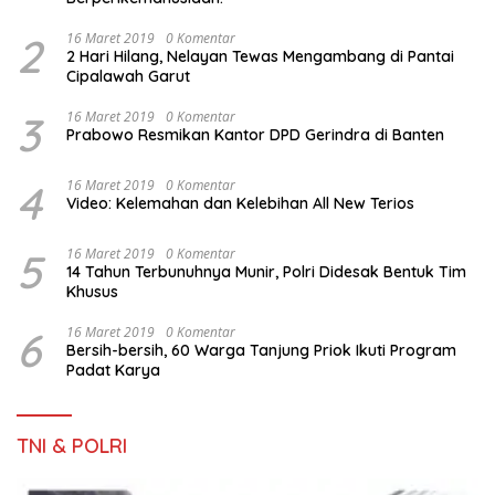
2
16 Maret 2019
0 Komentar
2 Hari Hilang, Nelayan Tewas Mengambang di Pantai
Cipalawah Garut
3
16 Maret 2019
0 Komentar
Prabowo Resmikan Kantor DPD Gerindra di Banten
4
16 Maret 2019
0 Komentar
Video: Kelemahan dan Kelebihan All New Terios
5
16 Maret 2019
0 Komentar
14 Tahun Terbunuhnya Munir, Polri Didesak Bentuk Tim
Khusus
6
16 Maret 2019
0 Komentar
Bersih-bersih, 60 Warga Tanjung Priok Ikuti Program
Padat Karya
TNI & POLRI