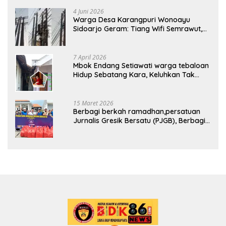
4 Juni 2026
Warga Desa Karangpuri Wonoayu
Sidoarjo Geram: Tiang Wifi Semrawut,
Diduga Dipasang Sembarangan di
Pekarangan Tanpa Ijin Pemilik Tanah
7 April 2026
Mbok Endang Setiawati warga tebaloan
Hidup Sebatang Kara, Keluhkan Tak
Pernah Tersentuh Bantuan Pemerintah
kabupaten gresik
15 Maret 2026
Berbagi berkah ramadhan,persatuan
Jurnalis Gresik Bersatu (PJGB), Berbagi
Takjil yang ke dua kali, sebanyak 300
bungkus