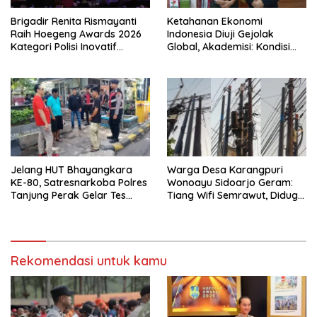
Brigadir Renita Rismayanti
Ketahanan Ekonomi
Raih Hoegeng Awards 2026
Indonesia Diuji Gejolak
Kategori Polisi Inovatif
Global, Akademisi: Kondisi
Berkat Inovasi Digitalisasi
2026 Berbeda dengan Krisis
Data Kriminal Misi PBB
1998
Jelang HUT Bhayangkara
Warga Desa Karangpuri
KE-80, Satresnarkoba Polres
Wonoayu Sidoarjo Geram:
Tanjung Perak Gelar Tes
Tiang Wifi Semrawut, Diduga
Urine Sopir Truck Antisipasi
Dipasang Sembarangan di
Narkoba
Pekarangan Tanpa Ijin
Pemilik Tanah
Rekomendasi untuk kamu