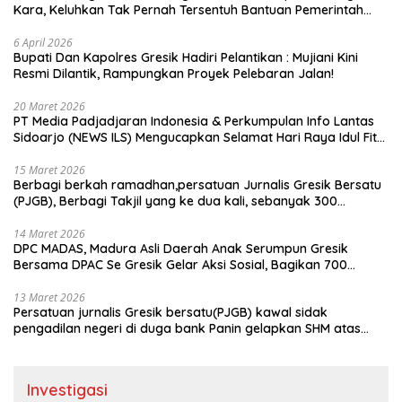
Kara, Keluhkan Tak Pernah Tersentuh Bantuan Pemerintah
kabupaten gresik
6 April 2026
​Bupati Dan Kapolres Gresik Hadiri Pelantikan : Mujiani Kini
Resmi Dilantik, Rampungkan Proyek Pelebaran Jalan!
20 Maret 2026
PT Media Padjadjaran Indonesia & Perkumpulan Info Lantas
Sidoarjo (NEWS ILS) Mengucapkan Selamat Hari Raya Idul Fitri
1447 H – 2026 M
15 Maret 2026
Berbagi berkah ramadhan,persatuan Jurnalis Gresik Bersatu
(PJGB), Berbagi Takjil yang ke dua kali, sebanyak 300
bungkus
14 Maret 2026
DPC MADAS, Madura Asli Daerah Anak Serumpun Gresik
Bersama DPAC Se Gresik Gelar Aksi Sosial, Bagikan 700
Bungkus Takjil di GOR Gelora Joko Samudro
13 Maret 2026
Persatuan jurnalis Gresik bersatu(PJGB) kawal sidak
pengadilan negeri di duga bank Panin gelapkan SHM atas
nama Molyo Cipto amin
Investigasi