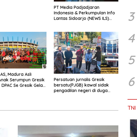
PT Media Padjadjaran
3
Indonesia & Perkumpulan Info
Lantas Sidoarjo (NEWS ILS)
Mengucapkan Selamat Hari
Raya Idul Fitri 1447 H – 2026 M
4
5
S, Madura Asli
6
Persatuan jurnalis Gresik
Anak Serumpun Gresik
bersatu(PJGB) kawal sidak
DPAC Se Gresik Gelar
pengadilan negeri di duga
ial, Bagikan 700
bank Panin gelapkan SHM atas
Takjil di GOR Gelora
nama Molyo Cipto amin
mudro
TNI