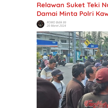
Relawan Suket Teki N
Damai Minta Polri Ka
ROMO Bidik 86
20 Maret 2024