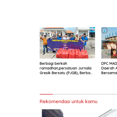
Berbagi berkah
DPC MADA
ramadhan,persatuan Jurnalis
Daerah 
Gresik Bersatu (PJGB), Berbagi
Bersama 
Takjil yang ke dua kali,
Aksi Sos
sebanyak 300 bungkus
Bungkus 
Joko Sa
Rekomendasi untuk kamu