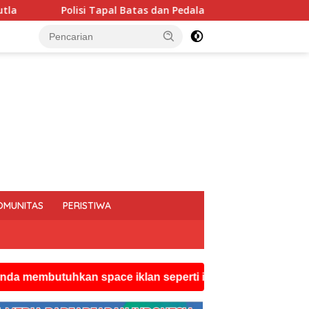
 dan Pedalaman Hoegeng Awards 2026 Diraih Iptu Motalip Litilo
OMUNITAS
PERISTIWA
uhkan space iklan seperti ini silahkan hubungi watsapp 