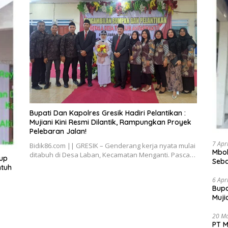
​Bupati Dan Kapolres Gresik Hadiri Pelantikan :
Mujiani Kini Resmi Dilantik, Rampungkan Proyek
Pelebaran Jalan!
7 Apr
Bidik86.com || GRESIK – Genderang kerja nyata mulai
Mbok
ditabuh di Desa Laban, Kecamatan Menganti. Pasca…
dup
Seba
ntuh
Bant
6 Apr
​Bup
Muji
Pele
20 M
PT M