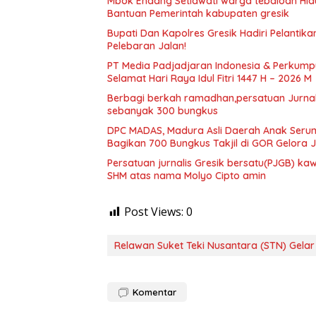
Mbok Endang Setiawati warga tebaloan Hid
Bantuan Pemerintah kabupaten gresik
​Bupati Dan Kapolres Gresik Hadiri Pelantika
Pelebaran Jalan!
PT Media Padjadjaran Indonesia & Perkump
Selamat Hari Raya Idul Fitri 1447 H – 2026 M
Berbagi berkah ramadhan,persatuan Jurnalis
sebanyak 300 bungkus
DPC MADAS, Madura Asli Daerah Anak Serump
Bagikan 700 Bungkus Takjil di GOR Gelora
Persatuan jurnalis Gresik bersatu(PJGB) ka
SHM atas nama Molyo Cipto amin
Post Views:
0
Relawan Suket Teki Nusantara (STN) Gelar 
Komentar