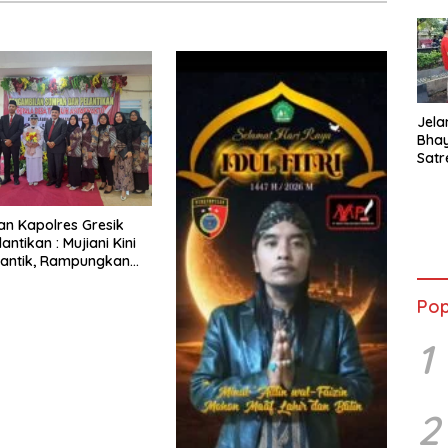
Jela
Bha
Satr
Tanj
Tes 
Anti
Dan Kapolres Gresik
lantikan : Mujiani Kini
lantik, Rampungkan
elebaran Jalan!
Pop
1
2