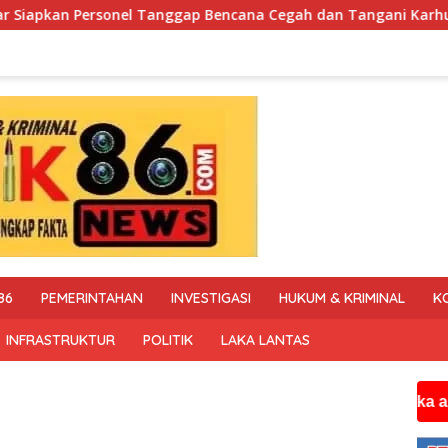
Bencana Cegah dan Tangani Karhutla
Polisi Tapal Batas
86
PEMERINTAHAN
INVESTIGASI
HUKUM & KRIMINAL
K
INFRASTRUKTUR
POLITIK
LAKA LANTAS
Jika anda membut