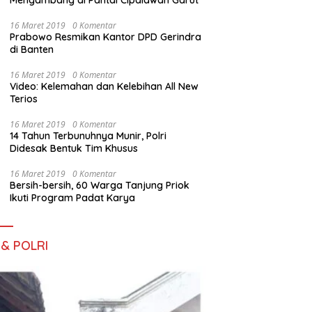
Mengambang di Pantai Cipalawah Garut
16 Maret 2019
0 Komentar
Prabowo Resmikan Kantor DPD Gerindra
di Banten
16 Maret 2019
0 Komentar
Video: Kelemahan dan Kelebihan All New
Terios
16 Maret 2019
0 Komentar
14 Tahun Terbunuhnya Munir, Polri
Didesak Bentuk Tim Khusus
16 Maret 2019
0 Komentar
Bersih-bersih, 60 Warga Tanjung Priok
Ikuti Program Padat Karya
 & POLRI