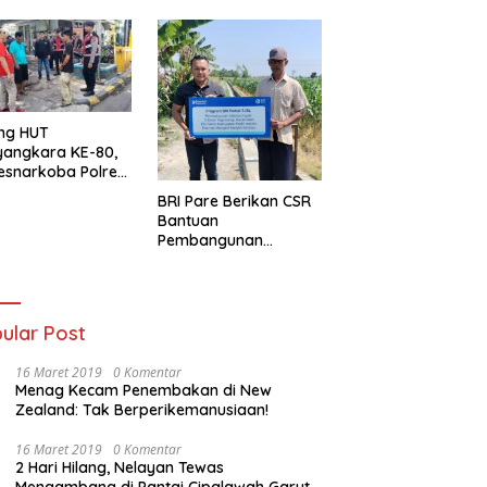
ng HUT
yangkara KE-80,
esnarkoba Polres
ung Perak Gelar
BRI Pare Berikan CSR
Urine Sopir Truck
Bantuan
sipasi Narkoba
Pembangunan
Saluran Irigasi di Desa
Tegowangi Kediri
ular Post
16 Maret 2019
0 Komentar
Menag Kecam Penembakan di New
Zealand: Tak Berperikemanusiaan!
16 Maret 2019
0 Komentar
2 Hari Hilang, Nelayan Tewas