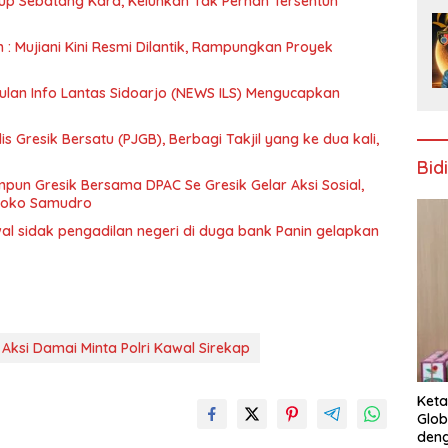
up Sebatang Kara, Keluhkan Tak Pernah Tersentuh
n : Mujiani Kini Resmi Dilantik, Rampungkan Proyek
ulan Info Lantas Sidoarjo (NEWS ILS) Mengucapkan
 Gresik Bersatu (PJGB), Berbagi Takjil yang ke dua kali,
Bid
un Gresik Bersama DPAC Se Gresik Gelar Aksi Sosial,
 Joko Samudro
wal sidak pengadilan negeri di duga bank Panin gelapkan
Aksi Damai Minta Polri Kawal Sirekap
Keta
Glob
deng