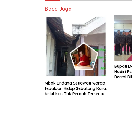
Baca Juga
​Bupati 
Hadiri Pe
Resmi Di
Proyek P
Mbok Endang Setiawati warga
tebaloan Hidup Sebatang Kara,
Keluhkan Tak Pernah Tersentuh
Bantuan Pemerintah
kabupaten gresik