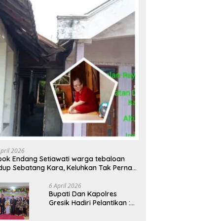
April 2026
ok Endang Setiawati warga tebaloan
dup Sebatang Kara, Keluhkan Tak Pernah
rsentuh Bantuan Pemerintah kabupaten
esik
6 April 2026
​Bupati Dan Kapolres
Gresik Hadiri Pelantikan :
Mujiani Kini Resmi Dilantik,
Rampungkan Proyek