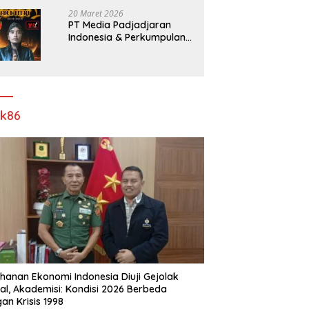
Pelebaran Jalan!
20 Maret 2026
PT Media Padjadjaran
Indonesia & Perkumpulan
Info Lantas Sidoarjo
(NEWS ILS) Mengucapkan
Selamat Hari Raya Idul Fitri
1447 H – 2026 M
ik86
hanan Ekonomi Indonesia Diuji Gejolak
al, Akademisi: Kondisi 2026 Berbeda
an Krisis 1998