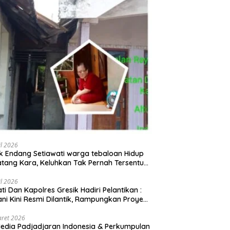
il 2026
 Endang Setiawati warga tebaloan Hidup
tang Kara, Keluhkan Tak Pernah Tersentuh
uan Pemerintah kabupaten gresik
il 2026
ati Dan Kapolres Gresik Hadiri Pelantikan :
ani Kini Resmi Dilantik, Rampungkan Proyek
baran Jalan!
aret 2026
edia Padjadjaran Indonesia & Perkumpulan