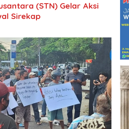
usantara (STN) Gelar Aksi
wal Sirekap